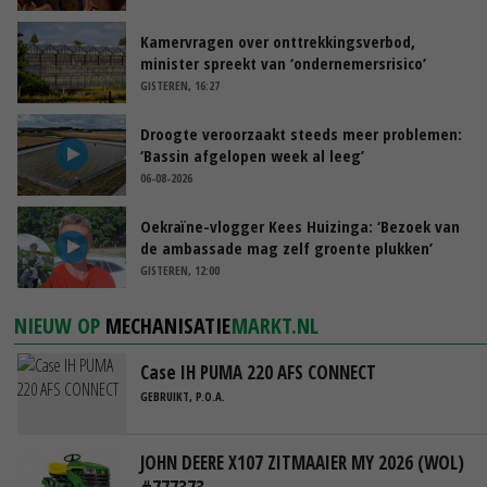
Kamervragen over onttrekkingsverbod,
minister spreekt van ‘ondernemersrisico’
GISTEREN, 16:27
Droogte veroorzaakt steeds meer problemen:
‘Bassin afgelopen week al leeg’
06-08-2026
Oekraïne-vlogger Kees Huizinga: ‘Bezoek van
de ambassade mag zelf groente plukken’
GISTEREN, 12:00
NIEUW OP
MECHANISATIE
MARKT.NL
Case IH PUMA 220 AFS CONNECT
GEBRUIKT, P.O.A.
JOHN DEERE X107 ZITMAAIER MY 2026 (WOL)