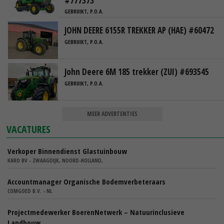
#777373
GEBRUIKT, P.O.A.
JOHN DEERE 6155R TREKKER AP (HAE) #60472
GEBRUIKT, P.O.A.
John Deere 6M 185 trekker (ZUI) #693545
GEBRUIKT, P.O.A.
MEER ADVERTENTIES
VACATURES
Verkoper Binnendienst Glastuinbouw
KARO BV - ZWAAGDIJK, NOORD-HOLLAND,
Accountmanager Organische Bodemverbeteraars
COMGOED B.V. - NL
Projectmedewerker BoerenNetwerk – Natuurinclusieve
Landbouw