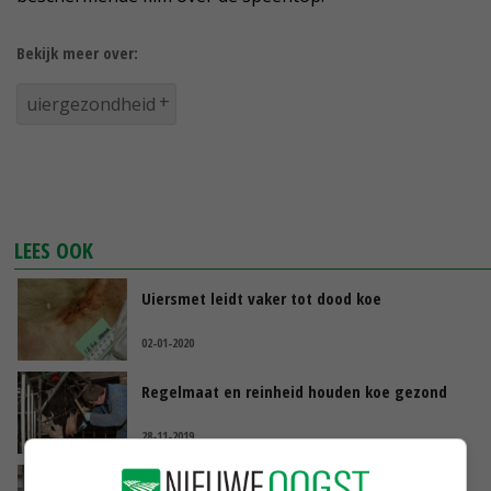
Bekijk meer over:
uiergezondheid
LEES OOK
Uiersmet leidt vaker tot dood koe
02-01-2020
Regelmaat en reinheid houden koe gezond
28-11-2019
Uiersmet bij koeien wordt vaak te laat