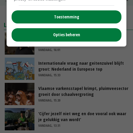
MEER MARKTPRIJZEN
Toestemming
LAATSTE NIEUWS
Opties beheren
‘Samenwerking A-ware en Amalthea gaat
zorgen voor meer balans’
VANDAAG, 16:01
Internationale vraag naar geitenzuivel blijft
groot: Nederland in Europese top
VANDAAG, 15:33
Vlaamse varkensstapel krimpt, pluimveesector
groeit door schaalvergroting
VANDAAG, 15:20
‘Cijfer jezelf niet weg en doe vooral ook waar
je gelukkig van wordt’
VANDAAG, 13:31