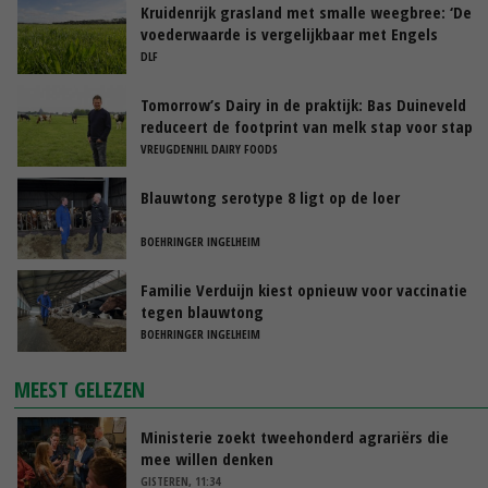
Kruidenrijk grasland met smalle weegbree: ‘De
voederwaarde is vergelijkbaar met Engels
raaigras’
DLF
Tomorrow’s Dairy in de praktijk: Bas Duineveld
reduceert de footprint van melk stap voor stap
VREUGDENHIL DAIRY FOODS
Blauwtong serotype 8 ligt op de loer
BOEHRINGER INGELHEIM
Familie Verduijn kiest opnieuw voor vaccinatie
tegen blauwtong
BOEHRINGER INGELHEIM
MEEST GELEZEN
Ministerie zoekt tweehonderd agrariërs die
mee willen denken
GISTEREN, 11:34