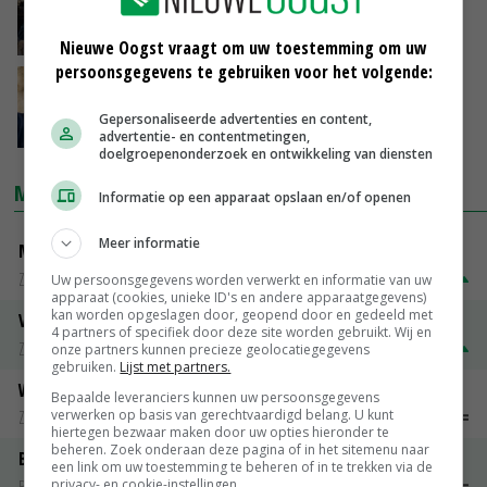
opgemerkt
07-03-2019
Nieuwe Oogst vraagt om uw toestemming om uw
persoonsgegevens te gebruiken voor het volgende:
Mastitis behandelen met immuuncellen
Gepersonaliseerde advertenties en content,
18-12-2018
advertentie- en contentmetingen,
doelgroepenonderzoek en ontwikkeling van diensten
MARKTPRIJZEN
Informatie op een apparaat opslaan en/of openen
Meer informatie
Magere melkpoeder
Zuivel weekprijzen
€ 269,00
€ 7,00
Uw persoonsgegevens worden verwerkt en informatie van uw
apparaat (cookies, unieke ID's en andere apparaatgegevens)
kan worden opgeslagen door, geopend door en gedeeld met
Volle melkpoeder
4 partners of specifiek door deze site worden gebruikt. Wij en
Zuivel weekprijzen
€ 345,00
€ 20,00
onze partners kunnen precieze geolocatiegegevens
gebruiken.
Lijst met partners.
Weipoeder
Bepaalde leveranciers kunnen uw persoonsgegevens
verwerken op basis van gerechtvaardigd belang. U kunt
Zuivel weekprijzen
€ 134,00
€ 0,00
hiertegen bezwaar maken door uw opties hieronder te
beheren. Zoek onderaan deze pagina of in het sitemenu naar
Boeren Gouda 12 kg
een link om uw toestemming te beheren of in te trekken via de
privacy- en cookie-instellingen.
Boerenkaas
€ 6,05
€ 0,00