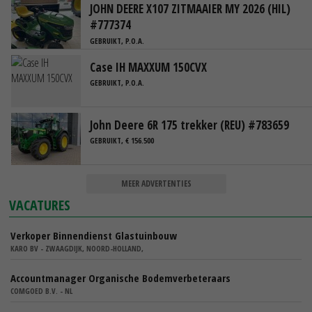
JOHN DEERE X107 ZITMAAIER MY 2026 (HIL)
#777374
GEBRUIKT, P.O.A.
Case IH MAXXUM 150CVX
GEBRUIKT, P.O.A.
John Deere 6R 175 trekker (REU) #783659
GEBRUIKT, € 156.500
MEER ADVERTENTIES
VACATURES
Verkoper Binnendienst Glastuinbouw
KARO BV - ZWAAGDIJK, NOORD-HOLLAND,
Accountmanager Organische Bodemverbeteraars
COMGOED B.V. - NL