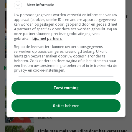
GISTEREN, 15:33
Meer informatie
Uw persoonsgegevens worden verwerkt en informatie van uw
Vlaamse varkensstapel krimpt, pluimveesector
apparaat (cookies, unieke ID's en andere apparaatgegevens)
groeit door schaalvergroting
kan worden opgeslagen door, geopend door en gedeeld met
GISTEREN, 15:20
4 partners of specifiek door deze site worden gebruikt. Wij en
onze partners kunnen precieze geolocatiegegevens
gebruiken.
Lijst met partners.
‘Cijfer jezelf niet weg en doe vooral ook waar
je gelukkig van wordt’
Bepaalde leveranciers kunnen uw persoonsgegevens
verwerken op basis van gerechtvaardigd belang. U kunt
GISTEREN, 13:31
hiertegen bezwaar maken door uw opties hieronder te
beheren. Zoek onderaan deze pagina of in het sitemenu naar
een link om uw toestemming te beheren of in te trekken via de
NIEUWSTE VIDEO'S
privacy- en cookie-instellingen.
POAH!: John Deere 7730
Toestemming
GISTEREN, 10:00
Opties beheren
Oekraïne-vlogger Kees Huizinga: ‘Bezoek van
de ambassade mag zelf groente plukken’
07-08-2026
Limburgse mais van Frijns doet het verrassend