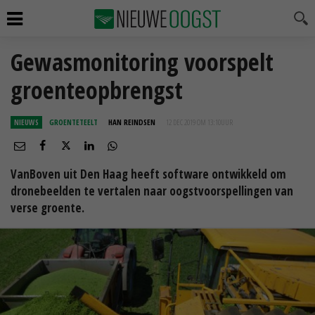
Gewasmonitoring voorspelt
groenteopbrengst
NIEUWS
GROENTETEELT
HAN REINDSEN
12 DEC 2019 OM 13:10
UUR
VanBoven uit Den Haag heeft software ontwikkeld om
dronebeelden te vertalen naar oogstvoorspellingen van
verse groente.