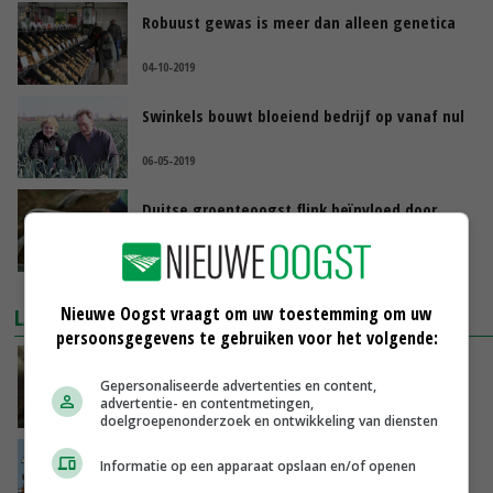
Robuust gewas is meer dan alleen genetica
04-10-2019
Swinkels bouwt bloeiend bedrijf op vanaf nul
06-05-2019
Duitse groenteoogst flink beïnvloed door
droogte
08-03-2019
Nieuwe Oogst vraagt om uw toestemming om uw
LAATSTE NIEUWS
persoonsgegevens te gebruiken voor het volgende:
‘Samenwerking A-ware en Amalthea gaat
Gepersonaliseerde advertenties en content,
zorgen voor meer balans’
advertentie- en contentmetingen,
GISTEREN, 16:01
doelgroepenonderzoek en ontwikkeling van diensten
Internationale vraag naar geitenzuivel blijft
Informatie op een apparaat opslaan en/of openen
groot: Nederland in Europese top