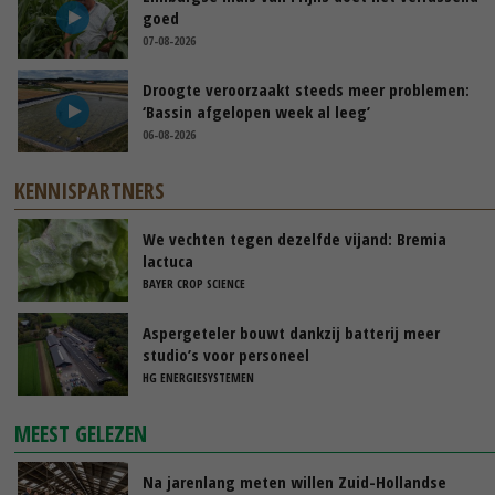
goed
07-08-2026
Droogte veroorzaakt steeds meer problemen:
‘Bassin afgelopen week al leeg’
06-08-2026
KENNISPARTNERS
We vechten tegen dezelfde vijand: Bremia
lactuca
BAYER CROP SCIENCE
Aspergeteler bouwt dankzij batterij meer
studio’s voor personeel
HG ENERGIESYSTEMEN
MEEST GELEZEN
Na jarenlang meten willen Zuid-Hollandse