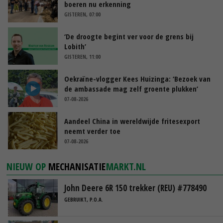
boeren nu erkenning
GISTEREN, 07:00
‘De droogte begint ver voor de grens bij
Lobith’
GISTEREN, 11:00
Oekraïne-vlogger Kees Huizinga: ‘Bezoek van
de ambassade mag zelf groente plukken’
07-08-2026
Aandeel China in wereldwijde fritesexport
neemt verder toe
07-08-2026
NIEUW OP
MECHANISATIE
MARKT.NL
John Deere 6R 150 trekker (REU) #778490
GEBRUIKT, P.O.A.