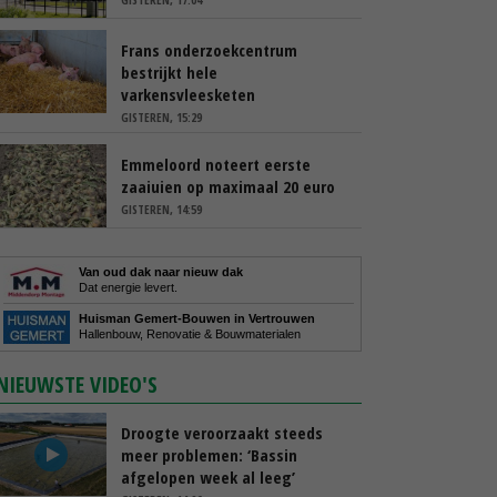
Frans onderzoekcentrum
bestrijkt hele
varkensvleesketen
GISTEREN, 15:29
Emmeloord noteert eerste
zaaiuien op maximaal 20 euro
GISTEREN, 14:59
Van oud dak naar nieuw dak
Dat energie levert.
Huisman Gemert-Bouwen in Vertrouwen
Hallenbouw, Renovatie & Bouwmaterialen
NIEUWSTE VIDEO'S
Droogte veroorzaakt steeds
meer problemen: ‘Bassin
afgelopen week al leeg’