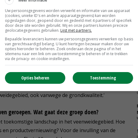
Meer informatie
Uw persoonsgegevens worden verwerkt en informatie van uw apparaat
atenanalyse gereed?
(cookies, unieke ID's en andere apparaatgegevens) kan worden
opgeslagen door, geopend door en gedeeld met 4 partners of specifiek
r, onder andere punten uit het initiatiefvoorstel voor
door deze site worden gebruikt. Wij en onze partners kunnen precieze
geolocatiegegevens gebruiken.
Lijst met partners.
dA, 50PLUS, ChristenUnie, D66, GrienLinks en Partij voor
Bepaalde leveranciers kunnen uw persoonsgegevens verwerken op basis
rnatieve veenweideplan 'Mei beide fuotten op 'e
van gerechtvaardigd belang. U kunt hiertegen bezwaar maken door uw
opties hieronder te beheren. Zoek onderaan deze pagina of in het
nd) van de zeven landbouworganisaties.'
sitemenu naar een link om uw toestemming te beheren of in te trekken
via de privacy- en cookie-instellingen.
grondbewerking met mais op veen. Hoe kijkt u
Opties beheren
Toestemming
bewerking met mais op veen een goede optie kan zijn.
nweidegebied, ook vanwege de grondkwaliteit.'
even geroepen. Wat gaat deze groep doen?
et toekomstige landschap in het veenweidegebied. Hoe
 en productvernieuwing? Voor de invulling van de