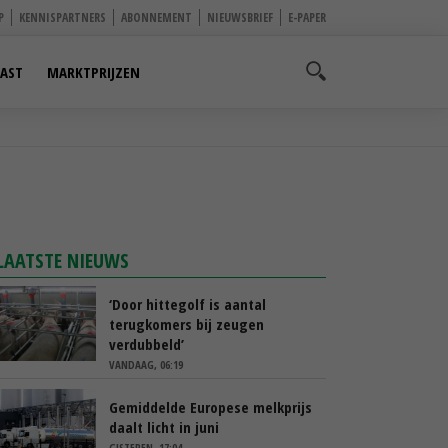
P
KENNISPARTNERS
ABONNEMENT
NIEUWSBRIEF
E-PAPER
AST
MARKTPRIJZEN
LAATSTE NIEUWS
‘Door hittegolf is aantal
terugkomers bij zeugen
verdubbeld’
VANDAAG, 06:19
Gemiddelde Europese melkprijs
daalt licht in juni
GISTEREN, 17:04