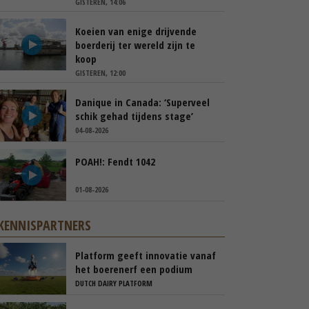
GISTEREN, 14:06
Koeien van enige drijvende
boerderij ter wereld zijn te
koop
GISTEREN, 12:00
Danique in Canada: ‘Superveel
schik gehad tijdens stage’
04-08-2026
POAH!: Fendt 1042
01-08-2026
KENNISPARTNERS
Platform geeft innovatie vanaf
het boerenerf een podium
DUTCH DAIRY PLATFORM