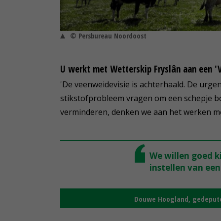
© Persbureau Noordoost
U werkt met Wetterskip Fryslân aan een '
'De veenweidevisie is achterhaald. De urge
stikstofprobleem vragen om een schepje b
verminderen, denken we aan het werken met
We willen goed k
instellen van ee
Douwe Hoogland, gedepute