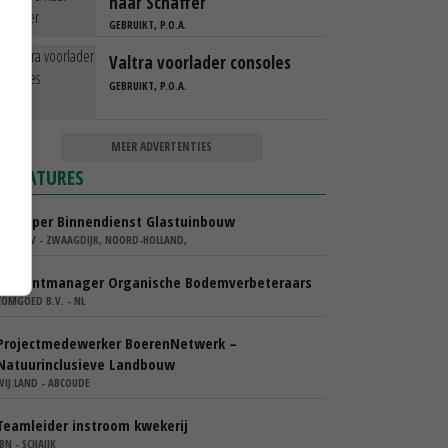
naar Schaffer
GEBRUIKT, P.O.A.
Valtra voorlader consoles
GEBRUIKT, P.O.A.
MEER ADVERTENTIES
VACATURES
Verkoper Binnendienst Glastuinbouw
KARO BV - ZWAAGDIJK, NOORD-HOLLAND,
Accountmanager Organische Bodemverbeteraars
COMGOED B.V. - NL
Projectmedewerker BoerenNetwerk –
Natuurinclusieve Landbouw
WIJ.LAND - ABCOUDE
Teamleider instroom kwekerij
IBN - SCHAIJK