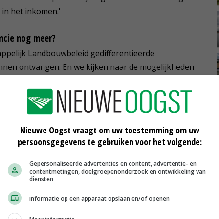
 in het inkomen.'
ncie nog meer?
ppelijk Landbouwbeleid gedifferentieerde
nen ontvangen. En we kijken naar de mogelijkheden
vergoeding krijgen als ze minder CO2 uitstoten.
un eigen kostprijs. Met een verlaging van de kostprijs
Nieuwe Oogst vraagt om uw toestemming om uw
persoonsgegevens te gebruiken voor het volgende:
nnen kopen, is een grondbank noodzakelijk. Hoe ver is
Gepersonaliseerde advertenties en content, advertentie- en
contentmetingen, doelgroepenonderzoek en ontwikkeling van
en. We moeten hiervoor ons grondbeleid aanpassen.
diensten
As hebben we geleerd dat we zorgvuldig met ons
Informatie op een apparaat opslaan en/of openen
kijken naar de juridische impact van het instellen van