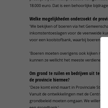
18.000 euro. Dat is een behoorlijke bijdrage
Welke mogelijkheden onderzoekt de provi
'We bekijken of boeren via het Gemeenscha
inkomstentoeslagen voor de veenweide kun
voor een koolstofbank, waarbij boeren een 
'Boeren moeten overigens ook kijken naar h
kunnen ze wellicht het meeste verdienen.'
Om grond te ruilen en bedrijven uit te ku
de provincie hiermee?
'Deze komt eind maart in Provinciale Stat
Vanuit de ontwikkelingen met de Centrale 
grondbeleid moeten omgaan. We willen goed 
een grondbank.'