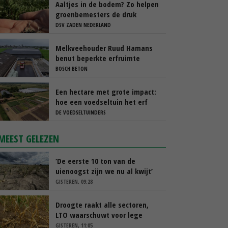
Aaltjes in de bodem? Zo helpen
groenbemesters de druk
natuurlijk verlagen
DSV ZADEN NEDERLAND
Melkveehouder Ruud Hamans
benut beperkte erfruimte
efficiënt met compacte
BOSCH BETON
sleufsilo’s
Een hectare met grote impact:
hoe een voedseltuin het erf
van Barton Arnts versterkt
DE VOEDSELTUINDERS
MEEST GELEZEN
‘De eerste 10 ton van de
uienoogst zijn we nu al kwijt’
GISTEREN, 09:28
Droogte raakt alle sectoren,
LTO waarschuwt voor lege
schappen
GISTEREN, 11:05