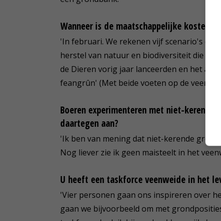
Wanneer is de maatschappelijke kosten-b
'In februari. We rekenen vijf scenario's doo
herstel van natuur en biodiversiteit die Pv
de Dieren vorig jaar lanceerden en het alte
feangrûn' (Met beide voeten op de veengro
Boeren experimenteren met niet-kerende 
daartegen aan?
'Ik ben van mening dat niet-kerende grond
Nog liever zie ik geen maisteelt in het vee
U heeft een taskforce veenweide in het l
'Vier personen gaan ons inspireren over h
gaan we bijvoorbeeld om met grondposities