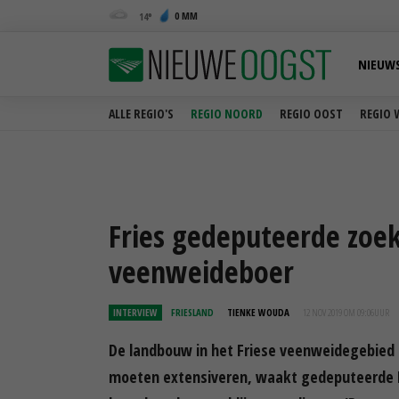
0 MM
14
NIEUW
ALLE REGIO'S
REGIO NOORD
REGIO OOST
REGIO 
Fries gedeputeerde zoek
veenweideboer
INTERVIEW
FRIESLAND
TIENKE WOUDA
12 NOV 2019 OM 09:06
UUR
De landbouw in het Friese veenweidegebied 
moeten extensiveren, waakt gedeputeerde 