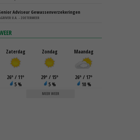
Senior Adviseur Gewassenverzekeringen
AGRIVER U.A. - ZOETERMEER
WEER
Zaterdag
Zondag
Maandag
26
°
/ 11
°
29
°
/ 15
°
26
°
/ 17
°
5 %
5 %
10 %
MEER WEER