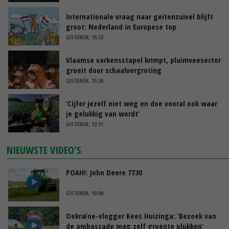
Internationale vraag naar geitenzuivel blijft
groot: Nederland in Europese top
GISTEREN, 15:33
Vlaamse varkensstapel krimpt, pluimveesector
groeit door schaalvergroting
GISTEREN, 15:20
‘Cijfer jezelf niet weg en doe vooral ook waar
je gelukkig van wordt’
GISTEREN, 13:31
NIEUWSTE VIDEO'S
POAH!: John Deere 7730
GISTEREN, 10:00
Oekraïne-vlogger Kees Huizinga: ‘Bezoek van
de ambassade mag zelf groente plukken’