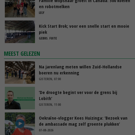
Familie Wilpshaar groeit in Canada: 500 koeien
en robotmelken
LELY
Kick Start Brok; voor een snelle start en mooie
piek
GEBRS. FUITE
MEEST GELEZEN
Na jarenlang meten willen Zuid-Hollandse
boeren nu erkenning
GISTEREN, 07:00
‘De droogte begint ver voor de grens bij
Lobith’
GISTEREN, 11:00
Oekraïne-vlogger Kees Huizinga: ‘Bezoek van
de ambassade mag zelf groente plukken’
07-08-2026