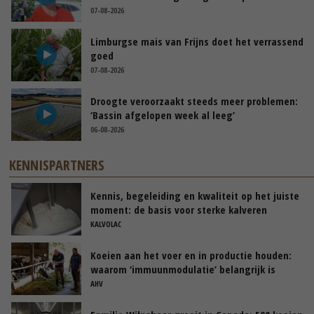
07-08-2026
Limburgse mais van Frijns doet het verrassend
goed
07-08-2026
Droogte veroorzaakt steeds meer problemen:
‘Bassin afgelopen week al leeg’
06-08-2026
KENNISPARTNERS
Kennis, begeleiding en kwaliteit op het juiste
moment: de basis voor sterke kalveren
KALVOLAC
Koeien aan het voer en in productie houden:
waarom ‘immuunmodulatie’ belangrijk is
tijdens de transitieperiode
AHV