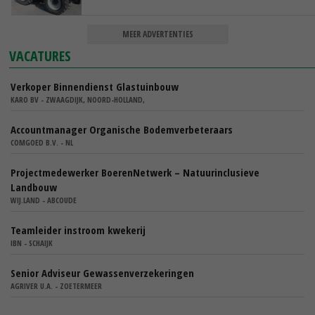
MEER ADVERTENTIES
VACATURES
Verkoper Binnendienst Glastuinbouw
KARO BV - ZWAAGDIJK, NOORD-HOLLAND,
Accountmanager Organische Bodemverbeteraars
COMGOED B.V. - NL
Projectmedewerker BoerenNetwerk – Natuurinclusieve
Landbouw
WIJ.LAND - ABCOUDE
Teamleider instroom kwekerij
IBN - SCHAIJK
Senior Adviseur Gewassenverzekeringen
AGRIVER U.A. - ZOETERMEER