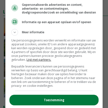
Gepersonaliseerde advertenties en content,
advertentie- en contentmetingen,
LEES OOK
doelgroepenonderzoek en ontwikkeling van diensten
CO2-levering glastuinbouw zwaar onder druk
Informatie op een apparaat opslaan en/of openen
Meer informatie
23-10-2019
Uw persoonsgegevens worden verwerkt en informatie van uw
Miedema: boer kan CO2-vraagstuk zelf
apparaat (cookies, unieke ID's en andere apparaatgegevens)
oplossen
kan worden opgeslagen door, geopend door en gedeeld met
4 partners of specifiek door deze site worden gebruikt. Wij en
18-10-2019
onze partners kunnen precieze geolocatiegegevens
gebruiken.
Lijst met partners.
Sleutelpositie in Regionale Energiestrategie
Bepaalde leveranciers kunnen uw persoonsgegevens
verwerken op basis van gerechtvaardigd belang. U kunt
24-07-2019
hiertegen bezwaar maken door uw opties hieronder te
beheren. Zoek onderaan deze pagina of in het sitemenu naar
een link om uw toestemming te beheren of in te trekken via de
Klimaatakkoord is bewijs van krachtig
privacy- en cookie-instellingen.
collectief
23-07-2019
Toestemming
MARKTPRIJZEN