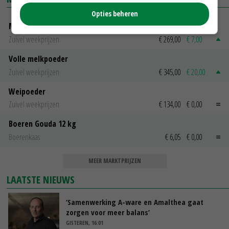
Opties beheren
Magere melkpoeder
Zuivel weekprijzen
€ 269,00
€ 7,00
Volle melkpoeder
Zuivel weekprijzen
€ 345,00
€ 20,00
Weipoeder
Zuivel weekprijzen
€ 134,00
€ 0,00
Boeren Gouda 12 kg
Boerenkaas
€ 6,05
€ 0,00
MEER MARKTPRIJZEN
LAATSTE NIEUWS
‘Samenwerking A-ware en Amalthea gaat
zorgen voor meer balans’
GISTEREN, 16:01