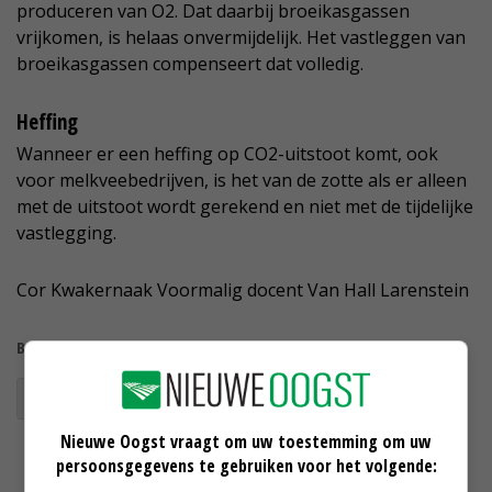
produceren van O2. Dat daarbij broeikasgassen
vrijkomen, is helaas onvermijdelijk. Het vastleggen van
broeikasgassen compenseert dat volledig.
Heffing
Wanneer er een heffing op CO2-uitstoot komt, ook
voor melkveebedrijven, is het van de zotte als er alleen
met de uitstoot wordt gerekend en niet met de tijdelijke
vastlegging.
Cor Kwakernaak
Voormalig docent Van Hall Larenstein
Bekijk meer over:
CO2-reductie
Nieuwe Oogst vraagt om uw toestemming om uw
persoonsgegevens te gebruiken voor het volgende: