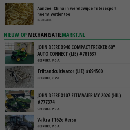
Aandeel China in wereldwijde fritesexport
neemt verder toe
07-08-2026
NIEUW OP
MECHANISATIE
MARKT.NL
JOHN DEERE X940 COMPACTTREKKER 60"
AUTO CONNECT (LIE) #781637
GEBRUIKT, P.O.A.
Triltandcultivator (LIE) #694500
GEBRUIKT, € 250
JOHN DEERE X107 ZITMAAIER MY 2026 (HIL)
#777374
GEBRUIKT, P.O.A.
Valtra T162e Versu
GEBRUIKT, P.O.A.