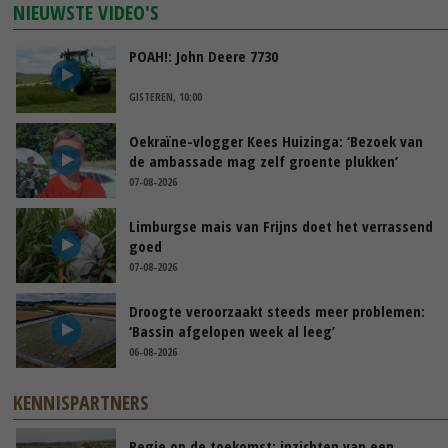
NIEUWSTE VIDEO'S
POAH!: John Deere 7730
GISTEREN, 10:00
Oekraïne-vlogger Kees Huizinga: ‘Bezoek van
de ambassade mag zelf groente plukken’
07-08-2026
Limburgse mais van Frijns doet het verrassend
goed
07-08-2026
Droogte veroorzaakt steeds meer problemen:
‘Bassin afgelopen week al leeg’
06-08-2026
KENNISPARTNERS
Regie op de toekomst: inzichten van een