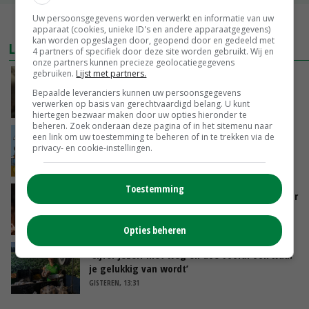
Uw persoonsgegevens worden verwerkt en informatie van uw
MEER MARKTPRIJZEN
apparaat (cookies, unieke ID's en andere apparaatgegevens)
kan worden opgeslagen door, geopend door en gedeeld met
LAATSTE NIEUWS
4 partners of specifiek door deze site worden gebruikt. Wij en
onze partners kunnen precieze geolocatiegegevens
gebruiken.
Lijst met partners.
‘Samenwerking A-ware en Amalthea gaat
zorgen voor meer balans’
Bepaalde leveranciers kunnen uw persoonsgegevens
verwerken op basis van gerechtvaardigd belang. U kunt
GISTEREN, 16:01
hiertegen bezwaar maken door uw opties hieronder te
beheren. Zoek onderaan deze pagina of in het sitemenu naar
Internationale vraag naar geitenzuivel blijft
een link om uw toestemming te beheren of in te trekken via de
privacy- en cookie-instellingen.
groot: Nederland in Europese top
GISTEREN, 15:33
Toestemming
Vlaamse varkensstapel krimpt, pluimveesector
groeit door schaalvergroting
GISTEREN, 15:20
Opties beheren
‘Cijfer jezelf niet weg en doe vooral ook waar
je gelukkig van wordt’
GISTEREN, 13:31