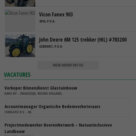
Vicon Fanex 903
2016, P.O.A.
John Deere 6M 125 trekker (HIL) #783200
GEBRUIKT, P.O.A.
MEER ADVERTENTIES
VACATURES
Verkoper Binnendienst Glastuinbouw
KARO BV - ZWAAGDIJK, NOORD-HOLLAND,
Accountmanager Organische Bodemverbeteraars
COMGOED B.V. - NL
Projectmedewerker BoerenNetwerk – Natuurinclusieve
Landbouw