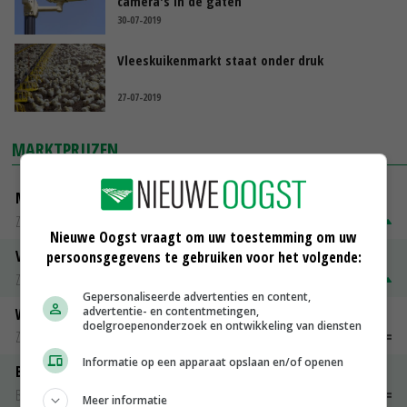
camera's in de gaten
30-07-2019
Vleeskuikenmarkt staat onder druk
27-07-2019
MARKTPRIJZEN
Magere melkpoeder
Zuivel weekprijzen
€ 269,00
€ 7,00
Nieuwe Oogst vraagt om uw toestemming om uw
Volle melkpoeder
persoonsgegevens te gebruiken voor het volgende:
Zuivel weekprijzen
€ 345,00
€ 20,00
Gepersonaliseerde advertenties en content,
advertentie- en contentmetingen,
Weipoeder
doelgroepenonderzoek en ontwikkeling van diensten
Zuivel weekprijzen
€ 134,00
€ 0,00
Informatie op een apparaat opslaan en/of openen
Boeren Gouda 12 kg
Boerenkaas
€ 6,05
€ 0,00
Meer informatie