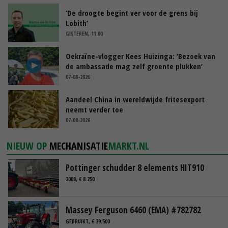
‘De droogte begint ver voor de grens bij
Lobith’
GISTEREN, 11:00
Oekraïne-vlogger Kees Huizinga: ‘Bezoek van
de ambassade mag zelf groente plukken’
07-08-2026
Aandeel China in wereldwijde fritesexport
neemt verder toe
07-08-2026
NIEUW OP
MECHANISATIE
MARKT.NL
Pottinger schudder 8 elements HIT910
2008, € 8.250
Massey Ferguson 6460 (EMA) #782782
GEBRUIKT, € 39.500