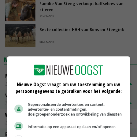
Familie Van Steeg verkoopt kalfsvlees van
stieren
21-01-2019
Beste collecties HHH van Bons en Steegink
08-12-2018
MARKTPRIJZEN
Magere melkpoeder
Zuivel weekprijzen
€ 269,00
€ 7,00
Nieuwe Oogst vraagt om uw toestemming om uw
persoonsgegevens te gebruiken voor het volgende:
Volle melkpoeder
Zuivel weekprijzen
€ 345,00
€ 20,00
Gepersonaliseerde advertenties en content,
advertentie- en contentmetingen,
Weipoeder
doelgroepenonderzoek en ontwikkeling van diensten
Zuivel weekprijzen
€ 134,00
€ 0,00
Informatie op een apparaat opslaan en/of openen
Boeren Gouda 12 kg