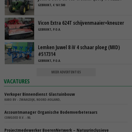
GEBRUIKT, € 161.500
Vicon Extra 624T schijvenmaaier+kneuzer
GEBRUIKT, P.O.A.
Lemken Juwel 8 iV 4 schaar ploeg (MID)
#517314
GEBRUIKT, P.O.A.
MEER ADVERTENTIES
VACATURES
Verkoper Binnendienst Glastuinbouw
KARO BV - ZWAAGDIJK, NOORD-HOLLAND,
Accountmanager Organische Bodemverbeteraars
COMGOED B.V. - NL
Projectmedewerker BoerenNetwerk – Natuurinclusieve