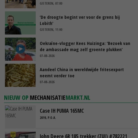
GISTEREN, 07:00
‘De droogte begint ver voor de grens bij
Lobith’
GISTEREN, 11:00
Oekraïne-vlogger Kees Huizinga: ‘Bezoek van
de ambassade mag zelf groente plukken’
07-08-2026
Aandeel China in wereldwijde fritesexport
neemt verder toe
07-08-2026
NIEUW OP
MECHANISATIE
MARKT.NL
Case IH PUMA 165MC
2019, P.O.A.
John Deere 6R 185 trekker (ZUI) #782221