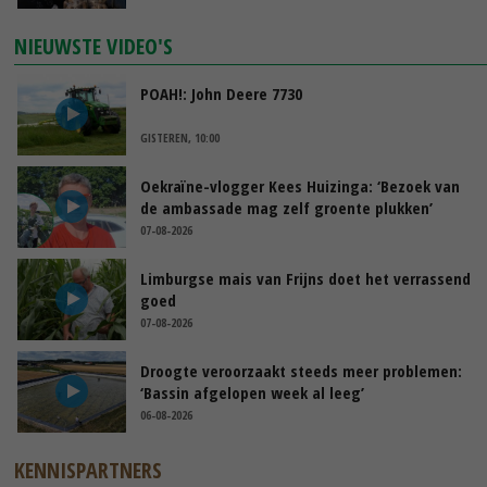
NIEUWSTE VIDEO'S
POAH!: John Deere 7730
GISTEREN, 10:00
Oekraïne-vlogger Kees Huizinga: ‘Bezoek van
de ambassade mag zelf groente plukken’
07-08-2026
Limburgse mais van Frijns doet het verrassend
goed
07-08-2026
Droogte veroorzaakt steeds meer problemen:
‘Bassin afgelopen week al leeg’
06-08-2026
KENNISPARTNERS