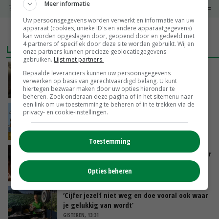
Meer informatie
Boerenkaas
€ 6,05
€ 0,00
Uw persoonsgegevens worden verwerkt en informatie van uw
apparaat (cookies, unieke ID's en andere apparaatgegevens)
MEER MARKTPRIJZEN
kan worden opgeslagen door, geopend door en gedeeld met
4 partners of specifiek door deze site worden gebruikt. Wij en
LAATSTE NIEUWS
onze partners kunnen precieze geolocatiegegevens
gebruiken.
Lijst met partners.
‘Samenwerking A-ware en Amalthea gaat
Bepaalde leveranciers kunnen uw persoonsgegevens
zorgen voor meer balans’
verwerken op basis van gerechtvaardigd belang. U kunt
hiertegen bezwaar maken door uw opties hieronder te
GISTEREN, 16:01
beheren. Zoek onderaan deze pagina of in het sitemenu naar
een link om uw toestemming te beheren of in te trekken via de
Internationale vraag naar geitenzuivel blijft
privacy- en cookie-instellingen.
groot: Nederland in Europese top
GISTEREN, 15:33
Toestemming
Vlaamse varkensstapel krimpt, pluimveesector
groeit door schaalvergroting
Opties beheren
GISTEREN, 15:20
‘Cijfer jezelf niet weg en doe vooral ook waar
je gelukkig van wordt’
GISTEREN, 13:31