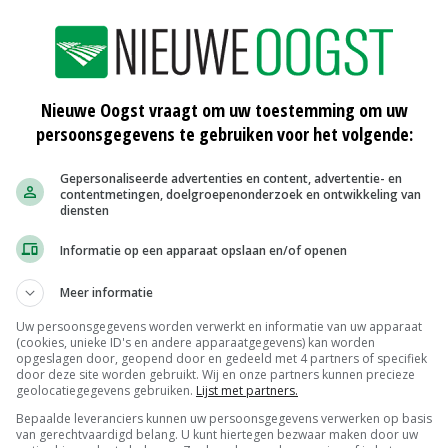
Nieuwe Oogst vraagt om uw toestemming om uw
persoonsgegevens te gebruiken voor het volgende:
Gepersonaliseerde advertenties en content, advertentie- en
contentmetingen, doelgroepenonderzoek en ontwikkeling van
diensten
Informatie op een apparaat opslaan en/of openen
ar 19
Agrico betaalt ruim 44 euro voor
potermaten
Meer informatie
05-07-2019
Uw persoonsgegevens worden verwerkt en informatie van uw apparaat
(cookies, unieke ID's en andere apparaatgegevens) kan worden
ato
Hoge poolprijs Aviko Potato na
opgeslagen door, geopend door en gedeeld met 4 partners of specifiek
uitzonderlijk seizoen
door deze site worden gebruikt. Wij en onze partners kunnen precieze
geolocatiegegevens gebruiken.
Lijst met partners.
03-07-2019
Bepaalde leveranciers kunnen uw persoonsgegevens verwerken op basis
van gerechtvaardigd belang. U kunt hiertegen bezwaar maken door uw
jgt
VTA bevestigt kleine