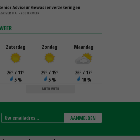
Senior Adviseur Gewassenverzekeringen
AGRIVER U.A. - ZOETERMEER
WEER
Zaterdag
Zondag
Maandag
26
°
/ 11
°
29
°
/ 15
°
26
°
/ 17
°
5 %
5 %
10 %
MEER WEER
AANMELDEN