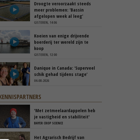
Droogte veroorzaakt steeds
meer problemen: ‘Bassin
afgelopen week al leeg’
GISTEREN, 14:06
Koeien van enige drijvende
boerderij ter wereld zijn te
koop
GISTEREN, 12:00
Danique in Canada: ‘Superveel
schik gehad tijdens stage’
04-08-2026
KENNISPARTNERS
'Met zetmeelaardappelen heb
je vastigheid en stabiliteit'
BAYER CROP SCIENCE
Het Agrarisch Bedrijf van