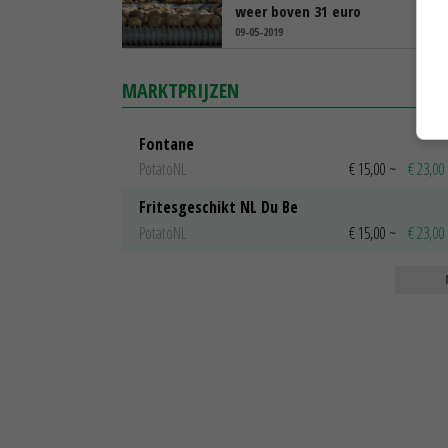
weer boven 31 euro
09-05-2019
MARKTPRIJZEN
Fontane
PotatoNL
€ 15,00
~
€ 23,00
Fritesgeschikt NL Du Be
PotatoNL
€ 15,00
~
€ 23,00