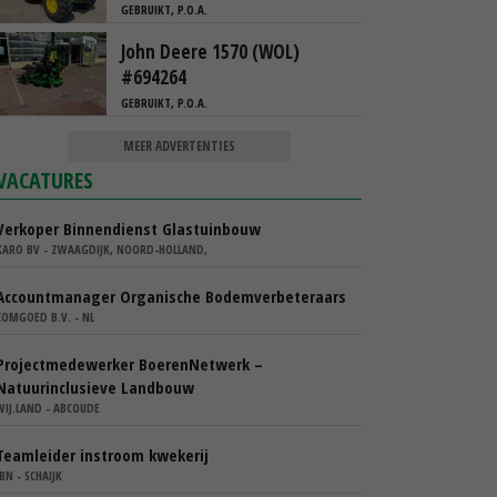
GEBRUIKT, P.O.A.
John Deere 1570 (WOL)
#694264
GEBRUIKT, P.O.A.
MEER ADVERTENTIES
VACATURES
Verkoper Binnendienst Glastuinbouw
KARO BV - ZWAAGDIJK, NOORD-HOLLAND,
Accountmanager Organische Bodemverbeteraars
COMGOED B.V. - NL
Projectmedewerker BoerenNetwerk –
Natuurinclusieve Landbouw
WIJ.LAND - ABCOUDE
Teamleider instroom kwekerij
IBN - SCHAIJK