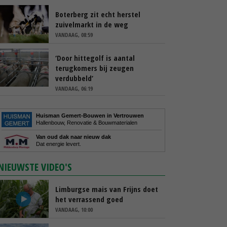
Boterberg zit echt herstel
zuivelmarkt in de weg
VANDAAG, 08:59
‘Door hittegolf is aantal
terugkomers bij zeugen
verdubbeld’
VANDAAG, 06:19
Huisman Gemert-Bouwen in Vertrouwen
Hallenbouw, Renovatie & Bouwmaterialen
Van oud dak naar nieuw dak
Dat energie levert.
NIEUWSTE VIDEO'S
Limburgse mais van Frijns doet
het verrassend goed
VANDAAG, 10:00