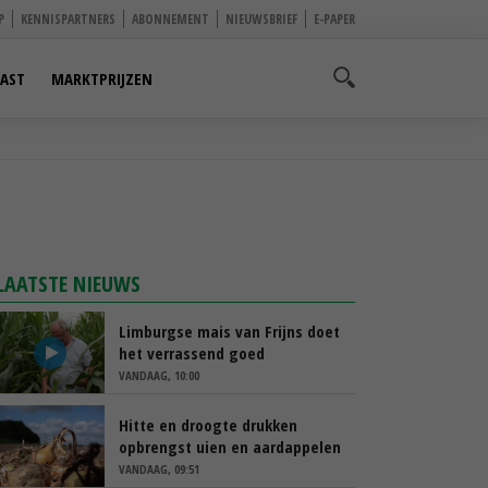
P
KENNISPARTNERS
ABONNEMENT
NIEUWSBRIEF
E-PAPER
AST
MARKTPRIJZEN
LAATSTE NIEUWS
Limburgse mais van Frijns doet
het verrassend goed
VANDAAG, 10:00
Hitte en droogte drukken
opbrengst uien en aardappelen
VANDAAG, 09:51