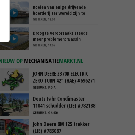
Koeien van enige drijvende
boerderij ter wereld zijn te
koop
GISTEREN, 12:00
Droogte veroorzaakt steeds
meer problemen: ‘Bassin
afgelopen week al leeg’
GISTEREN, 14:06
NIEUW OP
MECHANISATIE
MARKT.NL
JOHN DEERE Z370R ELECTRIC
ZERO TURN 42" (HAE) #696271
GEBRUIKT, P.O.A.
Deutz Fahr Condimaster
11041 schudder (LIE) #782188
GEBRUIKT, € 4.400
John Deere 6M 125 trekker
(LIE) #783087