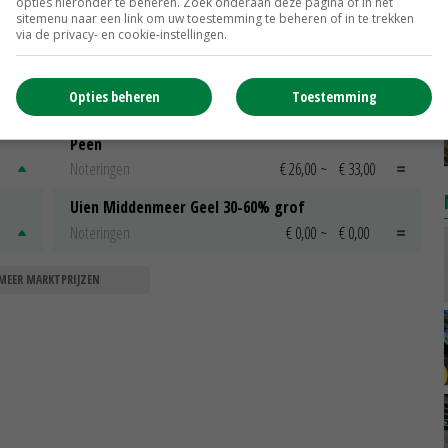
opties hieronder te beheren. Zoek onderaan deze pagina of in het
aardappelvoorraad
sitemenu naar een link om uw toestemming te beheren of in te trekken
03-05-2019
via de privacy- en cookie-instellingen.
Opties beheren
Toestemming
Peen
Noteringen
€ 26,00
~
€ 33,00
Uien Middenmeer Geel 30-60% grof
Noteringen
€ 0,00
~
€ 0,00
MEER MARKTPRIJZEN