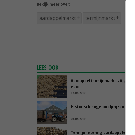
Bekijk meer over:
aardappelmarkt
termijnmarkt
LEES OOK
Aardappeltermijnmarkt stijgt na
euro
17-07-2019
Historisch hoge poolprijzen Ned
05-07-2019
Termijnnotering aardappelen sti