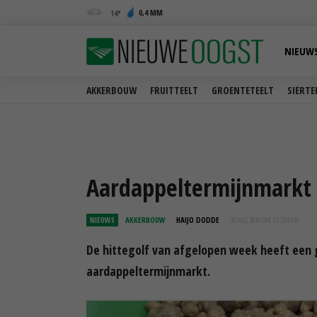
0,4 MM
14
NIEUW
AKKERBOUW
FRUITTEELT
GROENTETEELT
SIERTE
Aardappeltermijnmarkt l
NIEUWS
AKKERBOUW
HAIJO DODDE
28 AUG 2019 OM 13:22
UUR
De hittegolf van afgelopen week heeft een g
aardappeltermijnmarkt.