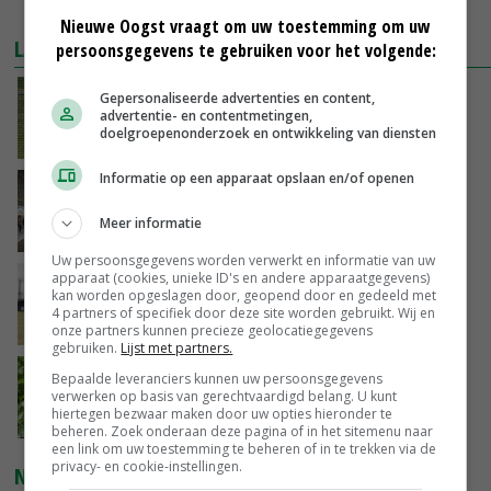
MEER MARKTPRIJZEN
Nieuwe Oogst vraagt om uw toestemming om uw
LAATSTE NIEUWS
persoonsgegevens te gebruiken voor het volgende:
Fritesnotering stijgt door tot maximaal 30
Gepersonaliseerde advertenties en content,
advertentie- en contentmetingen,
euro
doelgroepenonderzoek en ontwikkeling van diensten
VANDAAG, 16:39
Informatie op een apparaat opslaan en/of openen
Brandschone pluimveestallen in Herpen
trekken honderden bezoekers
Meer informatie
VANDAAG, 15:50
Uw persoonsgegevens worden verwerkt en informatie van uw
apparaat (cookies, unieke ID's en andere apparaatgegevens)
Vakbeurs Libramont: van trekpaard tot
kan worden opgeslagen door, geopend door en gedeeld met
laserwieder
4 partners of specifiek door deze site worden gebruikt. Wij en
VANDAAG, 15:22
onze partners kunnen precieze geolocatiegegevens
gebruiken.
Lijst met partners.
NAK verlaagt iets minder pootgoed dan vorig
Bepaalde leveranciers kunnen uw persoonsgegevens
jaar
verwerken op basis van gerechtvaardigd belang. U kunt
hiertegen bezwaar maken door uw opties hieronder te
VANDAAG, 14:56
beheren. Zoek onderaan deze pagina of in het sitemenu naar
een link om uw toestemming te beheren of in te trekken via de
privacy- en cookie-instellingen.
NIEUWSTE VIDEO'S