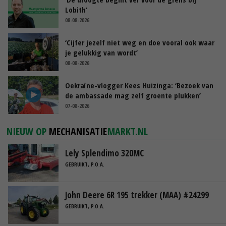
Lobith’
08-08-2026
‘Cijfer jezelf niet weg en doe vooral ook waar
je gelukkig van wordt’
08-08-2026
Oekraïne-vlogger Kees Huizinga: ‘Bezoek van
de ambassade mag zelf groente plukken’
07-08-2026
NIEUW OP
MECHANISATIE
MARKT.NL
Lely Splendimo 320MC
GEBRUIKT, P.O.A.
John Deere 6R 195 trekker (MAA) #24299
GEBRUIKT, P.O.A.