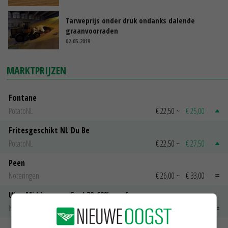
Tarweprijs onder druk ondanks dalende
graanvoorraden
02-05-2019
MARKTPRIJZEN
Fontane
PotatoNL
€ 22,50
~
€ 25,00
Fritesgeschikt NL Du Be
PotatoNL
€ 22,50
~
€ 27,50
Peen
Noteringen
€ 26,00
~
€ 33,00
Uien Middenmeer Geel 30-60% grof
Noteringen
€ 0,00
~
€ 0,00