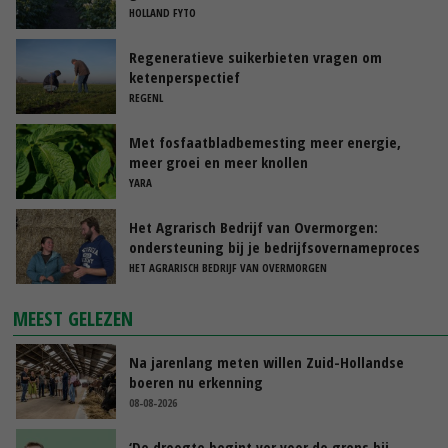
HOLLAND FYTO
Regeneratieve suikerbieten vragen om
ketenperspectief
REGENL
Met fosfaatbladbemesting meer energie,
meer groei en meer knollen
YARA
Het Agrarisch Bedrijf van Overmorgen:
ondersteuning bij je bedrijfsovernameproces
HET AGRARISCH BEDRIJF VAN OVERMORGEN
MEEST GELEZEN
Na jarenlang meten willen Zuid-Hollandse
boeren nu erkenning
08-08-2026
‘De droogte begint ver voor de grens bij