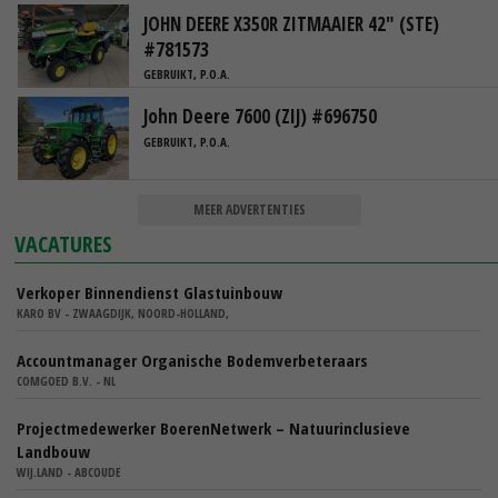
JOHN DEERE X350R ZITMAAIER 42" (STE)
#781573
GEBRUIKT, P.O.A.
John Deere 7600 (ZIJ) #696750
GEBRUIKT, P.O.A.
MEER ADVERTENTIES
VACATURES
Verkoper Binnendienst Glastuinbouw
KARO BV - ZWAAGDIJK, NOORD-HOLLAND,
Accountmanager Organische Bodemverbeteraars
COMGOED B.V. - NL
Projectmedewerker BoerenNetwerk – Natuurinclusieve
Landbouw
WIJ.LAND - ABCOUDE