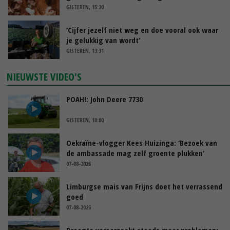
GISTEREN, 15:20
‘Cijfer jezelf niet weg en doe vooral ook waar
je gelukkig van wordt’
GISTEREN, 13:31
NIEUWSTE VIDEO'S
POAH!: John Deere 7730
GISTEREN, 10:00
Oekraïne-vlogger Kees Huizinga: ‘Bezoek van
de ambassade mag zelf groente plukken’
07-08-2026
Limburgse mais van Frijns doet het verrassend
goed
07-08-2026
Droogte veroorzaakt steeds meer problemen: