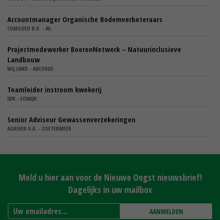
Accountmanager Organische Bodemverbeteraars
COMGOED B.V. - NL
Projectmedewerker BoerenNetwerk – Natuurinclusieve
Landbouw
WIJ.LAND - ABCOUDE
Teamleider instroom kwekerij
IBN - SCHAIJK
Senior Adviseur Gewassenverzekeringen
AGRIVER U.A. - ZOETERMEER
Meld u hier aan voor de Nieuwe Oogst nieuwsbrief!
Dagelijks in uw mailbox
AANMELDEN