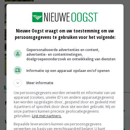
'Ritnaalden vraten maisplanten rij voor rij
weg'
26-06-2019
Nieuwe Oogst vraagt om uw toestemming om uw
Ritnaalden steken de kop op in maisveld
persoonsgegevens te gebruiken voor het volgende:
26-06-2019
Gepersonaliseerde advertenties en content,
advertentie- en contentmetingen,
Rommens zaait rietzwenkgras week na mais
doelgroepenonderzoek en ontwikkeling van diensten
door
Informatie op een apparaat opslaan en/of openen
21-06-2019
Meer informatie
MARKTPRIJZEN
Uw persoonsgegevens worden verwerkt en informatie van uw
apparaat (cookies, unieke ID's en andere apparaatgegevens)
kan worden opgeslagen door, geopend door en gedeeld met
Magere melkpoeder
4 partners of specifiek door deze site worden gebruikt. Wij en
Zuivel weekprijzen
€ 269,00
€ 7,00
onze partners kunnen precieze geolocatiegegevens
gebruiken.
Lijst met partners.
Volle melkpoeder
Bepaalde leveranciers kunnen uw persoonsgegevens
Zuivel weekprijzen
€ 345,00
€ 20,00
verwerken op basis van gerechtvaardigd belang. U kunt