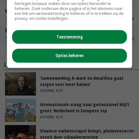
hiertegen bezwaar maken door uw opties hieronder te
beheren. Zoek onderaan deze pagina of in het sitemenu naar
Weipoeder
een link om uw toestemming te beheren of in te trekken via de
Zuivel weekprijzen
€ 134,00
€ 0,00
privacy- en cookie-instellingen.
Boeren Gouda 12 kg
Toestemming
Boerenkaas
€ 6,05
€ 0,00
MEER MARKTPRIJZEN
Opties beheren
LAATSTE NIEUWS
‘Samenwerking A-ware en Amalthea gaat
zorgen voor meer balans’
GISTEREN, 16:01
Internationale vraag naar geitenzuivel blijft
groot: Nederland in Europese top
GISTEREN, 15:33
Vlaamse varkensstapel krimpt, pluimveesector
groeit door schaalvergroting