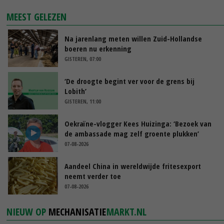
MEEST GELEZEN
Na jarenlang meten willen Zuid-Hollandse
boeren nu erkenning
GISTEREN, 07:00
‘De droogte begint ver voor de grens bij
Lobith’
GISTEREN, 11:00
Oekraïne-vlogger Kees Huizinga: ‘Bezoek van
de ambassade mag zelf groente plukken’
07-08-2026
Aandeel China in wereldwijde fritesexport
neemt verder toe
07-08-2026
NIEUW OP
MECHANISATIE
MARKT.NL