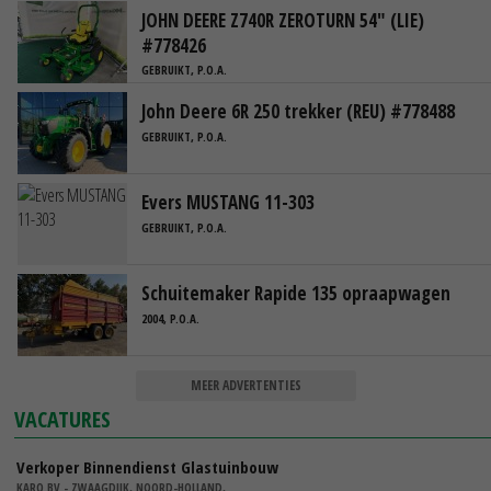
JOHN DEERE Z740R ZEROTURN 54" (LIE)
#778426
GEBRUIKT, P.O.A.
John Deere 6R 250 trekker (REU) #778488
GEBRUIKT, P.O.A.
Evers MUSTANG 11-303
GEBRUIKT, P.O.A.
Schuitemaker Rapide 135 opraapwagen
2004, P.O.A.
MEER ADVERTENTIES
VACATURES
Verkoper Binnendienst Glastuinbouw
KARO BV - ZWAAGDIJK, NOORD-HOLLAND,