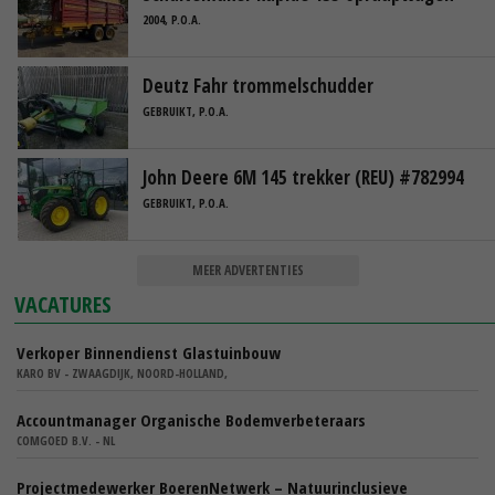
2004, P.O.A.
Deutz Fahr trommelschudder
GEBRUIKT, P.O.A.
John Deere 6M 145 trekker (REU) #782994
GEBRUIKT, P.O.A.
MEER ADVERTENTIES
VACATURES
Verkoper Binnendienst Glastuinbouw
KARO BV - ZWAAGDIJK, NOORD-HOLLAND,
Accountmanager Organische Bodemverbeteraars
COMGOED B.V. - NL
Projectmedewerker BoerenNetwerk – Natuurinclusieve