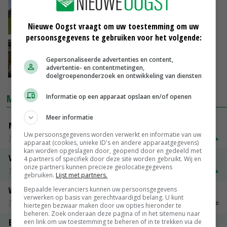
Huiskavelnorm leidt tot landhonger
Nieuwe Oogst vraagt om uw toestemming om uw
10-09-2018
persoonsgegevens te gebruiken voor het volgende:
'Sturen op eiwit van eigen grond'
Gepersonaliseerde advertenties en content,
advertentie- en contentmetingen,
01-09-2018
doelgroepenonderzoek en ontwikkeling van diensten
MARKTPRIJZEN
Informatie op een apparaat opslaan en/of openen
Meer informatie
Magere melkpoeder
Uw persoonsgegevens worden verwerkt en informatie van uw
Zuivel weekprijzen
€ 269,00
€ 7,00
apparaat (cookies, unieke ID's en andere apparaatgegevens)
kan worden opgeslagen door, geopend door en gedeeld met
Volle melkpoeder
4 partners of specifiek door deze site worden gebruikt. Wij en
onze partners kunnen precieze geolocatiegegevens
Zuivel weekprijzen
€ 345,00
€ 20,00
gebruiken.
Lijst met partners.
Weipoeder
Bepaalde leveranciers kunnen uw persoonsgegevens
verwerken op basis van gerechtvaardigd belang. U kunt
Zuivel weekprijzen
€ 134,00
€ 0,00
hiertegen bezwaar maken door uw opties hieronder te
beheren. Zoek onderaan deze pagina of in het sitemenu naar
Boeren Gouda 12 kg
een link om uw toestemming te beheren of in te trekken via de