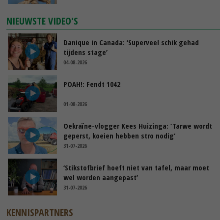
NIEUWSTE VIDEO'S
Danique in Canada: ‘Superveel schik gehad
tijdens stage’
04-08-2026
POAH!: Fendt 1042
01-08-2026
Oekraïne-vlogger Kees Huizinga: ‘Tarwe wordt
geperst, koeien hebben stro nodig’
31-07-2026
‘Stikstofbrief hoeft niet van tafel, maar moet
wel worden aangepast’
31-07-2026
KENNISPARTNERS