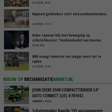
GISTEREN, 09:35
Nijpend geldtekort treft vleesvarkenshouders
GISTEREN, 13:14
Rabo-topman blij met beweging op
stikstofdossier: ‘Verdienmodel van boeren
blijft cruciaal’
04-08-2026
BBB vraagt minister om langer mest uit te
rijden
GISTEREN, 15:47
NIEUW OP
MECHANISATIE
MARKT.NL
JOHN DEERE X948 COMPACTTREKKER 54"
AUTO CONNECT (LIE) #781642
GEBRUIKT, P.O.A.
Schuitemaker Rapide 135 opraapwagen