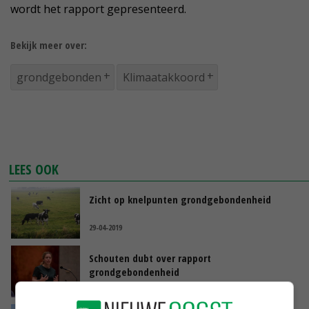
wordt het rapport gepresenteerd.
Bekijk meer over:
grondgebonden
Klimaatakkoord
LEES OOK
Zicht op knelpunten grondgebondenheid
29-04-2019
Schouten dubt over rapport
grondgebondenheid
12-04-2019