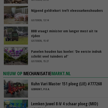
Nijpend geldtekort treft vleesvarkenshouders
GISTEREN, 13:14
BBB vraagt minister om langer mest uit te
rijden
GISTEREN, 15:47
Panelen houden kas koeler: ‘De eerste indruk
schrikt veel tuinders af’
GISTEREN, 15:27
NIEUW OP
MECHANISATIE
MARKT.NL
Kuhn Vari Master 151 ploeg (LIE) #777268
GEBRUIKT, P.O.A.
Lemken Juwel 8 iV 4 schaar ploeg (MID)