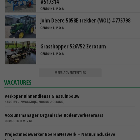
#517314
GEBRUIKT, P.O.A.
John Deere 5058E trekker (WOL) #775798
GEBRUIKT, P.O.A.
Grasshopper 526V52 Zeroturn
GEBRUIKT, P.O.A.
MEER ADVERTENTIES
VACATURES
Verkoper Binnendienst Glastuinbouw
KARO BV - ZWAAGDIJK, NOORD-HOLLAND,
Accountmanager Organische Bodemverbeteraars
COMGOED B.V. - NL
Projectmedewerker BoerenNetwerk – Natuurinclusieve