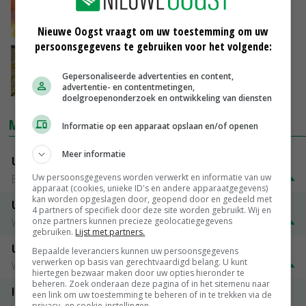
10-07-2018
Nieuwe Oogst vraagt om uw toestemming om uw
persoonsgegevens te gebruiken voor het volgende:
Mestinstallatie Twence splijt Zenderen
Gepersonaliseerde advertenties en content,
28-03-2018
advertentie- en contentmetingen,
doelgroepenonderzoek en ontwikkeling van diensten
MARKTPRIJZEN
Informatie op een apparaat opslaan en/of openen
Meer informatie
Uitbetaalprijs DCA BestPigletPrice
Uw persoonsgegevens worden verwerkt en informatie van uw
Biggen weekprijzen
€ 26,50
€ 0,50
apparaat (cookies, unieke ID's en andere apparaatgegevens)
kan worden opgeslagen door, geopend door en gedeeld met
Uitbetaalprijs Compaxo
4 partners of specifiek door deze site worden gebruikt. Wij en
Vleesvarkens
€ 1,32
€ 0,10
onze partners kunnen precieze geolocatiegegevens
gebruiken.
Lijst met partners.
Uitbetaalprijs Van Rooi Meat
Bepaalde leveranciers kunnen uw persoonsgegevens
verwerken op basis van gerechtvaardigd belang. U kunt
Vleesvarkens
€ 1,25
€ 0,10
hiertegen bezwaar maken door uw opties hieronder te
beheren. Zoek onderaan deze pagina of in het sitemenu naar
ISN prijs Frankrijk
een link om uw toestemming te beheren of in te trekken via de
privacy- en cookie-instellingen.