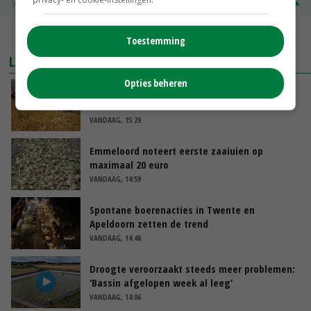
Vleesvarkens
€ 1,78
€ 0,06
MEER MARKTPRIJZEN
Toestemming
LAATSTE NIEUWS
Opties beheren
Frans onderzoekcentrum bestrijkt hele
varkensvleesketen
VANDAAG, 15:29
Emmeloord noteert eerste zaaiuien op
maximaal 20 euro
VANDAAG, 14:59
Spontane boerenacties in Twente en
Apeldoorn zetten de trend
VANDAAG, 14:48
Droogte veroorzaakt steeds meer problemen:
‘Bassin afgelopen week al leeg’
VANDAAG, 14:06