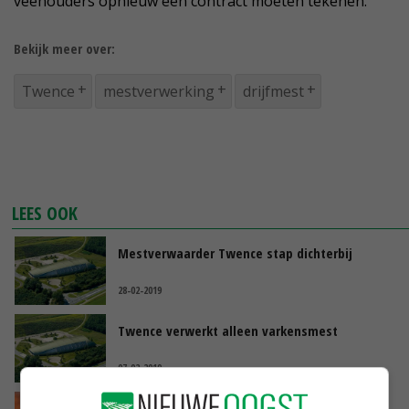
veehouders opnieuw een contract moeten tekenen.
Bekijk meer over:
Twence
mestverwerking
drijfmest
LEES OOK
Mestverwaarder Twence stap dichterbij
28-02-2019
Twence verwerkt alleen varkensmest
07-02-2019
Twence vergoedt dioxineschade door brand