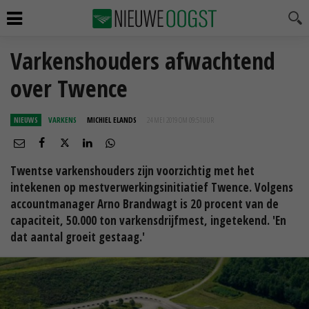
Varkenshouders afwachtend
over Twence
NIEUWS
VARKENS
MICHIEL ELANDS
24 MEI 2019 OM 09:51
UUR
Twentse varkenshouders zijn voorzichtig met het
intekenen op mestverwerkingsinitiatief Twence. Volgens
accountmanager Arno Brandwagt is 20 procent van de
capaciteit, 50.000 ton varkensdrijfmest, ingetekend. 'En
dat aantal groeit gestaag.'