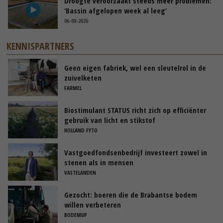
Droogte veroorzaakt steeds meer problemen:
‘Bassin afgelopen week al leeg’
06-08-2026
KENNISPARTNERS
Geen eigen fabriek, wel een sleutelrol in de
zuivelketen
FARMEL
Biostimulant STATUS richt zich op efficiënter
gebruik van licht en stikstof
HOLLAND FYTO
Vastgoedfondsenbedrijf investeert zowel in
stenen als in mensen
VASTELANDEN
Gezocht: boeren die de Brabantse bodem
willen verbeteren
BODEMUP