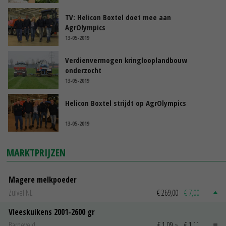
TV: Helicon Boxtel doet mee aan
AgrOlympics
13-05-2019
Verdienvermogen kringlooplandbouw
onderzocht
13-05-2019
Helicon Boxtel strijdt op AgrOlympics
13-05-2019
MARKTPRIJZEN
Magere melkpoeder
Zuivel NL
€ 269,00
€ 7,00
Vleeskuikens 2001-2600 gr
Barneveld
€ 1,09
~
€ 1,11