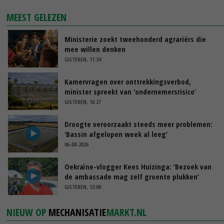
MEEST GELEZEN
Ministerie zoekt tweehonderd agrariërs die
mee willen denken
GISTEREN, 11:34
Kamervragen over onttrekkingsverbod,
minister spreekt van ‘ondernemersrisico’
GISTEREN, 16:27
Droogte veroorzaakt steeds meer problemen:
‘Bassin afgelopen week al leeg’
06-08-2026
Oekraïne-vlogger Kees Huizinga: ‘Bezoek van
de ambassade mag zelf groente plukken’
GISTEREN, 12:00
NIEUW OP
MECHANISATIE
MARKT.NL