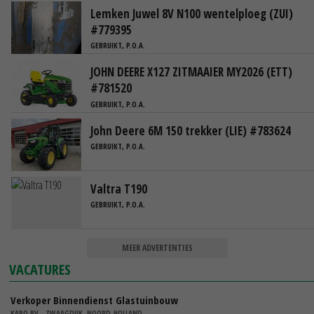
Lemken Juwel 8V N100 wentelploeg (ZUI)
#779395
GEBRUIKT, P.O.A.
JOHN DEERE X127 ZITMAAIER MY2026 (ETT)
#781520
GEBRUIKT, P.O.A.
John Deere 6M 150 trekker (LIE) #783624
GEBRUIKT, P.O.A.
Valtra T190
GEBRUIKT, P.O.A.
MEER ADVERTENTIES
VACATURES
Verkoper Binnendienst Glastuinbouw
KARO BV - ZWAAGDIJK, NOORD-HOLLAND,