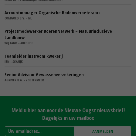
Accountmanager Organische Bodemverbeteraars
COMGOED B.V. - NL
Projectmedewerker BoerenNetwerk – Natuurinclusieve
Landbouw
WIJ.LAND - ABCOUDE
Teamleider instroom kwekerij
IBN - SCHAIJK
Senior Adviseur Gewassenverzekeringen
AGRIVER U.A. - ZOETERMEER
Meld u hier aan voor de Nieuwe Oogst nieuwsbrief!
Dagelijks in uw mailbox
AANMELDEN