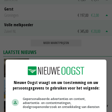
Gerst
Groningen
€ 197,00
€ 2,00
Volle melkpoeder
Zuivel NL
€ 345,00
€ 20,00
MEER MARKTPRIJZEN
LAATSTE NIEUWS
‘Samenwerking A-ware en Amalthea gaat
zorgen voor meer balans’
VANDAAG, 16:01
Nieuwe Oogst vraagt om uw toestemming om uw
Internationale vraag naar geitenzuivel blijft
persoonsgegevens te gebruiken voor het volgende:
groot: Nederland in Europese top
VANDAAG, 15:33
Gepersonaliseerde advertenties en content,
advertentie- en contentmetingen,
Vlaamse varkensstapel krimpt, pluimveesector
doelgroepenonderzoek en ontwikkeling van diensten
groeit door schaalvergroting