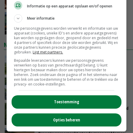
VANDAAG, 15:20
Informatie op een apparaat opslaan en/of openen
‘Cijfer jezelf niet weg en doe vooral ook waar
Meer informatie
je gelukkig van wordt’
Uw persoonsgegevens worden verwerkt en informatie van uw
VANDAAG, 13:31
apparaat (cookies, unieke ID's en andere apparaatgegevens)
kan worden opgeslagen door, geopend door en gedeeld met
4 partners of specifiek door deze site worden gebruikt. Wij en
NIEUWSTE VIDEO'S
onze partners kunnen precieze geolocatiegegevens
gebruiken.
Lijst met partners.
POAH!: John Deere 7730
Bepaalde leveranciers kunnen uw persoonsgegevens
verwerken op basis van gerechtvaardigd belang. U kunt
VANDAAG, 10:00
hiertegen bezwaar maken door uw opties hieronder te
beheren. Zoek onderaan deze pagina of in het sitemenu naar
een link om uw toestemming te beheren of in te trekken via de
Oekraïne-vlogger Kees Huizinga: ‘Bezoek van
privacy- en cookie-instellingen.
de ambassade mag zelf groente plukken’
GISTEREN, 12:00
Toestemming
Limburgse mais van Frijns doet het verrassend
goed
Opties beheren
GISTEREN, 10:00