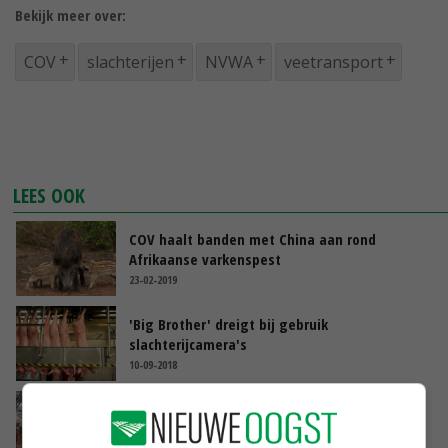
Bekijk meer over:
COV
slachterijen
NVWA
veetransport
LEES OOK
COV haalt banden met China aan rond
Afrikaanse varkenspest
23-02-2019
'Big Brother' dreigt bij gebruik
slachterijcamera's
10-09-2018
Incidenten bij slachterijen raken gehele
bedrijfstak