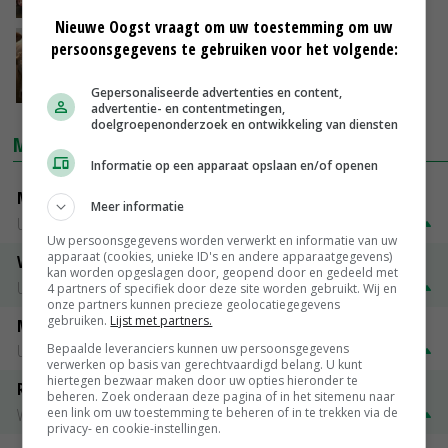
20-06-2018
Nieuwe Oogst vraagt om uw toestemming om uw
COV waarschuwt voor tunnelvisie op vlees
persoonsgegevens te gebruiken voor het volgende:
03-04-2018
Gepersonaliseerde advertenties en content,
advertentie- en contentmetingen,
doelgroepenonderzoek en ontwikkeling van diensten
MARKTPRIJZEN
Informatie op een apparaat opslaan en/of openen
Mannelijk slachtstieren (O)
Meer informatie
Utrecht
€ 26,50
€ 0,50
Uw persoonsgegevens worden verwerkt en informatie van uw
apparaat (cookies, unieke ID's en andere apparaatgegevens)
Vrouwelijk worst 1e kwaliteit
kan worden opgeslagen door, geopend door en gedeeld met
Utrecht
€ 1,32
€ 0,10
4 partners of specifiek door deze site worden gebruikt. Wij en
onze partners kunnen precieze geolocatiegegevens
gebruiken.
Lijst met partners.
Mannelijk Slachtstieren ( R )
Bepaalde leveranciers kunnen uw persoonsgegevens
Utrecht
€ 1,25
€ 0,10
verwerken op basis van gerechtvaardigd belang. U kunt
hiertegen bezwaar maken door uw opties hieronder te
Rosekalveren 8 - 12 maandenk
beheren. Zoek onderaan deze pagina of in het sitemenu naar
Vleeskalveren Denkavit
€ 1,78
€ 0,06
een link om uw toestemming te beheren of in te trekken via de
privacy- en cookie-instellingen.