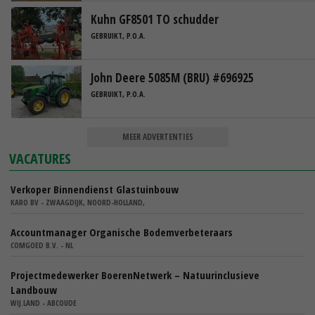
Kuhn GF8501 TO schudder
GEBRUIKT, P.O.A.
John Deere 5085M (BRU) #696925
GEBRUIKT, P.O.A.
MEER ADVERTENTIES
VACATURES
Verkoper Binnendienst Glastuinbouw
KARO BV - ZWAAGDIJK, NOORD-HOLLAND,
Accountmanager Organische Bodemverbeteraars
COMGOED B.V. - NL
Projectmedewerker BoerenNetwerk – Natuurinclusieve
Landbouw
WIJ.LAND - ABCOUDE