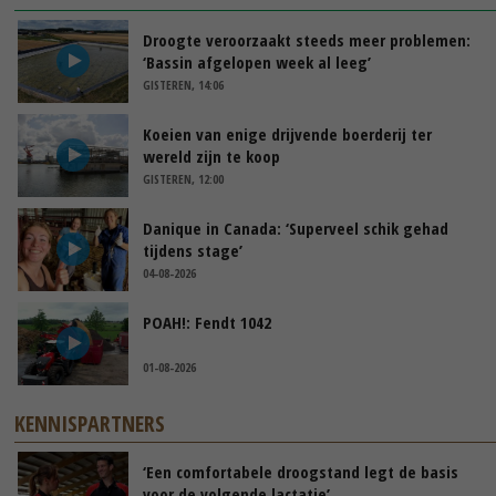
Droogte veroorzaakt steeds meer problemen:
‘Bassin afgelopen week al leeg’
GISTEREN, 14:06
Koeien van enige drijvende boerderij ter
wereld zijn te koop
GISTEREN, 12:00
Danique in Canada: ‘Superveel schik gehad
tijdens stage’
04-08-2026
POAH!: Fendt 1042
01-08-2026
KENNISPARTNERS
‘Een comfortabele droogstand legt de basis
voor de volgende lactatie’