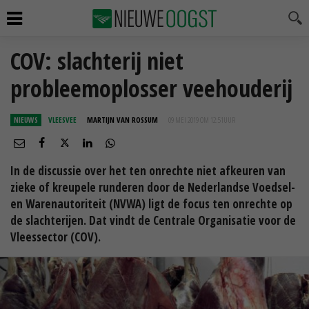
COV: slachterij niet
probleemoplosser veehouderij
NIEUWS
VLEESVEE
MARTIJN VAN ROSSUM
09 MEI 2019 OM 12:51
UUR
In de discussie over het ten onrechte niet afkeuren van
zieke of kreupele runderen door de Nederlandse Voedsel-
en Warenautoriteit (NVWA) ligt de focus ten onrechte op
de slachterijen. Dat vindt de Centrale Organisatie voor de
Vleessector (COV).