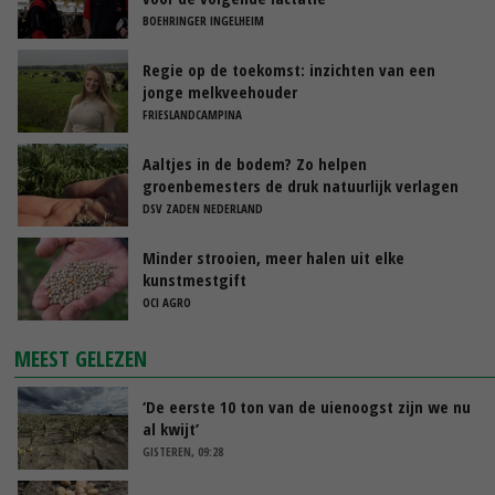
BOEHRINGER INGELHEIM
Regie op de toekomst: inzichten van een
jonge melkveehouder
FRIESLANDCAMPINA
Aaltjes in de bodem? Zo helpen
groenbemesters de druk natuurlijk verlagen
DSV ZADEN NEDERLAND
Minder strooien, meer halen uit elke
kunstmestgift
OCI AGRO
MEEST GELEZEN
‘De eerste 10 ton van de uienoogst zijn we nu
al kwijt’
GISTEREN, 09:28