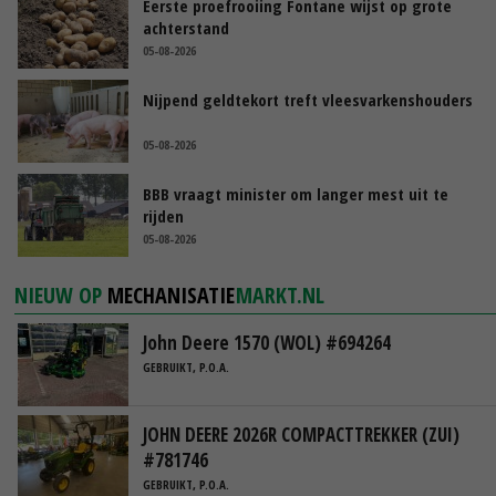
Eerste proefrooiing Fontane wijst op grote
achterstand
05-08-2026
Nijpend geldtekort treft vleesvarkenshouders
05-08-2026
BBB vraagt minister om langer mest uit te
rijden
05-08-2026
NIEUW OP
MECHANISATIE
MARKT.NL
John Deere 1570 (WOL) #694264
GEBRUIKT, P.O.A.
JOHN DEERE 2026R COMPACTTREKKER (ZUI)
#781746
GEBRUIKT, P.O.A.