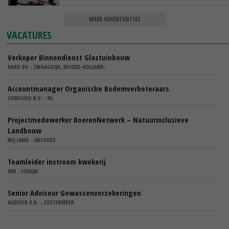
MEER ADVERTENTIES
VACATURES
Verkoper Binnendienst Glastuinbouw
KARO BV - ZWAAGDIJK, NOORD-HOLLAND,
Accountmanager Organische Bodemverbeteraars
COMGOED B.V. - NL
Projectmedewerker BoerenNetwerk – Natuurinclusieve
Landbouw
WIJ.LAND - ABCOUDE
Teamleider instroom kwekerij
IBN - SCHAIJK
Senior Adviseur Gewassenverzekeringen
AGRIVER U.A. - ZOETERMEER