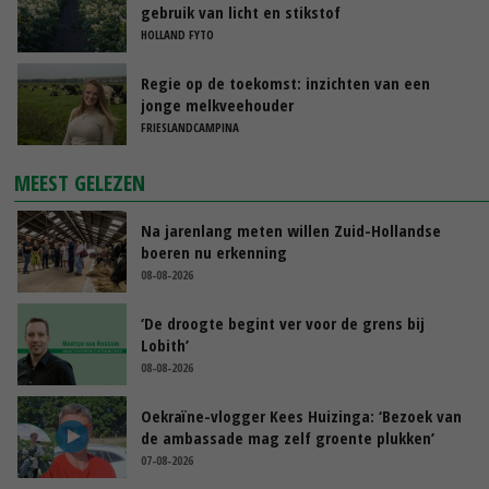
gebruik van licht en stikstof
HOLLAND FYTO
Regie op de toekomst: inzichten van een
jonge melkveehouder
FRIESLANDCAMPINA
MEEST GELEZEN
Na jarenlang meten willen Zuid-Hollandse
boeren nu erkenning
08-08-2026
‘De droogte begint ver voor de grens bij
Lobith’
08-08-2026
Oekraïne-vlogger Kees Huizinga: ‘Bezoek van
de ambassade mag zelf groente plukken’
07-08-2026