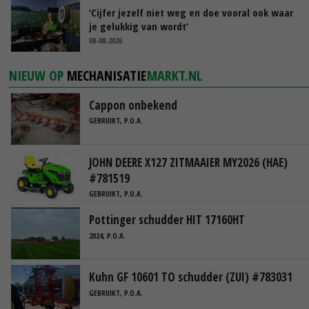
‘Cijfer jezelf niet weg en doe vooral ook waar
je gelukkig van wordt’
08-08-2026
NIEUW OP
MECHANISATIE
MARKT.NL
Cappon onbekend
GEBRUIKT, P.O.A.
JOHN DEERE X127 ZITMAAIER MY2026 (HAE)
#781519
GEBRUIKT, P.O.A.
Pottinger schudder HIT 17160HT
2024, P.O.A.
Kuhn GF 10601 TO schudder (ZUI) #783031
GEBRUIKT, P.O.A.