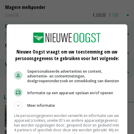
Magere melkpoeder
Zuivel NL
€ 269,00
€ 7,00
Vleeskuikens 2001-2600 gr
Barneveld
€ 1,09
~
€ 1,11
Gerst
Nieuwe Oogst vraagt om uw toestemming om uw
Groningen
€ 197,00
€ 2,00
persoonsgegevens te gebruiken voor het volgende:
Volle melkpoeder
Gepersonaliseerde advertenties en content,
Zuivel NL
€ 345,00
€ 20,00
advertentie- en contentmetingen,
doelgroepenonderzoek en ontwikkeling van diensten
MEER MARKTPRIJZEN
Informatie op een apparaat opslaan en/of openen
LAATSTE NIEUWS
Meer informatie
Schaalvergroting zet door in Nederlandse
Uw persoonsgegevens worden verwerkt en informatie van uw
komkommerteelt
apparaat (cookies, unieke ID's en andere apparaatgegevens)
VANDAAG, 14:30
kan worden opgeslagen door, geopend door en gedeeld met
4 partners of specifiek door deze site worden gebruikt. Wij en