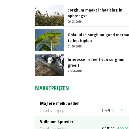
Sorghum maakt inhaalslag in
opbrengst
09-03-2019
Onkruid in sorghum goed mecha
te bestrijden
01-10-2018
Interesse in teelt van sorghum
groeit
27-04-2018
MARKTPRIJZEN
Magere melkpoeder
Zuivel weekprijzen
€ 269,00
€ 7,00
Volle melkpoeder