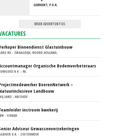
GEBRUIKT, P.O.A.
MEER ADVERTENTIES
VACATURES
Verkoper Binnendienst Glastuinbouw
KARO BV - ZWAAGDIJK, NOORD-HOLLAND,
Accountmanager Organische Bodemverbeteraars
COMGOED B.V. - NL
Projectmedewerker BoerenNetwerk –
Natuurinclusieve Landbouw
WIJ.LAND - ABCOUDE
Teamleider instroom kwekerij
IBN - SCHAIJK
Senior Adviseur Gewassenverzekeringen
AGRIVER U.A. - ZOETERMEER