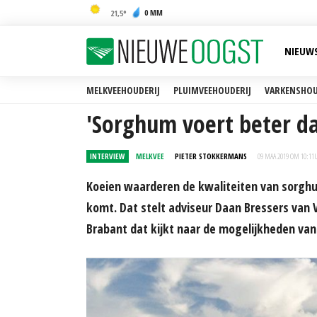
0 MM
21,5
NIEUW
MELKVEEHOUDERIJ
PLUIMVEEHOUDERIJ
VARKENSHOU
'Sorghum voert beter da
INTERVIEW
MELKVEE
PIETER STOKKERMANS
09 MAA 2019 OM 10:11
Koeien waarderen de kwaliteiten van sorghu
komt. Dat stelt adviseur Daan Bressers van V
Brabant dat kijkt naar de mogelijkheden van