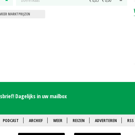
Boerenkaas
€ 6,05
€ 0,00
MEER MARKTPRIJZEN
brief! Dagelijks in uw mailbox
PODCAST
ARCHIEF
WEER
REIZEN
ADVERTEREN
RSS