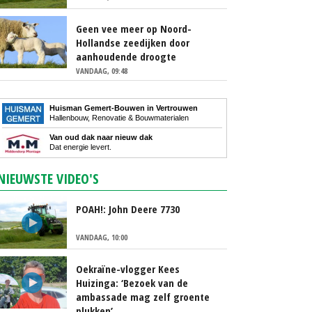
Geen vee meer op Noord-
Hollandse zeedijken door
aanhoudende droogte
VANDAAG, 09:48
Huisman Gemert-Bouwen in Vertrouwen
Hallenbouw, Renovatie & Bouwmaterialen
Van oud dak naar nieuw dak
Dat energie levert.
NIEUWSTE VIDEO'S
POAH!: John Deere 7730
VANDAAG, 10:00
Oekraïne-vlogger Kees
Huizinga: ‘Bezoek van de
ambassade mag zelf groente
plukken’