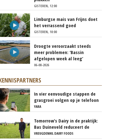
GISTEREN, 12:00
Limburgse mais van Frijns doet
het verrassend goed
GISTEREN, 10:00
Droogte veroorzaakt steeds
meer problemen: ‘Bassin
afgelopen week al leeg’
06-08-2026
KENNISPARTNERS
In vier eenvoudige stappen de
grasgroei volgen op je telefoon
YARA
Tomorrow’s Dairy in de praktijk:
Bas Duineveld reduceert de
footprint van melk stap voor
VREUGDENHIL DAIRY FOODS
stap