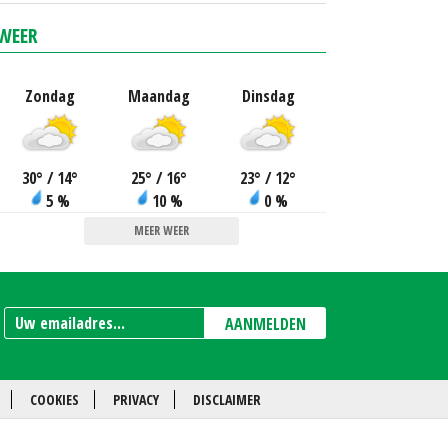
WEER
Zondag
Maandag
Dinsdag
30
°
/ 14
°
25
°
/ 16
°
23
°
/ 12
°
5 %
10 %
0 %
MEER WEER
AANMELDEN
COOKIES
PRIVACY
DISCLAIMER