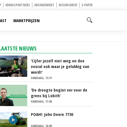
P
KENNISPARTNERS
ABONNEMENT
NIEUWSBRIEF
E-PAPER
AST
MARKTPRIJZEN
LAATSTE NIEUWS
‘Cijfer jezelf niet weg en doe
vooral ook waar je gelukkig van
wordt’
VANDAAG, 13:31
‘De droogte begint ver voor de
grens bij Lobith’
VANDAAG, 11:00
POAH!: John Deere 7730
VANDAAG, 10:00