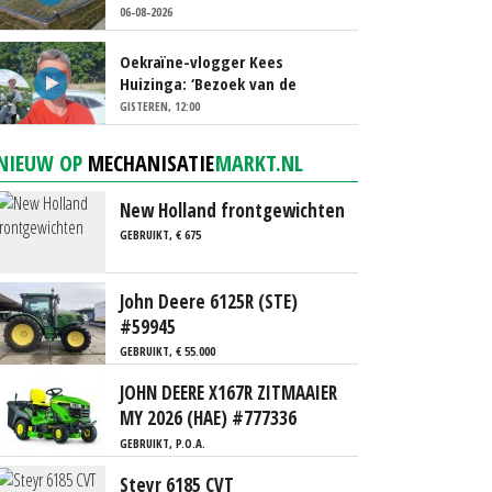
afgelopen week al leeg’
06-08-2026
Oekraïne-vlogger Kees
Huizinga: ‘Bezoek van de
ambassade mag zelf groente
GISTEREN, 12:00
plukken’
NIEUW OP
MECHANISATIE
MARKT.NL
New Holland frontgewichten
GEBRUIKT, € 675
John Deere 6125R (STE)
#59945
GEBRUIKT, € 55.000
JOHN DEERE X167R ZITMAAIER
MY 2026 (HAE) #777336
GEBRUIKT, P.O.A.
Steyr 6185 CVT