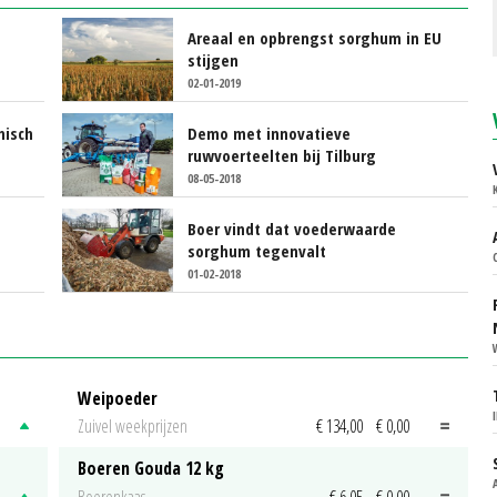
Areaal en opbrengst sorghum in EU
stijgen
02-01-2019
nisch
Demo met innovatieve
ruwvoerteelten bij Tilburg
08-05-2018
Boer vindt dat voederwaarde
sorghum tegenvalt
01-02-2018
Weipoeder
Zuivel weekprijzen
€ 134,00
€ 0,00
Boeren Gouda 12 kg