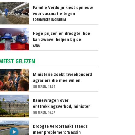
Familie Verduijn kiest opnieuw
voor vaccinatie tegen
blauwtong
BOEHRINGER INGELHEIM
Hoge prijzen en droogte: hoe
kan zwavel helpen bij de
bemesting?
YARA
MEEST GELEZEN
Ministerie zoekt tweehonderd
agrariërs die mee willen
denken
GISTEREN, 11:34
Kamervragen over
onttrekkingsverbod, minister
spreekt van ‘ondernemersrisico’
GISTEREN, 16:27
Droogte veroorzaakt steeds
meer problemen: ‘Bassin