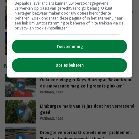
Bepaalde leveranciers kunnen uw persoonsgegevens
verwerken op basis van gerechtvaardigd belang. U kunt
Oorlogen en El Niño stuwen voedselprijzen op
hiertegen bezwaar maken door uw opties hieronder te
beheren. Zoek onderaan deze pagina of in het sitemenu naar
een link om uw toestemming te beheren of in te trekken via de
VANDAAG, 15:04
privacy- en cookie-instellingen.
Nettowinst Royal A-ware onder druk ondanks
hogere omzet
Toestemming
VANDAAG, 14:35
NIEUWSTE VIDEO'S
Opties beheren
Oekraïne-vlogger Kees Huizinga: ‘Bezoek van
de ambassade mag zelf groente plukken’
VANDAAG, 12:00
Limburgse mais van Frijns doet het verrassend
goed
VANDAAG, 10:00
Droogte veroorzaakt steeds meer problemen:
‘Bassin afgelopen week al leeg’