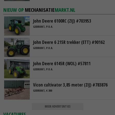
NIEUW OP
MECHANISATIE
MARKT.NL
John Deere 6100RC (ZIJ) #703953
GEBRUIKT, P.O.A.
John Deere 6 215R trekker (ETT) #90162
GEBRUIKT, P.O.A.
John Deere 6145R (WOL) #57811
GEBRUIKT, P.O.A.
Vicon cultivator 3,85 meter (ZIJ) #783876
GEBRUIKT, € 300
MEER ADVERTENTIES
VACATURES