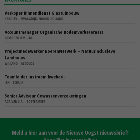
Verkoper Binnendienst Glastuinbouw
KARO BV - ZWAAGDIJK, NOORD-HOLLAND,
Accountmanager Organische Bodemverbeteraars
COMGOED B.V. - NL
Projectmedewerker BoerenNetwerk – Natuurinclusieve
Landbouw
WIJ.LAND - ABCOUDE
Teamleider instroom kwekerij
IBN - SCHAIJK
Senior Adviseur Gewassenverzekeringen
AGRIVER U.A. - ZOETERMEER
Meld u hier aan voor de Nieuwe Oogst nieuwsbrief!