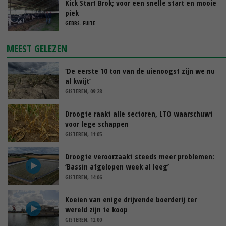
Kick Start Brok; voor een snelle start en mooie
piek
GEBRS. FUITE
MEEST GELEZEN
‘De eerste 10 ton van de uienoogst zijn we nu
al kwijt’
GISTEREN, 09:28
Droogte raakt alle sectoren, LTO waarschuwt
voor lege schappen
GISTEREN, 11:05
Droogte veroorzaakt steeds meer problemen:
‘Bassin afgelopen week al leeg’
GISTEREN, 14:06
Koeien van enige drijvende boerderij ter
wereld zijn te koop
GISTEREN, 12:00