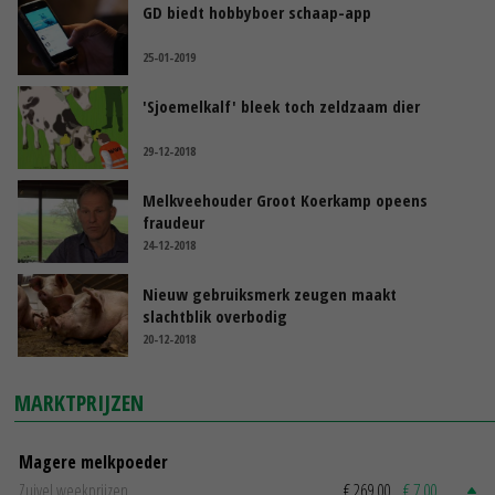
GD biedt hobbyboer schaap-app
25-01-2019
'Sjoemelkalf' bleek toch zeldzaam dier
29-12-2018
Melkveehouder Groot Koerkamp opeens
fraudeur
24-12-2018
Nieuw gebruiksmerk zeugen maakt
slachtblik overbodig
20-12-2018
MARKTPRIJZEN
Magere melkpoeder
Zuivel weekprijzen
€ 269,00
€ 7,00