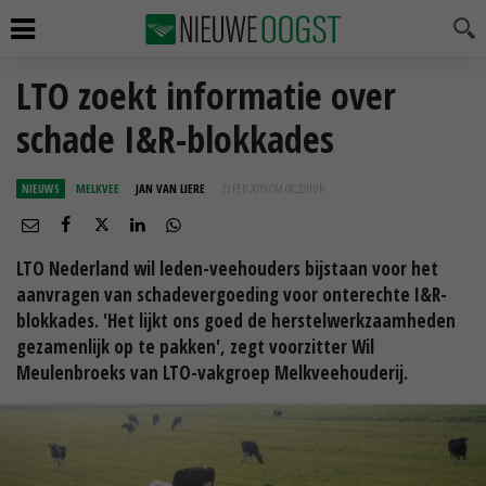
LTO zoekt informatie over
schade I&R-blokkades
NIEUWS
MELKVEE
JAN VAN LIERE
23 FEB 2019 OM 08:22
UUR
LTO Nederland wil leden-veehouders bijstaan voor het
aanvragen van schadevergoeding voor onterechte I&R-
blokkades. 'Het lijkt ons goed de herstelwerkzaamheden
gezamenlijk op te pakken', zegt voorzitter Wil
Meulenbroeks van LTO-vakgroep Melkveehouderij.