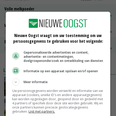
Volle melkpoeder
Zuivel weekprijzen
€ 345,00
€ 20,00
Weipoeder
Zuivel weekprijzen
€ 134,00
€ 0,00
Nieuwe Oogst vraagt om uw toestemming om uw
persoonsgegevens te gebruiken voor het volgende:
Boeren Gouda 12 kg
Boerenkaas
€ 6,05
€ 0,00
Gepersonaliseerde advertenties en content,
advertentie- en contentmetingen,
MEER MARKTPRIJZEN
doelgroepenonderzoek en ontwikkeling van diensten
LAATSTE NIEUWS
Informatie op een apparaat opslaan en/of openen
Kamervragen over onttrekkingsverbod,
Meer informatie
minister spreekt van ‘ondernemersrisico’
Uw persoonsgegevens worden verwerkt en informatie van uw
VANDAAG, 16:27
apparaat (cookies, unieke ID's en andere apparaatgegevens)
kan worden opgeslagen door, geopend door en gedeeld met
‘Rendement van Krullvarkens komt van de
4 partners of specifiek door deze site worden gebruikt. Wij en
onze partners kunnen precieze geolocatiegegevens
overkant’
gebruiken.
Lijst met partners.
VANDAAG, 15:30