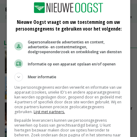
Boeren Gouda 12 kg
Boerenkaas
€ 6,05
€ 0,00
Nieuwe Oogst vraagt om uw toestemming om uw
persoonsgegevens te gebruiken voor het volgende:
MEER MARKTPRIJZEN
LAATSTE NIEUWS
Gepersonaliseerde advertenties en content,
advertentie- en contentmetingen,
doelgroepenonderzoek en ontwikkeling van diensten
‘Samenwerking A-ware en Amalthea gaat
zorgen voor meer balans’
Informatie op een apparaat opslaan en/of openen
GISTEREN, 16:01
Meer informatie
Internationale vraag naar geitenzuivel blijft
Uw persoonsgegevens worden verwerkt en informatie van uw
groot: Nederland in Europese top
apparaat (cookies, unieke ID's en andere apparaatgegevens)
GISTEREN, 15:33
kan worden opgeslagen door, geopend door en gedeeld met
4 partners of specifiek door deze site worden gebruikt. Wij en
onze partners kunnen precieze geolocatiegegevens
Vlaamse varkensstapel krimpt, pluimveesector
gebruiken.
Lijst met partners.
groeit door schaalvergroting
Bepaalde leveranciers kunnen uw persoonsgegevens
GISTEREN, 15:20
verwerken op basis van gerechtvaardigd belang. U kunt
hiertegen bezwaar maken door uw opties hieronder te
‘Cijfer jezelf niet weg en doe vooral ook waar
beheren. Zoek onderaan deze pagina of in het sitemenu naar