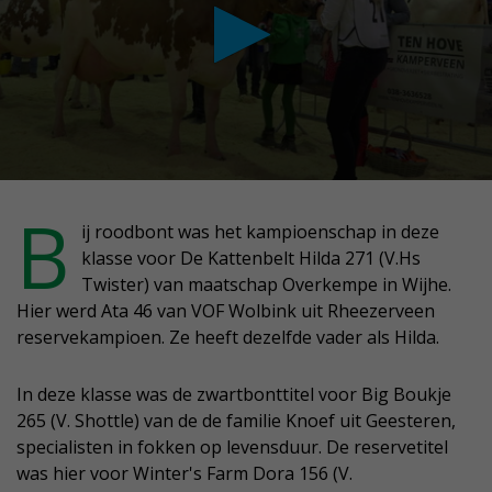
conds
B
ij roodbont was het kampioenschap in deze
klasse voor De Kattenbelt Hilda 271 (V.Hs
nutes,
Twister) van maatschap Overkempe in Wijhe.
conds
Hier werd Ata 46 van VOF Wolbink uit Rheezerveen
reservekampioen. Ze heeft dezelfde vader als Hilda.
In deze klasse was de zwartbonttitel voor Big Boukje
265 (V. Shottle) van de de familie Knoef uit Geesteren,
specialisten in fokken op levensduur. De reservetitel
was hier voor Winter's Farm Dora 156 (V.