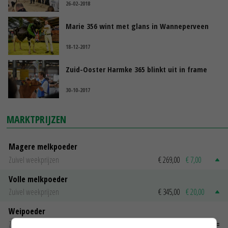
26-02-2018
Marie 356 wint met glans in Wanneperveen
18-12-2017
Zuid-Ooster Harmke 365 blinkt uit in frame
30-10-2017
MARKTPRIJZEN
Magere melkpoeder
Zuivel weekprijzen
€ 269,00
€ 7,00
Volle melkpoeder
Zuivel weekprijzen
€ 345,00
€ 20,00
Weipoeder
Zuivel weekprijzen
€ 134,00
€ 0,00