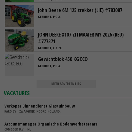
John Deere 6M 125 trekker (LIE) #783087
GEBRUIKT, P.O.A.
JOHN DEERE X107 ZITMAAIER MY 2026 (REU)
#777371
GEBRUIKT, € 3.395
Gewichtblok 450 KG ECO
GEBRUIKT, P.O.A.
MEER ADVERTENTIES
VACATURES
Verkoper Binnendienst Glastuinbouw
KARO BV - ZWAAGDIJK, NOORD-HOLLAND,
Accountmanager Organische Bodemverbeteraars
COMGOED B.V. - NL