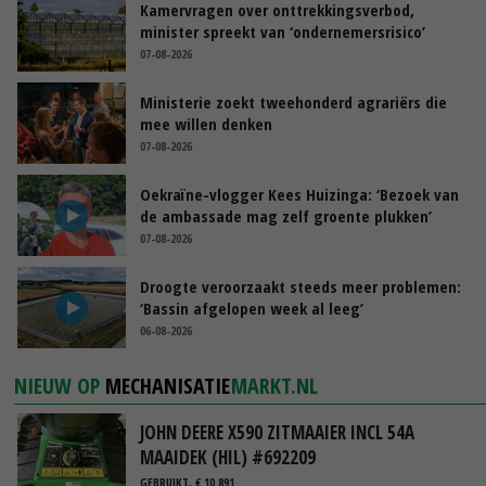
Kamervragen over onttrekkingsverbod,
minister spreekt van ‘ondernemersrisico’
07-08-2026
Ministerie zoekt tweehonderd agrariërs die
mee willen denken
07-08-2026
Oekraïne-vlogger Kees Huizinga: ‘Bezoek van
de ambassade mag zelf groente plukken’
07-08-2026
Droogte veroorzaakt steeds meer problemen:
‘Bassin afgelopen week al leeg’
06-08-2026
NIEUW OP
MECHANISATIE
MARKT.NL
JOHN DEERE X590 ZITMAAIER INCL 54A
MAAIDEK (HIL) #692209
GEBRUIKT, € 10.891