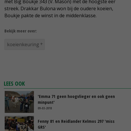
met Big Boukje 343 (V. Mason) met de hoogste eer
streek. Drakkar Bulona won bij de oudere koeien,
Boukje pakte de winst in de middenklasse.
Bekijk meer over:
koeienkeuring
LEES OOK
'Emma 71 geen hoogvlieger en ook geen
minpunt'
09-03-2018
Fenny 81 en Reidlander Kelmos 297 'miss
GRS'