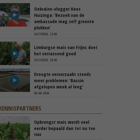
Oekraïne-vlogger Kees
Huizinga: ‘Bezoek van de
ambassade mag zelf groente
plukken’
GISTEREN, 12:00
Limburgse mais van Frijns doet
het verrassend goed
GISTEREN, 10:00
Droogte veroorzaakt steeds
meer problemen: ‘Bassin
afgelopen week al leeg’
06-08-2026
KENNISPARTNERS
Opbrengst mais wordt veel
eerder bepaald dan tot nu toe
gedacht
YARA