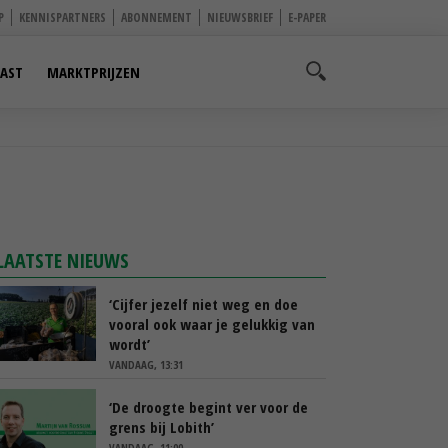
P
KENNISPARTNERS
ABONNEMENT
NIEUWSBRIEF
E-PAPER
AST
MARKTPRIJZEN
LAATSTE NIEUWS
‘Cijfer jezelf niet weg en doe
vooral ook waar je gelukkig van
wordt’
VANDAAG, 13:31
‘De droogte begint ver voor de
grens bij Lobith’
VANDAAG, 11:00