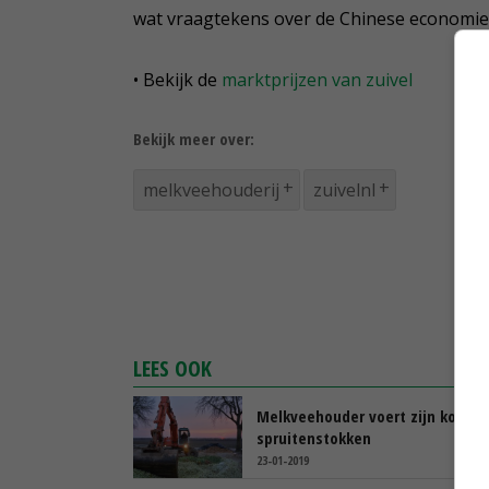
wat vraagtekens over de Chinese economie 
• Bekijk de
marktprijzen van zuivel
Bekijk meer over:
melkveehouderij
zuivelnl
LEES OOK
Melkveehouder voert zijn koeien
spruitenstokken
23-01-2019