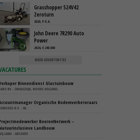
Grasshopper 524V42
Zeroturn
2020, P.O.A.
John Deere 7R290 Auto
Power
2024, € 240.000
MEER ADVERTENTIES
VACATURES
Verkoper Binnendienst Glastuinbouw
KARO BV - ZWAAGDIJK, NOORD-HOLLAND,
Accountmanager Organische Bodemverbeteraars
COMGOED B.V. - NL
Projectmedewerker BoerenNetwerk –
Natuurinclusieve Landbouw
WIJ.LAND - ABCOUDE