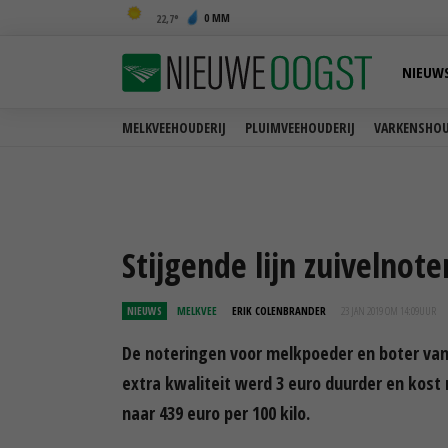
0 MM
22,7
NIEUW
MELKVEEHOUDERIJ
PLUIMVEEHOUDERIJ
VARKENSHOU
Stijgende lijn zuivelnot
NIEUWS
MELKVEE
ERIK COLENBRANDER
23 JAN 2019 OM 14:09
UUR
De noteringen voor melkpoeder en boter va
extra kwaliteit werd 3 euro duurder en kost 
naar 439 euro per 100 kilo.