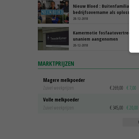
Nieuw Bloed : Buitenfamiliaire
bedrijfsovername als oplossing
28-12-2018
Kamermotie fosfaatovertreders
unaniem aangenomen
20-12-2018
MARKTPRIJZEN
Magere melkpoeder
Zuivel weekprijzen
€ 269,00
€ 7,00
Volle melkpoeder
Zuivel weekprijzen
€ 345,00
€ 20,00