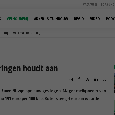
VACATURES
POAH-SHO
S
VEEHOUDERIJ
AKKER- & TUINBOUW
REGIO
VIDEO
PODC
DERIJ
VLEESVEEHOUDERIJ
eringen houdt aan
n ZuivelNL zijn opnieuw gestegen. Mager melkpoeder van
nu 191 euro per 100 kilo. Boter steeg 4 euro in waarde