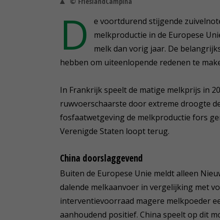
© FrieslandCampina
D
e voortdurend stijgende zuivelnot
melkproductie in de Europese Unie
melk dan vorig jaar. De belangrijk
hebben om uiteenlopende redenen te mak
In Frankrijk speelt de matige melkprijs in 2
ruwvoerschaarste door extreme droogte de
fosfaatwetgeving de melkproductie fors ge
Verenigde Staten loopt terug.
China doorslaggevend
Buiten de Europese Unie meldt alleen Nieu
dalende melkaanvoer in vergelijking met v
interventievoorraad magere melkpoeder een 
aanhoudend positief. China speelt op dit m