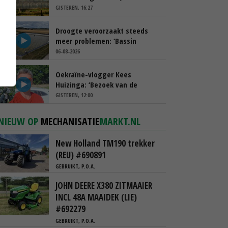
spreekt van ‘ondernemersrisico’
GISTEREN, 16:27
Droogte veroorzaakt steeds
meer problemen: ‘Bassin
afgelopen week al leeg’
06-08-2026
Oekraïne-vlogger Kees
Huizinga: ‘Bezoek van de
ambassade mag zelf groente
GISTEREN, 12:00
plukken’
NIEUW OP
MECHANISATIE
MARKT.NL
New Holland TM190 trekker
(REU) #690891
GEBRUIKT, P.O.A.
JOHN DEERE X380 ZITMAAIER
INCL 48A MAAIDEK (LIE)
#692279
GEBRUIKT, P.O.A.