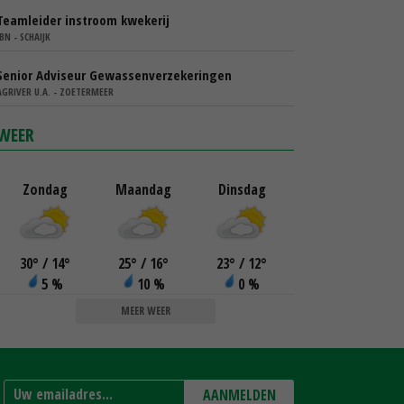
Teamleider instroom kwekerij
IBN - SCHAIJK
Senior Adviseur Gewassenverzekeringen
AGRIVER U.A. - ZOETERMEER
WEER
Zondag
Maandag
Dinsdag
30
°
/ 14
°
25
°
/ 16
°
23
°
/ 12
°
5 %
10 %
0 %
MEER WEER
AANMELDEN