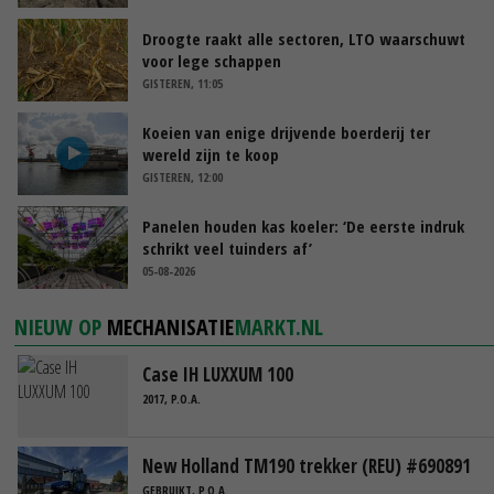
Droogte raakt alle sectoren, LTO waarschuwt
voor lege schappen
GISTEREN, 11:05
Koeien van enige drijvende boerderij ter
wereld zijn te koop
GISTEREN, 12:00
Panelen houden kas koeler: ‘De eerste indruk
schrikt veel tuinders af’
05-08-2026
NIEUW OP
MECHANISATIE
MARKT.NL
Case IH LUXXUM 100
2017, P.O.A.
New Holland TM190 trekker (REU) #690891
GEBRUIKT, P.O.A.