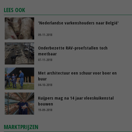
LEES OOK
'Nederlandse varkenshouders naar België'
09-11-2018
Onderbezette RAV-proefstallen toch
meetbaar
07-11-2018
Met architectuur een schuur voor boer en
buur
04-10-2018
Kuijpers mag na 14 jaar vleeskuikenstal
bouwen
19-09-2018
MARKTPRIJZEN