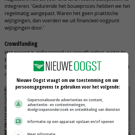
integreren. 'Gedurende het bouwproces hebben we het
regelmatig aangepast. Waren het geen praktische
wijzigingen, dan voerden we uit financieel oogpunt
wijzigingen door.'
Crowdfunding
Het project is gefinancierd via crowdfunding, nadat de
bank aangaf geen toekomst te zien voor dit concept.
Binnen één uur was hun aanvraag bij Collin Crowdfund
rond door 278 investeerders.
Nieuwe Oogst vraagt om uw toestemming om uw
persoonsgegevens te gebruiken voor het volgende:
Gepersonaliseerde advertenties en content,
advertentie- en contentmetingen,
doelgroepenonderzoek en ontwikkeling van diensten
Informatie op een apparaat opslaan en/of openen
Meer informatie