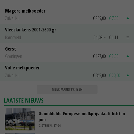
Magere melkpoeder
Zuivel NL
€ 269,00
€ 7,00
Vleeskuikens 2001-2600 gr
Barneveld
€ 1,09
~
€ 1,11
Gerst
Groningen
€ 197,00
€ 2,00
Volle melkpoeder
Zuivel NL
€ 345,00
€ 20,00
MEER MARKTPRIJZEN
LAATSTE NIEUWS
Gemiddelde Europese melkprijs daalt licht in
juni
GISTEREN, 17:04