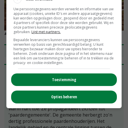
Uw persoonsgegevens worden verwerkt en informatie van uw
apparaat (cookies, unieke ID's en andere apparaatgegevens)
kan worden opgeslagen door, geopend door en gedeeld met
4 partners of specifiek door deze site worden gebruikt. Wij en
onze partners kunnen precieze geolocatiegegevens
gebruiken.
Lijst met partners.
Ralph Rijsenbil legt gedraineerde paden aan. © Guus Queisen
Bepaalde leveranciers kunnen uw persoonsgegevens
verwerken op basis van gerechtvaardigd belang. U kunt
hiertegen bezwaar maken door uw opties hieronder te
Centrale ligging paardengemeente
beheren. Zoek onderaan deze pagina of in het sitemenu naar
een link om uw toestemming te beheren of in te trekken via de
privacy- en cookie-instellingen.
Het paardenbedrijf met pensionstalling van Ilse
Limpens en Ralph Rijstenbil ligt in Nuth. Na een
Toestemming
gemeentelijke herindeling valt de voormalige
gemeente Nuth sinds 1 januari onder de
fusiegemeente Beekdaelen. De voormalige
Opties beheren
gemeente Nuth draagt de paardenhouderij een
warm hart toe. Ze propagandeert zichzelf tot
'paardengemeente'. De gemeente herbergt zo'n
dertig professionele paardenhouderijen. Het
landelijk gebied en de centrale ligging tussen de