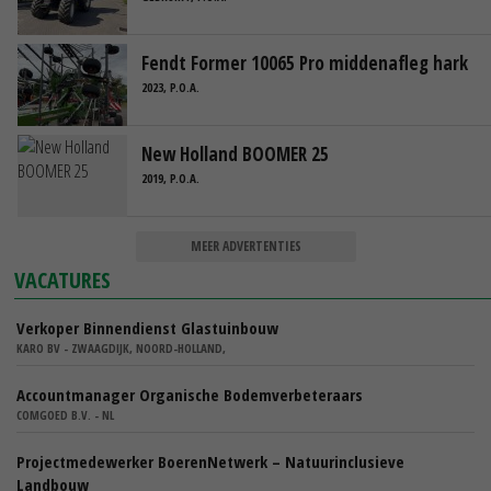
Fendt Former 10065 Pro middenafleg hark
2023, P.O.A.
New Holland BOOMER 25
2019, P.O.A.
MEER ADVERTENTIES
VACATURES
Verkoper Binnendienst Glastuinbouw
KARO BV - ZWAAGDIJK, NOORD-HOLLAND,
Accountmanager Organische Bodemverbeteraars
COMGOED B.V. - NL
Projectmedewerker BoerenNetwerk – Natuurinclusieve
Landbouw