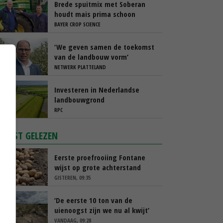
Brede spuitmix met Soberan
houdt mais prima schoon
BAYER CROP SCIENCE
‘We geven samen de toekomst
van de landbouw vorm’
NETWERK PLATTELAND
Investeren in Nederlandse
landbouwgrond
RPC
MEEST GELEZEN
Eerste proefrooiing Fontane
wijst op grote achterstand
GISTEREN, 09:35
‘De eerste 10 ton van de
uienoogst zijn we nu al kwijt’
VANDAAG, 09:28