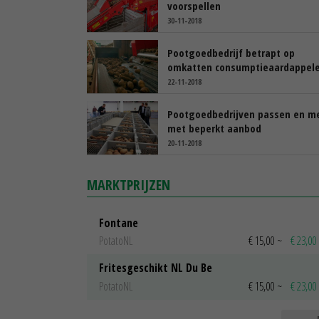
voorspellen
30-11-2018
Pootgoedbedrijf betrapt op
omkatten consumptieaardappel
22-11-2018
Pootgoedbedrijven passen en m
met beperkt aanbod
20-11-2018
MARKTPRIJZEN
Fontane
PotatoNL
€ 15,00
~
€ 23,00
Fritesgeschikt NL Du Be
PotatoNL
€ 15,00
~
€ 23,00