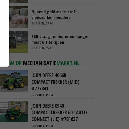
Nijpend geldtekort treft
vleesvarkenshouders
GISTEREN, 13:14
BBB vraagt minister om langer
mest uit te rijden
GISTEREN, 15:47
NIEUW OP
MECHANISATIE
MARKT.NL
JOHN DEERE 4066R
COMPACTTREKKER (MID)
#777841
GEBRUIKT, P.O.A.
JOHN DEERE X940
COMPACTTREKKER 60" AUTO
CONNECT (LIE) #781637
GEBRUIKT, P.O.A.