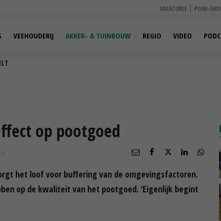
VACATURES
POAH-SHO
S
VEEHOUDERIJ
AKKER- & TUINBOUW
REGIO
VIDEO
PODC
ELT
effect op pootgoed
UR
orgt het loof voor buffering van de omgevingsfactoren.
ben op de kwaliteit van het pootgoed. 'Eigenlijk begint