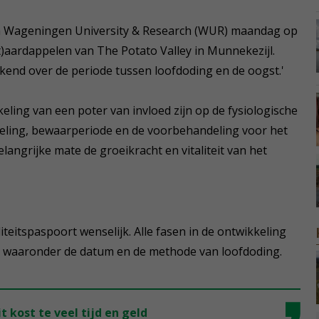
van Wageningen University & Research (WUR) maandag op
)aardappelen van The Potato Valley in Munnekezijl.
ekend over de periode tussen loofdoding en de oogst.'
kkeling van een poter van invloed zijn op de fysiologische
 koeling, bewaarperiode en de voorbehandeling voor het
elangrijke mate de groeikracht en vitaliteit van het
teitspaspoort wenselijk. Alle fasen in de ontwikkeling
en, waaronder de datum en de methode van loofdoding.
 kost te veel tijd en geld