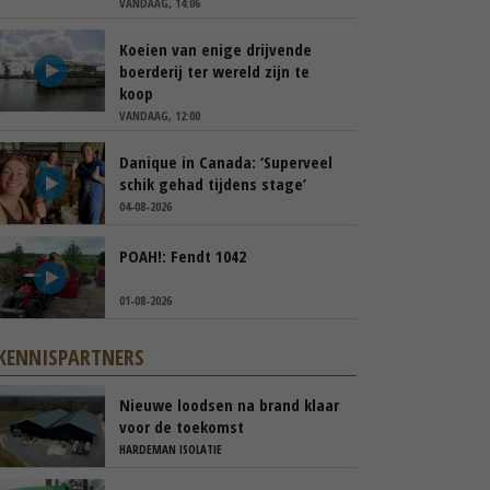
VANDAAG, 14:06
Koeien van enige drijvende
boerderij ter wereld zijn te
koop
VANDAAG, 12:00
Danique in Canada: ‘Superveel
schik gehad tijdens stage’
04-08-2026
POAH!: Fendt 1042
01-08-2026
KENNISPARTNERS
Nieuwe loodsen na brand klaar
voor de toekomst
HARDEMAN ISOLATIE