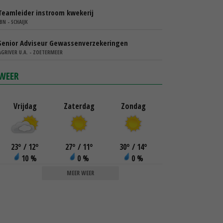
Teamleider instroom kwekerij
IBN - SCHAIJK
Senior Adviseur Gewassenverzekeringen
AGRIVER U.A. - ZOETERMEER
WEER
Vrijdag
Zaterdag
Zondag
23
°
/ 12
°
27
°
/ 11
°
30
°
/ 14
°
10 %
0 %
0 %
MEER WEER