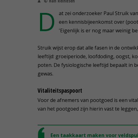
© Han Reindsen
D
at zei onderzoeker Paul Struik 
een kennisbijeenkomst over (poot
'Eigenlijk is er nog maar weinig b
Struik wijst erop dat alle fasen in de ontwi
leeftijd: groeiperiode, loofdoding, oogst,
poten. De fysiologische leeftijd bepaalt in b
gewas.
Vitaliteitspaspoort
Voor de afnemers van pootgoed is een vitali
van het pootgoed zijn hierin vast te legg
Een taakkaart maken voor veldspuit