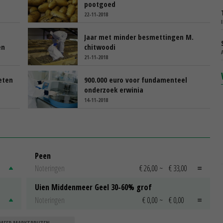
pootgoed
22-11-2018
Jaar met minder besmettingen M.
en
chitwoodi
21-11-2018
eten
900.000 euro voor fundamenteel
onderzoek erwinia
14-11-2018
Peen
Noteringen
€ 26,00
~
€ 33,00
Uien Middenmeer Geel 30-60% grof
Noteringen
€ 0,00
~
€ 0,00