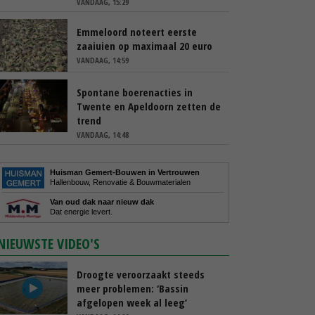
VANDAAG, 15:29
Emmeloord noteert eerste
zaaiuien op maximaal 20 euro
VANDAAG, 14:59
Spontane boerenacties in
Twente en Apeldoorn zetten de
trend
VANDAAG, 14:48
Huisman Gemert-Bouwen in Vertrouwen
Hallenbouw, Renovatie & Bouwmaterialen
Van oud dak naar nieuw dak
Dat energie levert.
NIEUWSTE VIDEO'S
Droogte veroorzaakt steeds
meer problemen: ‘Bassin
afgelopen week al leeg’