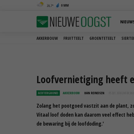
0 MM
20,7
NIEUW
AKKERBOUW
FRUITTEELT
GROENTETEELT
SIERTE
Loofvernietiging heeft 
ACHTERGROND
AKKERBOUW
HAN REINDSEN
05 DEC 2018 OM 08:36
U
Zolang het pootgoed vastzit aan de plant, z
Vitaal loof doden kan daarom veel effect heb
de bewaring bij de loofdoding.'