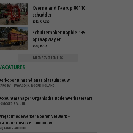
Kverneland Taarup 80110
schudder
2010, € 7.250
Schuitemaker Rapide 135
opraapwagen
2004, P.O.A.
MEER ADVERTENTIES
VACATURES
Verkoper Binnendienst Glastuinbouw
KARO BV - ZWAAGDIJK, NOORD-HOLLAND,
Accountmanager Organische Bodemverbeteraars
COMGOED B.V. - NL
Projectmedewerker BoerenNetwerk –
Natuurinclusieve Landbouw
WIJ.LAND - ABCOUDE