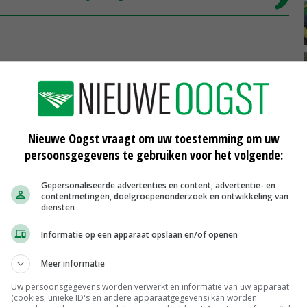
d op het pootgoed. De temperatuur van de grond kan
ofdoding moet je eigenlijk zo snel mogelijk rooien. In
Nieuwe Oogst vraagt om uw toestemming om uw
tekens bij plaatsspecifieke loofdoding. 'Bij
persoonsgegevens te gebruiken voor het volgende:
 middel afhankelijk van de vitaliteit van het loof. Bij
 en dat kan een nadelig effect hebben op het pootgoed',
Gepersonaliseerde advertenties en content, advertentie- en
contentmetingen, doelgroepenonderzoek en ontwikkeling van
diensten
Informatie op een apparaat opslaan en/of openen
t over precisielandbouwtechnieken. Plaatsspecifieke
Meer informatie
 tegen phytophthora, bijbemesten en loofdoding kan
Uw persoonsgegevens worden verwerkt en informatie van uw apparaat
ent. Tegelijk zijn de opbrengsten te verhogen.
(cookies, unieke ID's en andere apparaatgegevens) kan worden