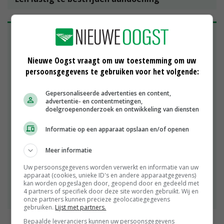
Paratuberculose is een lastig te bestrijden
aandoening bij geiten, omdat niet ieder
geïnfecteerd dier klinische verschijnselen vertoont.
Nieuwe Oogst vraagt om uw toestemming om uw
Ziekteverschijnselen ontwikkelen zich tussen de
persoonsgegevens te gebruiken voor het volgende:
één en vier jaar na besmetting. Tussen 2011 en
2013 vond een eerste onderzoek plaats onder
Gepersonaliseerde advertenties en content,
leiding van de Gezondheidsdienst voor Dieren. In
advertentie- en contentmetingen,
doelgroepenonderzoek en ontwikkeling van diensten
dit project is veel kennis opgedaan over de
aandoening. Met twintig deelnemende
Informatie op een apparaat opslaan en/of openen
geitenhouders is begonnen met de beheersing van
de ziekte. In 2013 is het project overgegaan in een
Meer informatie
topsectorenproject met meer fundamenteel
onderzoek, waarbij de Gezondheidsdienst voor
Uw persoonsgegevens worden verwerkt en informatie van uw
apparaat (cookies, unieke ID's en andere apparaatgegevens)
Dieren ook projectleider is. Dit traject
kan worden opgeslagen door, geopend door en gedeeld met
'Paratuberculose in geiten' liep van 2013 tot
4 partners of specifiek door deze site worden gebruikt. Wij en
halverwege 2017.
onze partners kunnen precieze geolocatiegegevens
gebruiken.
Lijst met partners.
Bepaalde leveranciers kunnen uw persoonsgegevens