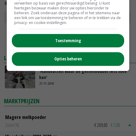
Bekijk meer over:
verwerken op basis van gerechtvaardigd belang. U kunt
hiertegen bezwaar maken door uw opties hieronder te
beheren. Zoek onderaan deze pagina of in het sitemenu naar
paratuberculose
melkgeiten
diergezondheid
een link om uw toestemming te beheren of in te trekken via de
privacy- en cookie-instellingen.
Toestemming
LEES OOK
Opties beheren
'Handvatten waar de geitenhouder iets mee
kan'
27-11-2018
MARKTPRIJZEN
Magere melkpoeder
Zuivel NL
€ 269,00
€ 7,00