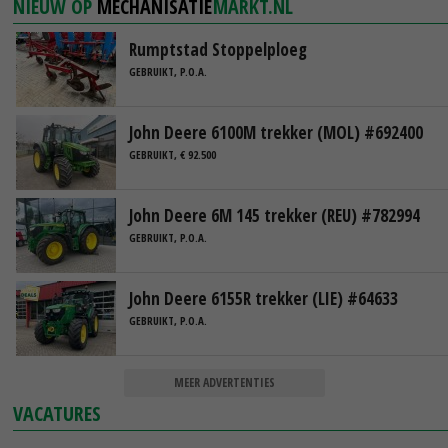
NIEUW OP
MECHANISATIE
MARKT.NL
Rumptstad Stoppelploeg
GEBRUIKT, P.O.A.
John Deere 6100M trekker (MOL) #692400
GEBRUIKT, € 92.500
John Deere 6M 145 trekker (REU) #782994
GEBRUIKT, P.O.A.
John Deere 6155R trekker (LIE) #64633
GEBRUIKT, P.O.A.
MEER ADVERTENTIES
VACATURES