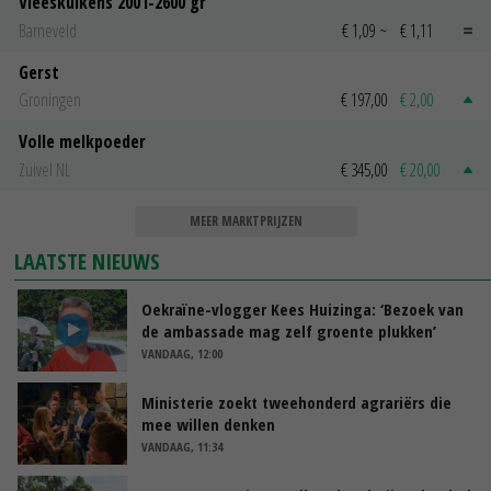
Vleeskuikens 2001-2600 gr
Barneveld
€ 1,09
~
€ 1,11
Gerst
Groningen
€ 197,00
€ 2,00
Volle melkpoeder
Zuivel NL
€ 345,00
€ 20,00
MEER MARKTPRIJZEN
LAATSTE NIEUWS
Oekraïne-vlogger Kees Huizinga: ‘Bezoek van
de ambassade mag zelf groente plukken’
VANDAAG, 12:00
Ministerie zoekt tweehonderd agrariërs die
mee willen denken
VANDAAG, 11:34