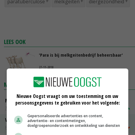
paratuberculose
melkgeiten
diergezondheid
LEES OOK
'Para is bij melkgeitenbedrijf beheersbaar'
27-11-2018
MARKTPRIJZEN
Nieuwe Oogst vraagt om uw toestemming om uw
Magere melkpoeder
persoonsgegevens te gebruiken voor het volgende:
Zuivel NL
€ 269,00
€ 7,00
Gepersonaliseerde advertenties en content,
Vleeskuikens 2001-2600 gr
advertentie- en contentmetingen,
doelgroepenonderzoek en ontwikkeling van diensten
Barneveld
€ 1,09
~
€ 1,11