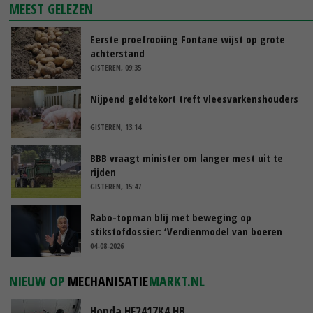
MEEST GELEZEN
Eerste proefrooiing Fontane wijst op grote
achterstand
GISTEREN, 09:35
Nijpend geldtekort treft vleesvarkenshouders
GISTEREN, 13:14
BBB vraagt minister om langer mest uit te
rijden
GISTEREN, 15:47
Rabo-topman blij met beweging op
stikstofdossier: ‘Verdienmodel van boeren
blijft cruciaal’
04-08-2026
NIEUW OP
MECHANISATIE
MARKT.NL
Honda HF2417K4 HB