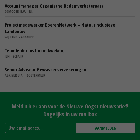
Accountmanager Organische Bodemverbeteraars
COMGOED B.V. - NL
Projectmedewerker BoerenNetwerk – Natuurinclusieve
Landbouw
WIJ.LAND - ABCOUDE
Teamleider instroom kwekerij
IBN - SCHAIJK
Senior Adviseur Gewassenverzekeringen
AGRIVER U.A. - ZOETERMEER
Meld u hier aan voor de Nieuwe Oogst nieuwsbrief!
Dagelijks in uw mailbox
AANMELDEN