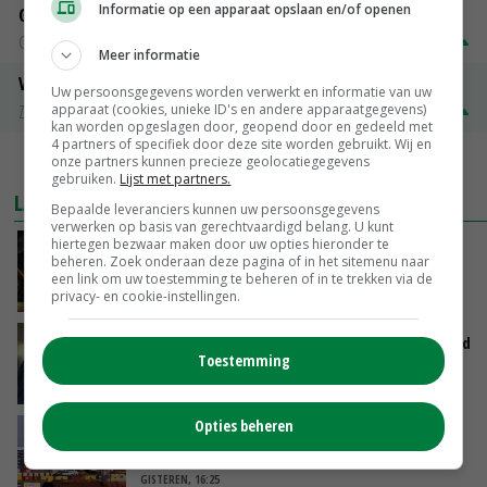
Informatie op een apparaat opslaan en/of openen
Gerst
Groningen
€ 197,00
€ 2,00
Meer informatie
Volle melkpoeder
Uw persoonsgegevens worden verwerkt en informatie van uw
apparaat (cookies, unieke ID's en andere apparaatgegevens)
Zuivel NL
€ 345,00
€ 20,00
kan worden opgeslagen door, geopend door en gedeeld met
4 partners of specifiek door deze site worden gebruikt. Wij en
onze partners kunnen precieze geolocatiegegevens
MEER MARKTPRIJZEN
gebruiken.
Lijst met partners.
LAATSTE NIEUWS
Bepaalde leveranciers kunnen uw persoonsgegevens
verwerken op basis van gerechtvaardigd belang. U kunt
hiertegen bezwaar maken door uw opties hieronder te
Zalmkweker wil ‘standaard neerzetten die als
beheren. Zoek onderaan deze pagina of in het sitemenu naar
voorbeeld kan dienen voor sector’
een link om uw toestemming te beheren of in te trekken via de
VANDAAG, 06:21
privacy- en cookie-instellingen.
Jan Vernooij stopt bij Vee&Logistiek Nederland
Toestemming
VANDAAG, 06:00
Opties beheren
China scherpt importeisen voor pootgoed aan
vanwege zebrachipbacterie
GISTEREN, 16:25