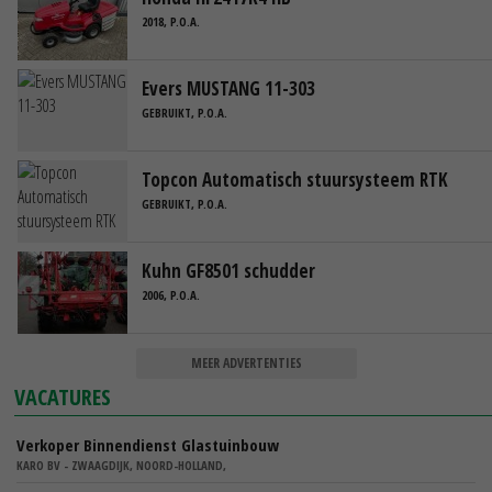
2018, P.O.A.
Evers MUSTANG 11-303
GEBRUIKT, P.O.A.
Topcon Automatisch stuursysteem RTK
GEBRUIKT, P.O.A.
Kuhn GF8501 schudder
2006, P.O.A.
MEER ADVERTENTIES
VACATURES
Verkoper Binnendienst Glastuinbouw
KARO BV - ZWAAGDIJK, NOORD-HOLLAND,