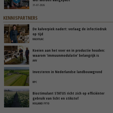
31-07-2026
KENNISPARTNERS
De kalverpiek nadert: verlaag de infectiedruk
op tijd
KALVOLAC
Koeien aan het voer en in productie houden:
waarom ‘immuunmodulatie’ belangrijk is
tijdens de transitieperiode
AHV
Investeren in Nederlandse landbouwgrond
RPC
Biostimulant STATUS richt zich op efficiënter
gebruik van licht en stikstof
HOLLAND FYTO