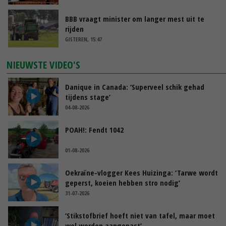
BBB vraagt minister om langer mest uit te
rijden
GISTEREN, 15:47
NIEUWSTE VIDEO'S
Danique in Canada: ‘Superveel schik gehad
tijdens stage’
04-08-2026
POAH!: Fendt 1042
01-08-2026
Oekraïne-vlogger Kees Huizinga: ‘Tarwe wordt
geperst, koeien hebben stro nodig’
31-07-2026
‘Stikstofbrief hoeft niet van tafel, maar moet
wel worden aangepast’