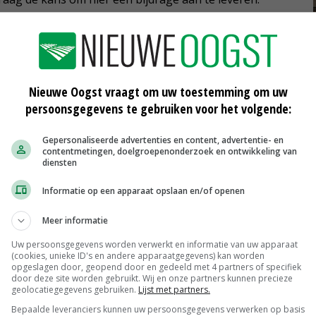
nnen dat de bietenprijs die Cosun kan betalen voor de
 boven de basisprijs van 32,50 euro zal uitkomen. Dit
Nieuwe Oogst vraagt om uw toestemming om uw
uiker Unie.
persoonsgegevens te gebruiken voor het volgende:
ent van de eerdere toewijzing van 95 procent van de
Gepersonaliseerde advertenties en content, advertentie- en
contentmetingen, doelgroepenonderzoek en ontwikkeling van
splicht stijgt dus niet mee met de gestegen toewijzing.
diensten
ingsplicht blijft staan op 80,75 procent van de LLB's.
Informatie op een apparaat opslaan en/of openen
Meer informatie
Uw persoonsgegevens worden verwerkt en informatie van uw apparaat
(cookies, unieke ID's en andere apparaatgegevens) kan worden
opgeslagen door, geopend door en gedeeld met 4 partners of specifiek
door deze site worden gebruikt. Wij en onze partners kunnen precieze
geolocatiegegevens gebruiken.
Lijst met partners.
Bepaalde leveranciers kunnen uw persoonsgegevens verwerken op basis