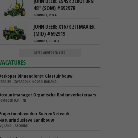
JOHN DEERE Z545R ZEROTURN
48" (SOM) #692978
GEBRUIKT, P.O.A.
JOHN DEERE X167R ZITMAAIER
(MID) #692919
GEBRUIKT, € 5.833
MEER ADVERTENTIES
VACATURES
Verkoper Binnendienst Glastuinbouw
KARO BV - ZWAAGDIJK, NOORD-HOLLAND,
Accountmanager Organische Bodemverbeteraars
COMGOED B.V. - NL
Projectmedewerker BoerenNetwerk –
Natuurinclusieve Landbouw
WIJ.LAND - ABCOUDE