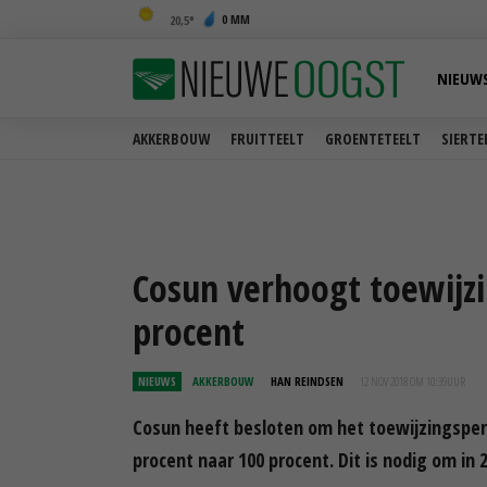
0 MM
20,5
NIEUW
AKKERBOUW
FRUITTEELT
GROENTETEELT
SIERTE
Cosun verhoogt toewijzi
procent
NIEUWS
AKKERBOUW
HAN REINDSEN
12 NOV 2018 OM 10:39
UUR
Cosun heeft besloten om het toewijzingsperc
procent naar 100 procent. Dit is nodig om in