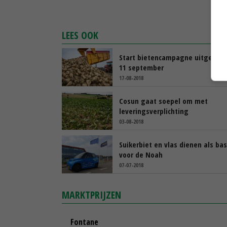
LEES OOK
Start bietencampagne uitgestel
11 september
17-08-2018
Cosun gaat soepel om met
leveringsverplichting
03-08-2018
Suikerbiet en vlas dienen als bas
voor de Noah
07-07-2018
MARKTPRIJZEN
Fontane