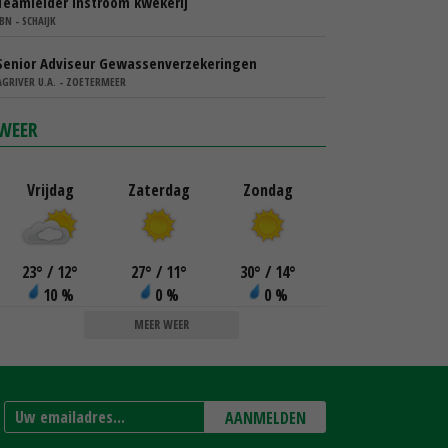
Teamleider instroom kwekerij
IBN - SCHAIJK
Senior Adviseur Gewassenverzekeringen
AGRIVER U.A. - ZOETERMEER
WEER
Vrijdag
Zaterdag
Zondag
23
°
/ 12
°
27
°
/ 11
°
30
°
/ 14
°
10 %
0 %
0 %
MEER WEER
AANMELDEN