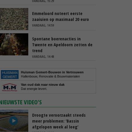
VANDAAG, 15:29
Emmeloord noteert eerste
zaaiuien op maximaal 20 euro
VANDAAG, 14:59
Spontane boerenacties in
Twente en Apeldoorn zetten de
trend
VANDAAG, 14:48
Huisman Gemert-Bouwen in Vertrouwen
Hallenbouw, Renovatie & Bouwmaterialen
Van oud dak naar nieuw dak
Dat energie levert.
NIEUWSTE VIDEO'S
Droogte veroorzaakt steeds
meer problemen: ‘Bassin
afgelopen week al leeg’