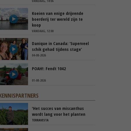
VANDAAG, 14:06
Koeien van enige drijvende
boerderij ter wereld zijn te
koop
VANDAAG, 12:00
Danique in Canada: ‘Superveel
schik gehad tijdens stage’
04-08-2026
POAH!: Fendt 1042
01-08-2026
KENNISPARTNERS
'Het succes van miscanthus
wordt lang voor het planten
beslist'
TERRAVESTA