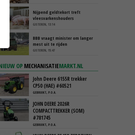
Nijpend geldtekort treft
vleesvarkenshouders
GISTEREN, 13:14
BBB vraagt minister om langer
mest uit te rijden
GISTEREN, 15:47
NIEUW OP
MECHANISATIE
MARKT.NL
John Deere 6155R trekker
CP50 (HAE) #60521
GEBRUIKT, P.O.A.
JOHN DEERE 2026R
COMPACTTREKKER (SOM)
#781745
GEBRUIKT, P.O.A.