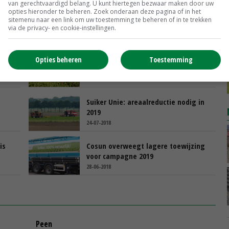
van gerechtvaardigd belang. U kunt hiertegen bezwaar maken door uw
opties hieronder te beheren. Zoek onderaan deze pagina of in het
sitemenu naar een link om uw toestemming te beheren of in te trekken
via de privacy- en cookie-instellingen.
d tot
Cosun gaat soepel om met
Opties beheren
Toestemming
ontheffing leveringsplicht
10-08-2018
Suiker Unie: areaalreductie nodig in
2019
24-07-2018
is
Cosun overweegt lagere toewijzing
voor campagne 2019
28-06-2018
Peen