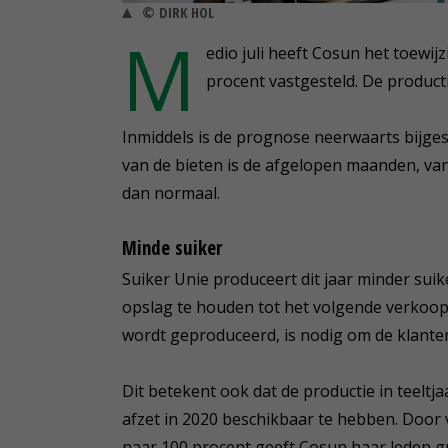
© DIRK HOL
M
edio juli heeft Cosun het toewij
procent vastgesteld. De product
Inmiddels is de prognose neerwaarts bijges
van de bieten is de afgelopen maanden, v
dan normaal.
Minde suiker
Suiker Unie produceert dit jaar minder suik
opslag te houden tot het volgende verkoopse
wordt geproduceerd, is nodig om de klante
Dit betekent ook dat de productie in teeltj
afzet in 2020 beschikbaar te hebben. Door 
naar 100 procent geeft Cosun haar leden gr