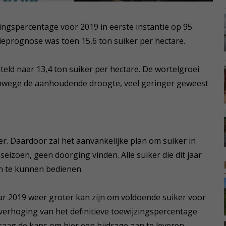
zingspercentage voor 2019 in eerste instantie op 95
ieprognose was toen 15,6 ton suiker per hectare.
teld naar 13,4 ton suiker per hectare. De wortelgroei
anwege de aanhoudende droogte, veel geringer geweest
er. Daardoor zal het aanvankelijke plan om suiker in
izoen, geen doorging vinden. Alle suiker die dit jaar
n te kunnen bedienen.
aar 2019 weer groter kan zijn om voldoende suiker voor
verhoging van het definitieve toewijzingspercentage
aag de kans om hier een bijdrage aan te leveren.