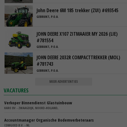
John Deere 6M 185 trekker (ZUI) #693545
GEBRUIKT, P.O.A.
JOHN DEERE X107 ZITMAAIER MY 2026 (LIE)
#781554
GEBRUIKT, P.O.A.
JOHN DEERE 2032R COMPACTTREKKER (MOL)
#781743
GEBRUIKT, P.O.A.
MEER ADVERTENTIES
VACATURES
Verkoper Binnendienst Glastuinbouw
KARO BV - ZWAAGDIJK, NOORD-HOLLAND,
Accountmanager Organische Bodemverbeteraars
COMGOED B.V. - NL