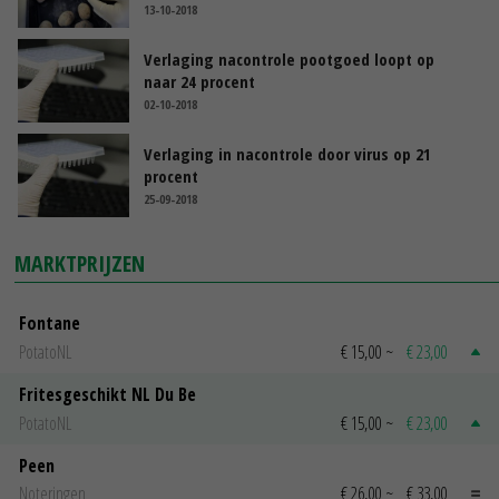
13-10-2018
Verlaging nacontrole pootgoed loopt op
naar 24 procent
02-10-2018
Verlaging in nacontrole door virus op 21
procent
25-09-2018
MARKTPRIJZEN
Fontane
PotatoNL
€ 15,00
~
€ 23,00
Fritesgeschikt NL Du Be
PotatoNL
€ 15,00
~
€ 23,00
Peen
Noteringen
€ 26,00
~
€ 33,00