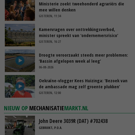
Ministerie zoekt tweehonderd agrariërs die
mee willen denken
GISTEREN, 11:34
Kamervragen over onttrekkingsverbod,
minister spreekt van ‘ondernemersrisico’
GISTEREN, 16:27
Droogte veroorzaakt steeds meer problemen:
‘Bassin afgelopen week al leeg’
06-08-2026
Oekraïne-vlogger Kees Huizinga: ‘Bezoek van
de ambassade mag zelf groente plukken’
GISTEREN, 12:00
NIEUW OP
MECHANISATIE
MARKT.NL
John Deere 3039R (DAT) #702438
GEBRUIKT, P.O.A.