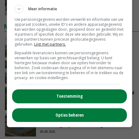
boeren nu erkenning
Meer informatie
VANDAAG, 07:00
Uw persoonsgegevens worden verwerkt en informatie van uw
apparaat (cookies, unieke ID's en andere apparaatgegevens)
NIEUWSTE VIDEO'S
kan worden opgeslagen door, geopend door en gedeeld met
4 partners of specifiek door deze site worden gebruikt. Wij en
POAH!: John Deere 7730
onze partners kunnen precieze geolocatiegegevens
gebruiken.
Lijst met partners.
VANDAAG, 10:00
Bepaalde leveranciers kunnen uw persoonsgegevens
verwerken op basis van gerechtvaardigd belang. U kunt
hiertegen bezwaar maken door uw opties hieronder te
Oekraïne-vlogger Kees Huizinga: ‘Bezoek van
beheren. Zoek onderaan deze pagina of in het sitemenu naar
de ambassade mag zelf groente plukken’
een link om uw toestemming te beheren of in te trekken via de
privacy- en cookie-instellingen.
GISTEREN, 12:00
Limburgse mais van Frijns doet het verrassend
Toestemming
goed
GISTEREN, 10:00
Opties beheren
Droogte veroorzaakt steeds meer problemen:
‘Bassin afgelopen week al leeg’
06-08-2026