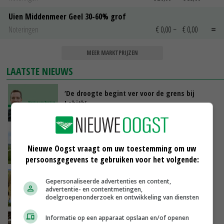
Uien Middenmeer Geel 30-60% grof
Noteringen
€ 0,00
~
€ 0,00
MEER MARKTPRIJZEN
LAATSTE NIEUWS
‘De droogte begint ver voor de grens bij
Lobith’
VANDAAG, 11:00
POAH!: John Deere 7730
Nieuwe Oogst vraagt om uw toestemming om uw
VANDAAG, 10:00
persoonsgegevens te gebruiken voor het volgende:
Geen vee meer op Noord-Hollandse zeedijken
Gepersonaliseerde advertenties en content,
door aanhoudende droogte
advertentie- en contentmetingen,
doelgroepenonderzoek en ontwikkeling van diensten
VANDAAG, 09:48
Informatie op een apparaat opslaan en/of openen
Na jarenlang meten willen Zuid-Hollandse