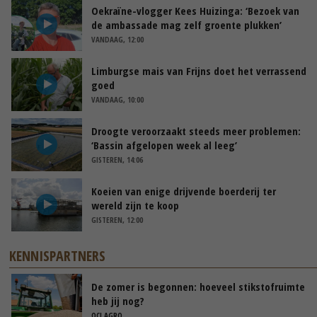
Oekraïne-vlogger Kees Huizinga: ‘Bezoek van
de ambassade mag zelf groente plukken’
VANDAAG, 12:00
Limburgse mais van Frijns doet het verrassend
goed
VANDAAG, 10:00
Droogte veroorzaakt steeds meer problemen:
‘Bassin afgelopen week al leeg’
GISTEREN, 14:06
Koeien van enige drijvende boerderij ter
wereld zijn te koop
GISTEREN, 12:00
KENNISPARTNERS
De zomer is begonnen: hoeveel stikstofruimte
heb jij nog?
OCI AGRO