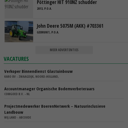
Pöttinger HIT 910NZ schudder
2013, P.O.A.
John Deere 5075M (AKK) #703361
GEBRUIKT, P.O.A.
MEER ADVERTENTIES
VACATURES
Verkoper Binnendienst Glastuinbouw
KARO BV - ZWAAGDIJK, NOORD-HOLLAND,
Accountmanager Organische Bodemverbeteraars
COMGOED B.V. - NL
Projectmedewerker BoerenNetwerk – Natuurinclusieve
Landbouw
WIJ.LAND - ABCOUDE