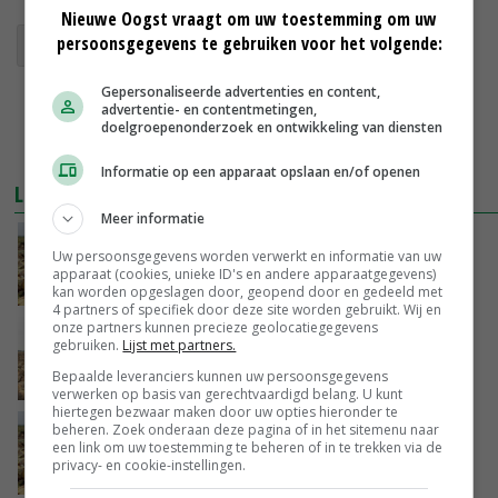
Nieuwe Oogst vraagt om uw toestemming om uw
persoonsgegevens te gebruiken voor het volgende:
oogstramingscijfers cbs
uien
Gepersonaliseerde advertenties en content,
advertentie- en contentmetingen,
doelgroepenonderzoek en ontwikkeling van diensten
Informatie op een apparaat opslaan en/of openen
LEES OOK
Meer informatie
Uiensector twijfelt over nut en noodzaak
Uw persoonsgegevens worden verwerkt en informatie van uw
oogstraming
apparaat (cookies, unieke ID's en andere apparaatgegevens)
27-03-2018
kan worden opgeslagen door, geopend door en gedeeld met
4 partners of specifiek door deze site worden gebruikt. Wij en
onze partners kunnen precieze geolocatiegegevens
Enquête: is de oogstraming nuttig of
gebruiken.
Lijst met partners.
overbodig?
Bepaalde leveranciers kunnen uw persoonsgegevens
20-03-2018
verwerken op basis van gerechtvaardigd belang. U kunt
hiertegen bezwaar maken door uw opties hieronder te
beheren. Zoek onderaan deze pagina of in het sitemenu naar
CDA bijt zich vast in oogstramingscijfers
een link om uw toestemming te beheren of in te trekken via de
privacy- en cookie-instellingen.
19-03-2018