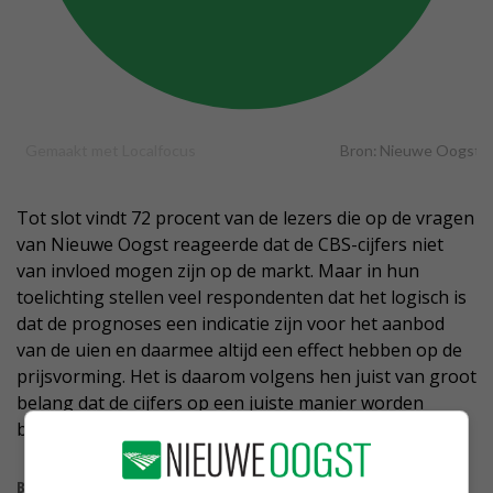
Tot slot vindt 72 procent van de lezers die op de vragen
van Nieuwe Oogst reageerde dat de CBS-cijfers niet
van invloed mogen zijn op de markt. Maar in hun
toelichting stellen veel respondenten dat het logisch is
dat de prognoses een indicatie zijn voor het aanbod
van de uien en daarmee altijd een effect hebben op de
prijsvorming. Het is daarom volgens hen juist van groot
belang dat de cijfers op een juiste manier worden
bepaald en geïnterpreteerd.
Bekijk meer over: