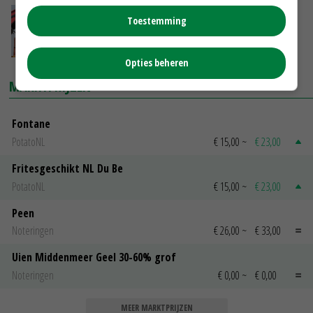
Kabinet houdt vast aan oogstraming uien
Toestemming
13-03-2018
Opties beheren
MARKTPRIJZEN
Fontane
PotatoNL
€ 15,00
~
€ 23,00
Fritesgeschikt NL Du Be
PotatoNL
€ 15,00
~
€ 23,00
Peen
Noteringen
€ 26,00
~
€ 33,00
Uien Middenmeer Geel 30-60% grof
Noteringen
€ 0,00
~
€ 0,00
MEER MARKTPRIJZEN