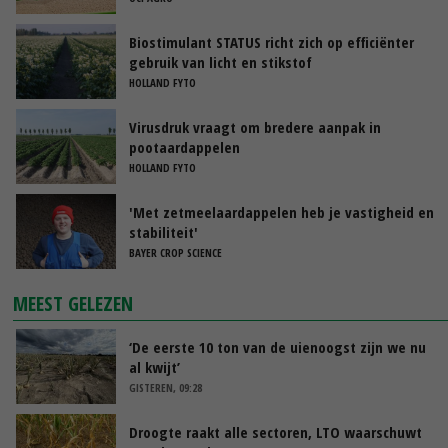
Biostimulant STATUS richt zich op efficiënter
gebruik van licht en stikstof
HOLLAND FYTO
Virusdruk vraagt om bredere aanpak in
pootaardappelen
HOLLAND FYTO
'Met zetmeelaardappelen heb je vastigheid en
stabiliteit'
BAYER CROP SCIENCE
MEEST GELEZEN
‘De eerste 10 ton van de uienoogst zijn we nu
al kwijt’
GISTEREN, 09:28
Droogte raakt alle sectoren, LTO waarschuwt