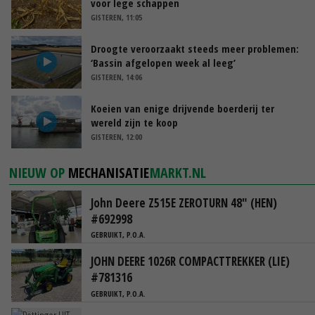
voor lege schappen
GISTEREN, 11:05
Droogte veroorzaakt steeds meer problemen:
‘Bassin afgelopen week al leeg’
GISTEREN, 14:06
Koeien van enige drijvende boerderij ter
wereld zijn te koop
GISTEREN, 12:00
NIEUW OP
MECHANISATIE
MARKT.NL
John Deere Z515E ZEROTURN 48" (HEN)
#692998
GEBRUIKT, P.O.A.
JOHN DEERE 1026R COMPACTTREKKER (LIE)
#781316
GEBRUIKT, P.O.A.