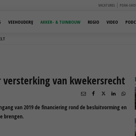
VACATURES
POAH-SHO
S
VEEHOUDERIJ
AKKER- & TUINBOUW
REGIO
VIDEO
PODC
ELT
or versterking van kwekersrecht
ngang van 2019 de financiering rond de besluitvorming en
de brengen.