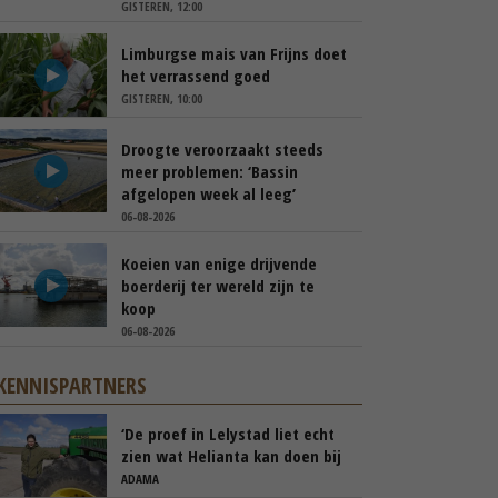
GISTEREN, 12:00
Limburgse mais van Frijns doet
het verrassend goed
GISTEREN, 10:00
Droogte veroorzaakt steeds
meer problemen: ‘Bassin
afgelopen week al leeg’
06-08-2026
Koeien van enige drijvende
boerderij ter wereld zijn te
koop
06-08-2026
KENNISPARTNERS
‘De proef in Lelystad liet echt
zien wat Helianta kan doen bij
phytophthora’
ADAMA