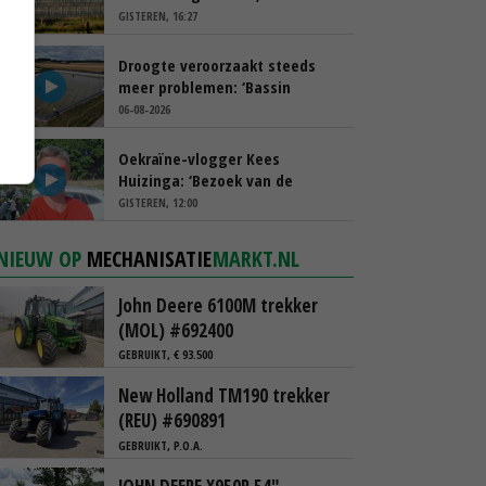
spreekt van ‘ondernemersrisico’
GISTEREN, 16:27
Droogte veroorzaakt steeds
meer problemen: ‘Bassin
afgelopen week al leeg’
06-08-2026
Oekraïne-vlogger Kees
Huizinga: ‘Bezoek van de
ambassade mag zelf groente
GISTEREN, 12:00
plukken’
NIEUW OP
MECHANISATIE
MARKT.NL
John Deere 6100M trekker
(MOL) #692400
GEBRUIKT, € 93.500
New Holland TM190 trekker
(REU) #690891
GEBRUIKT, P.O.A.