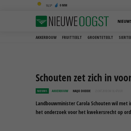
0 MM
10,5
NIEUW
AKKERBOUW
FRUITTEELT
GROENTETEELT
SIERTE
Schouten zet zich in vo
NIEUWS
AKKERBOUW
HAIJO DODDE
23 OKT 2018 OM 16:47
UUR
Landbouwminister Carola Schouten wil met i
het onderzoek voor het kwekersrecht op or