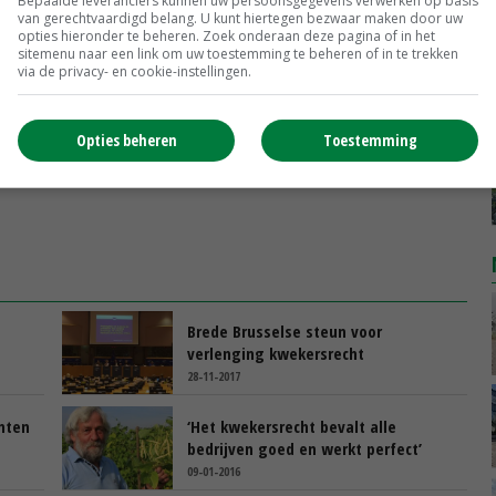
Bepaalde leveranciers kunnen uw persoonsgegevens verwerken op basis
van gerechtvaardigd belang. U kunt hiertegen bezwaar maken door uw
opties hieronder te beheren. Zoek onderaan deze pagina of in het
sitemenu naar een link om uw toestemming te beheren of in te trekken
via de privacy- en cookie-instellingen.
Opties beheren
Toestemming
Brede Brusselse steun voor
verlenging kwekersrecht
28-11-2017
nten
‘Het kwekersrecht bevalt alle
bedrijven goed en werkt perfect’
09-01-2016