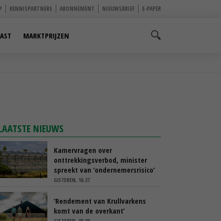
P
KENNISPARTNERS
ABONNEMENT
NIEUWSBRIEF
E-PAPER
AST
MARKTPRIJZEN
LAATSTE NIEUWS
Kamervragen over
onttrekkingsverbod, minister
spreekt van ‘ondernemersrisico’
GISTEREN, 16:27
‘Rendement van Krullvarkens
komt van de overkant’
GISTEREN, 15:30