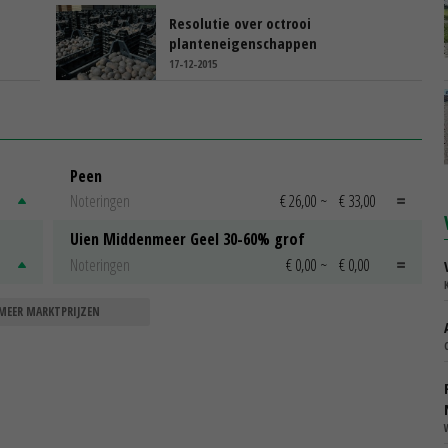
Resolutie over octrooi
planteneigenschappen
17-12-2015
Peen
Noteringen
€ 26,00
~
€ 33,00
Uien Middenmeer Geel 30-60% grof
Noteringen
€ 0,00
~
€ 0,00
MEER MARKTPRIJZEN