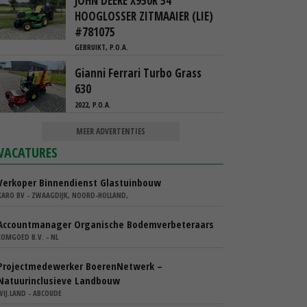
JOHN DEERE X950R 54"
HOOGLOSSER ZITMAAIER (LIE)
#781075
GEBRUIKT, P.O.A.
Gianni Ferrari Turbo Grass
630
2022, P.O.A.
MEER ADVERTENTIES
VACATURES
Verkoper Binnendienst Glastuinbouw
KARO BV - ZWAAGDIJK, NOORD-HOLLAND,
Accountmanager Organische Bodemverbeteraars
COMGOED B.V. - NL
Projectmedewerker BoerenNetwerk –
Natuurinclusieve Landbouw
WIJ.LAND - ABCOUDE