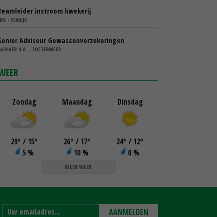
Teamleider instroom kwekerij
IBN - SCHAIJK
Senior Adviseur Gewassenverzekeringen
AGRIVER U.A. - ZOETERMEER
WEER
Zondag
Maandag
Dinsdag
29
°
/ 15
°
26
°
/ 17
°
24
°
/ 12
°
5 %
10 %
0 %
MEER WEER
AANMELDEN