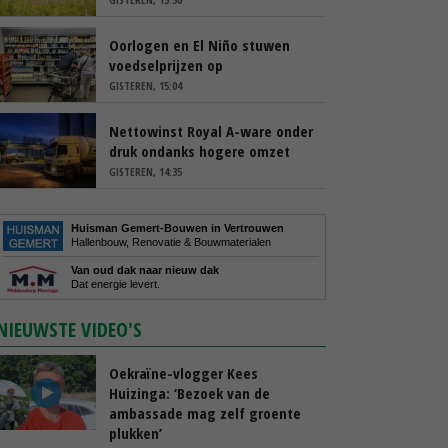
Oorlogen en El Niño stuwen
voedselprijzen op
GISTEREN, 15:04
Nettowinst Royal A-ware onder
druk ondanks hogere omzet
GISTEREN, 14:35
Huisman Gemert-Bouwen in Vertrouwen
Hallenbouw, Renovatie & Bouwmaterialen
Van oud dak naar nieuw dak
Dat energie levert.
NIEUWSTE VIDEO'S
Oekraïne-vlogger Kees
Huizinga: ‘Bezoek van de
ambassade mag zelf groente
plukken’