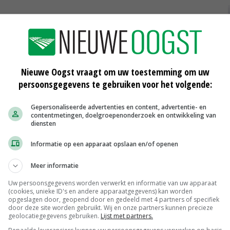
 betrokken bij de besluitvorming over kwekersrecht.
bijbehorende onderzoek. De financiering van deze
t via tarieven die bij aanvragers in rekening worden
Nieuwe Oogst vraagt om uw toestemming om uw
persoonsgegevens te gebruiken voor het volgende:
Gepersonaliseerde advertenties en content, advertentie- en
ng van de additionele taken betreffende het
contentmetingen, doelgroepenonderzoek en ontwikkeling van
diensten
hier onder meer om het uitgeven van rassenlijsten, het
onderzoek en beleidsondersteuning, Ook wordt
Informatie op een apparaat opslaan en/of openen
 van nieuwe toetsmethodieken die aansluiten op nieuwe
Meer informatie
Uw persoonsgegevens worden verwerkt en informatie van uw apparaat
(cookies, unieke ID's en andere apparaatgegevens) kan worden
taken is de afgelopen jaren onder druk komen te staan,
opgeslagen door, geopend door en gedeeld met 4 partners of specifiek
door deze site worden gebruikt. Wij en onze partners kunnen precieze
eze taken wil zij de financiën met ingang van 2019 weer
geolocatiegegevens gebruiken.
Lijst met partners.
amerbrief.