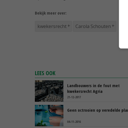
Bekijk meer over:
kwekersrecht
Carola Schouten
LEES OOK
Landbouwers in de fout met
kwekersrecht Agria
21-12-2017
Geen octrooien op veredelde pla
04-11-2016