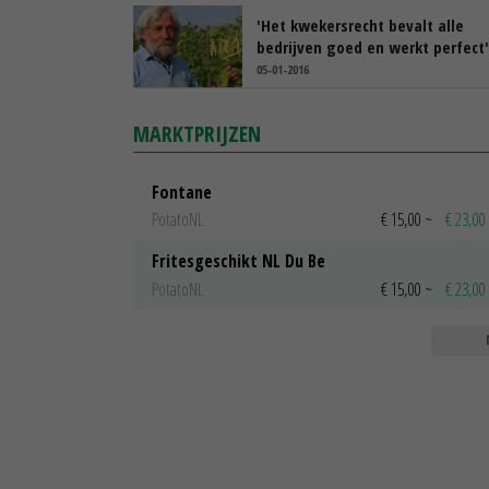
'Het kwekersrecht bevalt alle
bedrijven goed en werkt perfect'
05-01-2016
MARKTPRIJZEN
Fontane
PotatoNL
€ 15,00
~
€ 23,00
Fritesgeschikt NL Du Be
PotatoNL
€ 15,00
~
€ 23,00