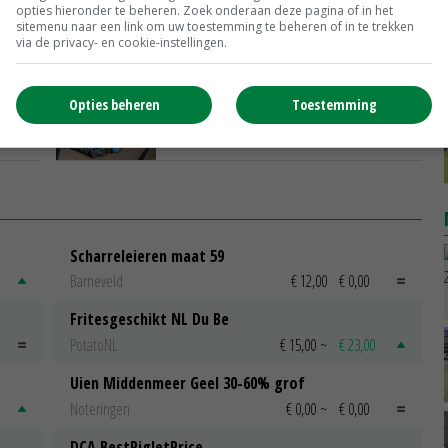
opties hieronder te beheren. Zoek onderaan deze pagina of in het
Plaatsspecifiek bekalken levert
sitemenu naar een link om uw toestemming te beheren of in te trekken
Drentse boer voordeel op
via de privacy- en cookie-instellingen.
22-02-2017
Drenthe steekt geld in jonge boeren
Opties beheren
Toestemming
01-12-2016
Scharreleieren maat 59
Barneveld
€ 12,00
€ 0,00
Fritesgeschikt NL Du Be
PotatoNL
€ 15,00
~
€ 23,00
Uien Middenmeer Geel 30-60% grof
Noteringen
€ 0,00
~
€ 0,00
DCA BestPigletPrice