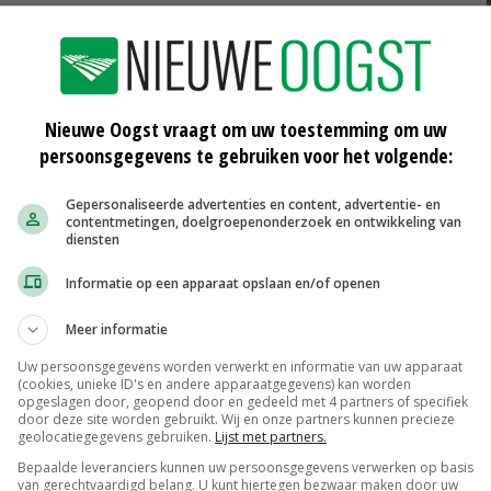
og regelmatig te vinden op het agrarisch bedrijf in
s runt.
Nieuwe Oogst vraagt om uw toestemming om uw
persoonsgegevens te gebruiken voor het volgende:
Gepersonaliseerde advertenties en content, advertentie- en
contentmetingen, doelgroepenonderzoek en ontwikkeling van
diensten
Informatie op een apparaat opslaan en/of openen
Meer informatie
Uw persoonsgegevens worden verwerkt en informatie van uw apparaat
(cookies, unieke ID's en andere apparaatgegevens) kan worden
opgeslagen door, geopend door en gedeeld met 4 partners of specifiek
Drenthe steekt 5 miljoen euro in
door deze site worden gebruikt. Wij en onze partners kunnen precieze
landbouw
geolocatiegegevens gebruiken.
Lijst met partners.
04-05-2017
Bepaalde leveranciers kunnen uw persoonsgegevens verwerken op basis
van gerechtvaardigd belang. U kunt hiertegen bezwaar maken door uw