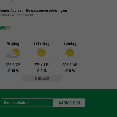
Senior Adviseur Gewassenverzekeringen
AGRIVER U.A. - ZOETERMEER
WEER
Vrijdag
Zaterdag
Zondag
23
°
/ 12
°
27
°
/ 11
°
30
°
/ 14
°
10 %
0 %
0 %
MEER WEER
AANMELDEN