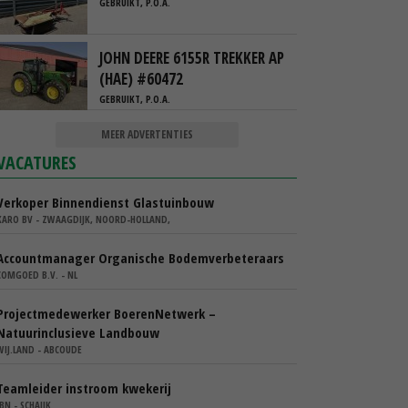
GEBRUIKT, P.O.A.
JOHN DEERE 6155R TREKKER AP
(HAE) #60472
GEBRUIKT, P.O.A.
MEER ADVERTENTIES
VACATURES
Verkoper Binnendienst Glastuinbouw
KARO BV - ZWAAGDIJK, NOORD-HOLLAND,
Accountmanager Organische Bodemverbeteraars
COMGOED B.V. - NL
Projectmedewerker BoerenNetwerk –
Natuurinclusieve Landbouw
WIJ.LAND - ABCOUDE
Teamleider instroom kwekerij
IBN - SCHAIJK