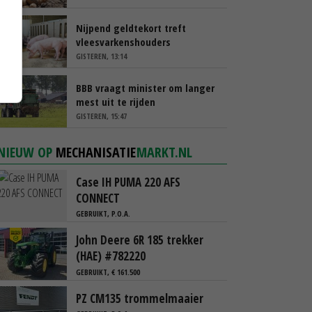
Nijpend geldtekort treft
vleesvarkenshouders
GISTEREN, 13:14
BBB vraagt minister om langer
mest uit te rijden
GISTEREN, 15:47
NIEUW OP
MECHANISATIE
MARKT.NL
Case IH PUMA 220 AFS
CONNECT
GEBRUIKT, P.O.A.
John Deere 6R 185 trekker
(HAE) #782220
GEBRUIKT, € 161.500
PZ CM135 trommelmaaier