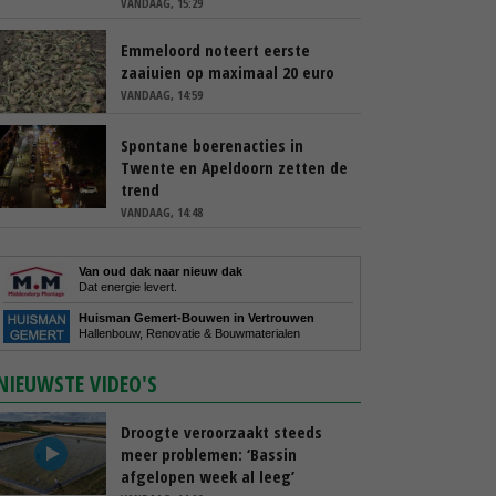
VANDAAG, 15:29
Emmeloord noteert eerste
zaaiuien op maximaal 20 euro
VANDAAG, 14:59
Spontane boerenacties in
Twente en Apeldoorn zetten de
trend
VANDAAG, 14:48
Van oud dak naar nieuw dak
Dat energie levert.
Huisman Gemert-Bouwen in Vertrouwen
Hallenbouw, Renovatie & Bouwmaterialen
NIEUWSTE VIDEO'S
Droogte veroorzaakt steeds
meer problemen: ‘Bassin
afgelopen week al leeg’