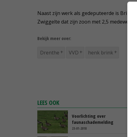
Naast zijn werk als gedeputeerde is Brink n
Zwiggelte dat zijn zoon met 2,5 medewerker
Bekijk meer over:
Drenthe
VVD
henk brink
LEES OOK
Voorlichting over
faunaschademelding
23-01-2018