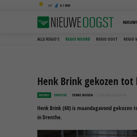
0,1 MM
19
NIEUW
ALLE REGIO'S
REGIO NOORD
REGIO OOST
REGIO 
Henk Brink gekozen tot 
NIEUWS
DRENTHE
TIENKE WOUDA
23 OKT 2018 OM 08:25
UUR
Henk Brink (60) is maandagavond gekozen tot
in Drenthe.