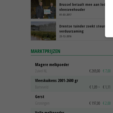
Brussel betaalt mee aan lodges
vleesveehouder
01-03-2017
Drentse tuinder zoekt steun bij
verduurzaming
23-12-2016
MARKTPRIJZEN
Magere melkpoeder
Zuivel NL
€ 269,00
€ 7,00
Vleeskuikens 2001-2600 gr
Barneveld
€ 1,09
~
€ 1,11
Gerst
Groningen
€ 197,00
€ 2,00
Volle melkpoeder