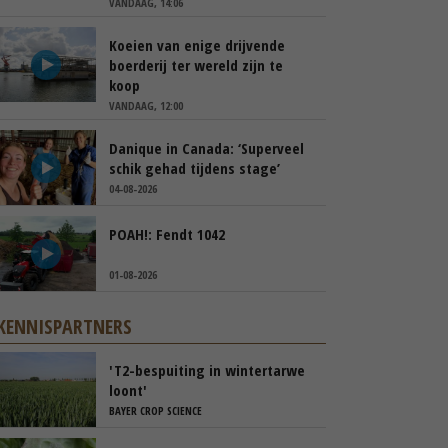
VANDAAG, 14:06
Koeien van enige drijvende
boerderij ter wereld zijn te
koop
VANDAAG, 12:00
Danique in Canada: ‘Superveel
schik gehad tijdens stage’
04-08-2026
POAH!: Fendt 1042
01-08-2026
KENNISPARTNERS
'T2-bespuiting in wintertarwe
loont'
BAYER CROP SCIENCE