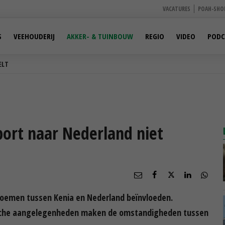
VACATURES
POAH-SHO
S
VEEHOUDERIJ
AKKER- & TUINBOUW
REGIO
VIDEO
PODC
ELT
ort naar Nederland niet
 bloemen tussen Kenia en Nederland beïnvloeden.
ische aangelegenheden maken de omstandigheden tussen