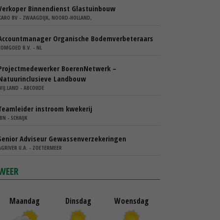
Verkoper Binnendienst Glastuinbouw
KARO BV - ZWAAGDIJK, NOORD-HOLLAND,
Accountmanager Organische Bodemverbeteraars
COMGOED B.V. - NL
Projectmedewerker BoerenNetwerk –
Natuurinclusieve Landbouw
WIJ.LAND - ABCOUDE
Teamleider instroom kwekerij
IBN - SCHAIJK
Senior Adviseur Gewassenverzekeringen
AGRIVER U.A. - ZOETERMEER
WEER
Maandag
Dinsdag
Woensdag