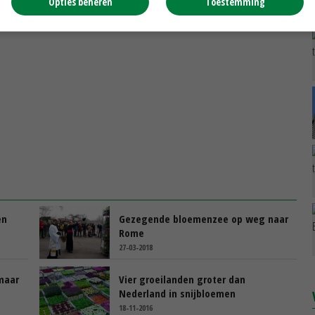
ersterken.
Opties beheren
Toestemming
en
Gezegende bloemenzee op weg naar
Rome
27-03-2018
maar
Vier groeilanden groter dan
Nederland in snijbloemen
18-11-2016