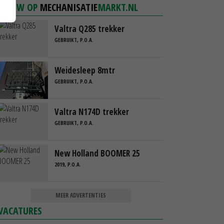
NIEUW OP
MECHANISATIE
MARKT.NL
Valtra Q285 trekker
GEBRUIKT, P.O.A.
Weidesleep 8mtr
GEBRUIKT, P.O.A.
Valtra N174D trekker
GEBRUIKT, P.O.A.
New Holland BOOMER 25
2019, P.O.A.
MEER ADVERTENTIES
VACATURES