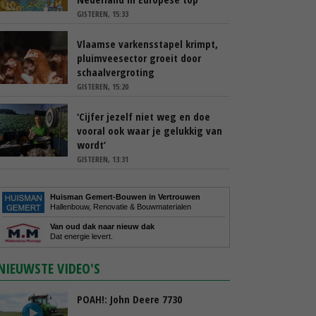
GISTEREN, 15:33
Vlaamse varkensstapel krimpt,
pluimveesector groeit door
schaalvergroting
GISTEREN, 15:20
‘Cijfer jezelf niet weg en doe
vooral ook waar je gelukkig van
wordt’
GISTEREN, 13:31
Huisman Gemert-Bouwen in Vertrouwen
Hallenbouw, Renovatie & Bouwmaterialen
Van oud dak naar nieuw dak
Dat energie levert.
NIEUWSTE VIDEO'S
POAH!: John Deere 7730