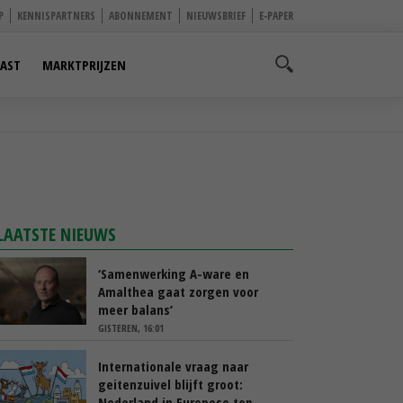
P
KENNISPARTNERS
ABONNEMENT
NIEUWSBRIEF
E-PAPER
AST
MARKTPRIJZEN
LAATSTE NIEUWS
‘Samenwerking A-ware en
Amalthea gaat zorgen voor
meer balans’
GISTEREN, 16:01
Internationale vraag naar
geitenzuivel blijft groot:
Nederland in Europese top