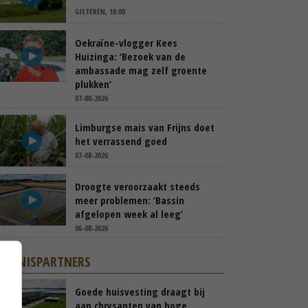
GISTEREN, 10:00
Oekraïne-vlogger Kees
Huizinga: ‘Bezoek van de
ambassade mag zelf groente
plukken’
07-08-2026
Limburgse mais van Frijns doet
het verrassend goed
07-08-2026
Droogte veroorzaakt steeds
meer problemen: ‘Bassin
afgelopen week al leeg’
06-08-2026
KENNISPARTNERS
Goede huisvesting draagt bij
aan chrysanten van hoge