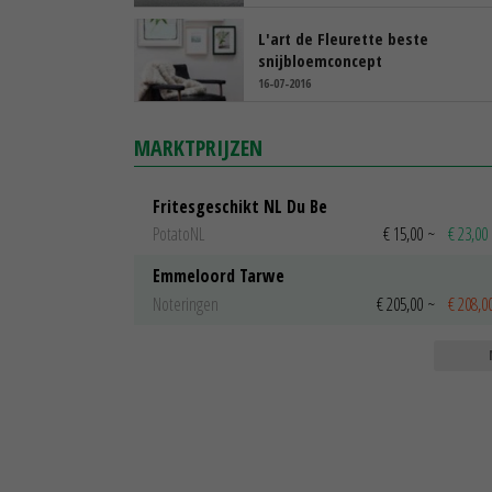
L'art de Fleurette beste
snijbloemconcept
16-07-2016
MARKTPRIJZEN
Fritesgeschikt NL Du Be
PotatoNL
€ 15,00
~
€ 23,00
Emmeloord Tarwe
Noteringen
€ 205,00
~
€ 208,0