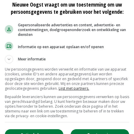
ingen die van invloed zijn op het bezoek van Kenia aan
Nieuwe Oogst vraagt om uw toestemming om uw
persoonsgegevens te gebruiken voor het volgende:
 voor Keniaanse en Zuid-Amerikaanse bloemen gericht
Gepersonaliseerde advertenties en content, advertentie- en
contentmetingen, doelgroepenonderzoek en ontwikkeling van
ctie is de stroom binnenkomende bloemen de afgelopen
diensten
teit van de luchthaven Schiphol is echter duur.
Informatie op een apparaat opslaan en/of openen
Meer informatie
n telers en vrachtvervoerders naar alternatieven.
Uw persoonsgegevens worden verwerkt en informatie van uw apparaat
(cookies, unieke ID's en andere apparaatgegevens) kan worden
s overwegen in toenemende mate andere faciliteiten,
opgeslagen door, geopend door en gedeeld met 4 partners of specifiek
door deze site worden gebruikt. Wij en onze partners kunnen precieze
ige ontwikkelingen te analyseren, worden vijf soorten
geolocatiegegevens gebruiken.
Lijst met partners.
 Amsterdam in het rapport beschreven.
Bepaalde leveranciers kunnen uw persoonsgegevens verwerken op basis
van gerechtvaardigd belang. U kunt hiertegen bezwaar maken door uw
opties hieronder te beheren. Zoek onderaan deze pagina of in het
en, is één van de belangrijkste aanbevelingen. De
sitemenu naar een link om uw toestemming te beheren of in te trekken
via de privacy- en cookie-instellingen.
blemen kunnen analyseren en aanpakken. Deze
 actuele kwesties en de positie van Nederland met