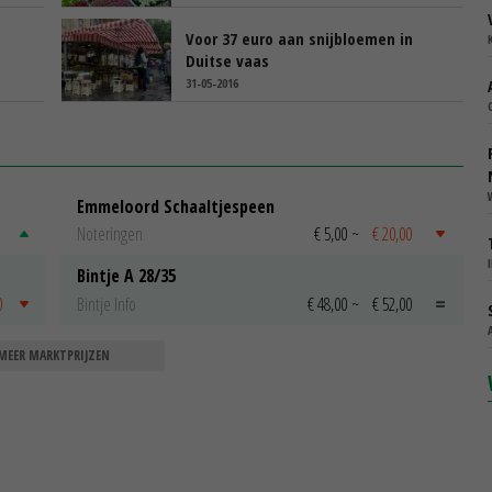
Voor 37 euro aan snijbloemen in
Duitse vaas
31-05-2016
Emmeloord Schaaltjespeen
Noteringen
€ 5,00
~
€ 20,00
Bintje A 28/35
0
Bintje Info
€ 48,00
~
€ 52,00
MEER MARKTPRIJZEN