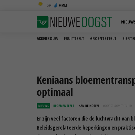
0 MM
27
NIEUW
AKKERBOUW
FRUITTEELT
GROENTETEELT
SIERTE
Keniaans bloementransp
optimaal
NIEUWS
BLOEMENTEELT
HAN REINDSEN
05 OKT 2018 OM 09:13
UUR
Er zijn veel factoren die de luchtvracht van
Beleidsgerelateerde beperkingen en prakt