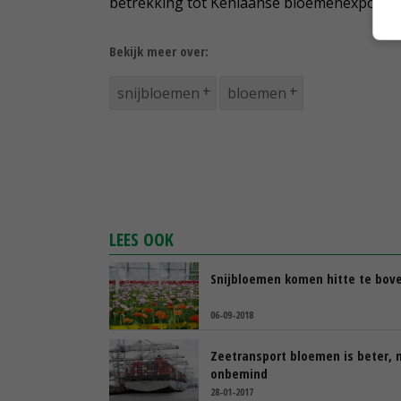
betrekking tot Keniaanse bloemenexport v
Bekijk meer over:
snijbloemen
bloemen
LEES OOK
Snijbloemen komen hitte te bov
06-09-2018
Zeetransport bloemen is beter, 
onbemind
28-01-2017