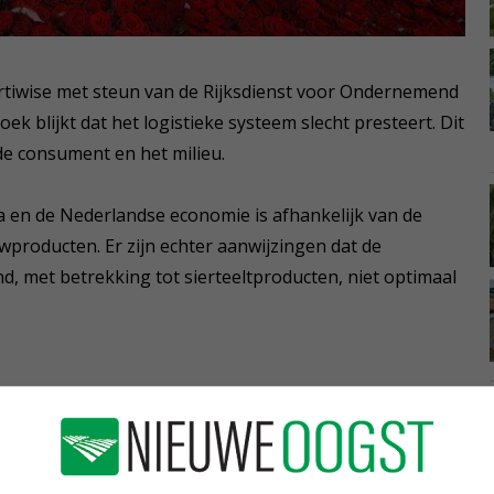
ortiwise met steun van de Rijksdienst voor Ondernemend
ek blijkt dat het logistieke systeem slecht presteert. Dit
de consument en het milieu.
 en de Nederlandse economie is afhankelijk van de
roducten. Er zijn echter aanwijzingen dat de
d, met betrekking tot sierteeltproducten, niet optimaal
was om de markt inzichten te geven in de huidige
ederland worden getransporteerd. Vooral na een
ri 2018 werd geconcludeerd dat er behoefte is aan