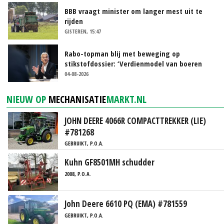
BBB vraagt minister om langer mest uit te
rijden
GISTEREN, 15:47
Rabo-topman blij met beweging op
stikstofdossier: ‘Verdienmodel van boeren
blijft cruciaal’
04-08-2026
NIEUW OP
MECHANISATIE
MARKT.NL
JOHN DEERE 4066R COMPACTTREKKER (LIE)
#781268
GEBRUIKT, P.O.A.
Kuhn GF8501MH schudder
2008, P.O.A.
John Deere 6610 PQ (EMA) #781559
GEBRUIKT, P.O.A.