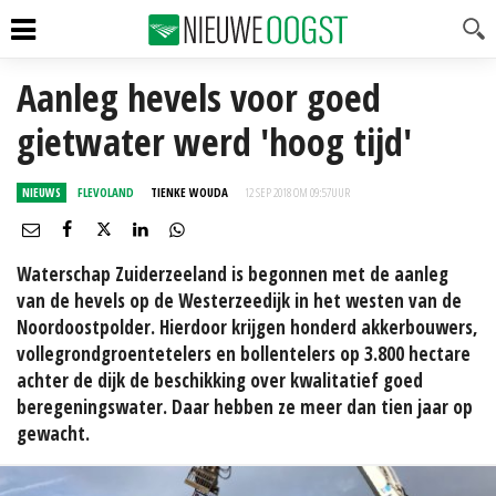
Aanleg hevels voor goed
gietwater werd 'hoog tijd'
NIEUWS
FLEVOLAND
TIENKE WOUDA
12 SEP 2018 OM 09:57
UUR
Waterschap Zuiderzeeland is begonnen met de aanleg
van de hevels op de Westerzeedijk in het westen van de
Noordoostpolder. Hierdoor krijgen honderd akkerbouwers,
vollegrondgroentetelers en bollentelers op 3.800 hectare
achter de dijk de beschikking over kwalitatief goed
beregeningswater. Daar hebben ze meer dan tien jaar op
gewacht.