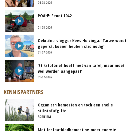
04-08-2026
POAH!: Fendt 1042
01-08-2026
Oekraïne-vlogger Kees Huizinga: ‘Tarwe wordt
geperst, koeien hebben stro nodig’
31-07-2026
‘Stikstofbrief hoeft niet van tafel, maar moet
wel worden aangepast’
31-07-2026
KENNISPARTNERS
Organisch bemesten en toch een snelle
stikstofafgifte
AGRIFIRM
Met fosfaatbladbemesting meer energie,