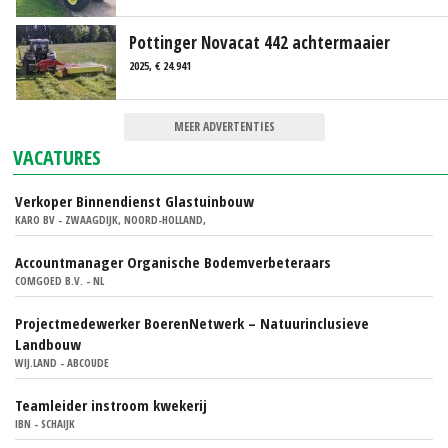
Pottinger Novacat 442 achtermaaier
2025, € 24.941
MEER ADVERTENTIES
VACATURES
Verkoper Binnendienst Glastuinbouw
KARO BV - ZWAAGDIJK, NOORD-HOLLAND,
Accountmanager Organische Bodemverbeteraars
COMGOED B.V. - NL
Projectmedewerker BoerenNetwerk – Natuurinclusieve
Landbouw
WIJ.LAND - ABCOUDE
Teamleider instroom kwekerij
IBN - SCHAIJK