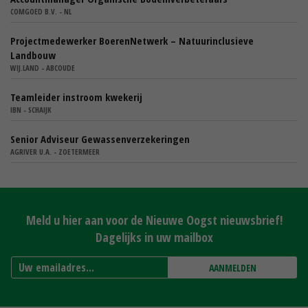
COMGOED B.V. - NL
Projectmedewerker BoerenNetwerk – Natuurinclusieve
Landbouw
WIJ.LAND - ABCOUDE
Teamleider instroom kwekerij
IBN - SCHAIJK
Senior Adviseur Gewassenverzekeringen
AGRIVER U.A. - ZOETERMEER
Meld u hier aan voor de Nieuwe Oogst nieuwsbrief!
Dagelijks in uw mailbox
AANMELDEN