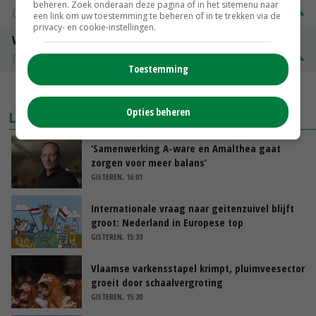
beheren. Zoek onderaan deze pagina of in het sitemenu naar
Groningen
€ 197,00
€ 2,00
een link om uw toestemming te beheren of in te trekken via de
privacy- en cookie-instellingen.
Volle melkpoeder
Zuivel NL
€ 345,00
€ 20,00
Toestemming
MEER MARKTPRIJZEN
Opties beheren
LAATSTE NIEUWS
‘Samenwerking A-ware en Amalthea gaat
zorgen voor meer balans’
GISTEREN, 16:01
Internationale vraag naar geitenzuivel blijft
groot: Nederland in Europese top
GISTEREN, 15:33
Vlaamse varkensstapel krimpt, pluimveesector
groeit door schaalvergroting
GISTEREN, 15:20