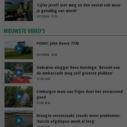
‘Cijfer jezelf niet weg en doe vooral ook waar
je gelukkig van wordt’
GISTEREN, 13:31
NIEUWSTE VIDEO'S
POAH!: John Deere 7730
GISTEREN, 10:00
Oekraïne-vlogger Kees Huizinga: ‘Bezoek van
de ambassade mag zelf groente plukken’
07-08-2026
Limburgse mais van Frijns doet het verrassend
goed
07-08-2026
Droogte veroorzaakt steeds meer problemen:
‘Bassin afgelopen week al leeg’
06-08-2026