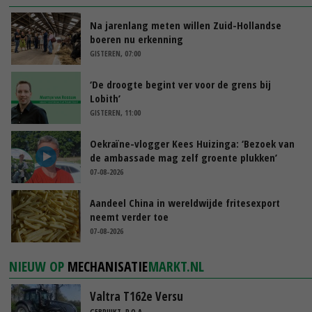
Na jarenlang meten willen Zuid-Hollandse
boeren nu erkenning
GISTEREN, 07:00
‘De droogte begint ver voor de grens bij
Lobith’
GISTEREN, 11:00
Oekraïne-vlogger Kees Huizinga: ‘Bezoek van
de ambassade mag zelf groente plukken’
07-08-2026
Aandeel China in wereldwijde fritesexport
neemt verder toe
07-08-2026
NIEUW OP
MECHANISATIE
MARKT.NL
Valtra T162e Versu
GEBRUIKT, P.O.A.