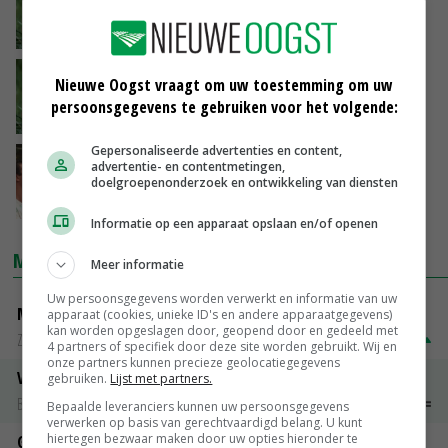
grutto
31-07-2018
'We zien mooie successen door de aanleg
Nieuwe Oogst vraagt om uw toestemming om uw
van plasdras'
persoonsgegevens te gebruiken voor het volgende:
23-07-2018
Gepersonaliseerde advertenties en content,
Kramer: stop met verketteren in Friesland
advertentie- en contentmetingen,
doelgroepenonderzoek en ontwikkeling van diensten
20-07-2018
Informatie op een apparaat opslaan en/of openen
MARKTPRIJZEN
Meer informatie
Uw persoonsgegevens worden verwerkt en informatie van uw
Magere melkpoeder
apparaat (cookies, unieke ID's en andere apparaatgegevens)
kan worden opgeslagen door, geopend door en gedeeld met
Zuivel NL
€ 269,00
€ 7,00
4 partners of specifiek door deze site worden gebruikt. Wij en
onze partners kunnen precieze geolocatiegegevens
Vleeskuikens 2001-2600 gr
gebruiken.
Lijst met partners.
Barneveld
€ 1,09
~
€ 1,11
Bepaalde leveranciers kunnen uw persoonsgegevens
verwerken op basis van gerechtvaardigd belang. U kunt
hiertegen bezwaar maken door uw opties hieronder te
Gerst