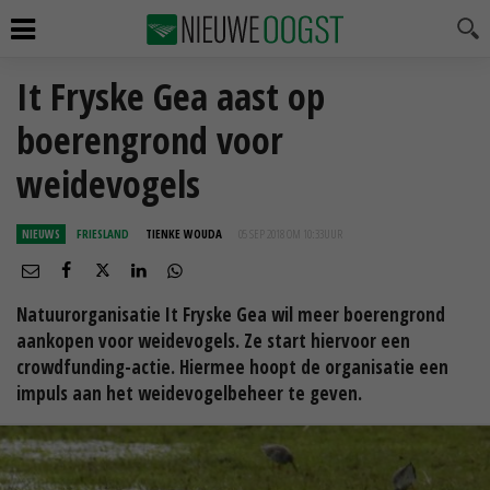
It Fryske Gea aast op
boerengrond voor
weidevogels
NIEUWS
FRIESLAND
TIENKE WOUDA
05 SEP 2018 OM 10:33
UUR
Natuurorganisatie It Fryske Gea wil meer boerengrond
aankopen voor weidevogels. Ze start hiervoor een
crowdfunding-actie. Hiermee hoopt de organisatie een
impuls aan het weidevogelbeheer te geven.