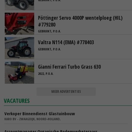
Pöttinger Servo 4000P wentelploeg (HIL)
#779280
GEBRUIKT, P.O.A.
Valtra N114 (EMA) #778403
GEBRUIKT, P.O.A.
Gianni Ferrari Turbo Grass 630
2022, P.O.A.
MEER ADVERTENTIES
VACATURES
Verkoper Binnendienst Glastuinbouw
KARO BV - ZWAAGDIJK, NOORD-HOLLAND,
Accountmanager Organische Bodemverbeteraars