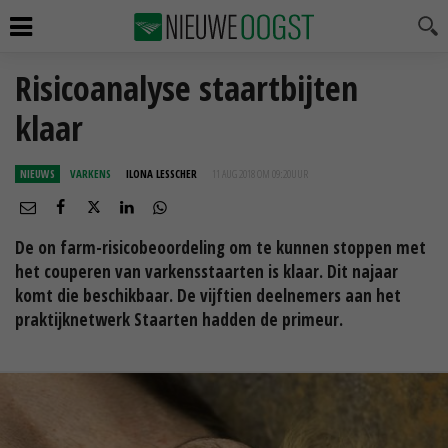
Risicoanalyse staartbijten
klaar
NIEUWS
VARKENS
ILONA LESSCHER
11 AUG 2018 OM 09:20
UUR
De on farm-risicobeoordeling om te kunnen stoppen met
het couperen van varkensstaarten is klaar. Dit najaar
komt die beschikbaar. De vijftien deelnemers aan het
praktijknetwerk Staarten hadden de primeur.