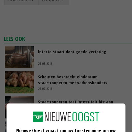
LEES OOK
Intacte staart door goede vertering
26-05-2018
Schouten bespreekt einddatum
staartcouperen met varkenshouders
26-02-2018
Staartcouperen tast integriteit big aan
23-02-2018
Deelnemers netwerk 'varken met lange
Nieuwe Oogst vraagt om uw toestemming om uw