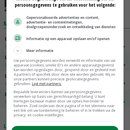
staart' gezocht
persoonsgegevens te gebruiken voor het volgende:
01-02-2018
Gepersonaliseerde advertenties en content,
MARKTPRIJZEN
advertentie- en contentmetingen,
doelgroepenonderzoek en ontwikkeling van diensten
Uitbetaalprijs DCA BestPigletPrice
Informatie op een apparaat opslaan en/of openen
Biggen weekprijzen
€ 26,50
€ 0,50
Meer informatie
Uitbetaalprijs Compaxo
Uw persoonsgegevens worden verwerkt en informatie van uw
Vleesvarkens
€ 1,22
€ 0,00
apparaat (cookies, unieke ID's en andere apparaatgegevens)
kan worden opgeslagen door, geopend door en gedeeld met
4 partners of specifiek door deze site worden gebruikt. Wij en
Uitbetaalprijs Van Rooi Meat
onze partners kunnen precieze geolocatiegegevens
Vleesvarkens
€ 1,15
€ 0,00
gebruiken.
Lijst met partners.
Bepaalde leveranciers kunnen uw persoonsgegevens
ISN prijs Frankrijk
verwerken op basis van gerechtvaardigd belang. U kunt
Vleesvarkens
€ 1,78
€ 0,06
hiertegen bezwaar maken door uw opties hieronder te
beheren. Zoek onderaan deze pagina of in het sitemenu naar
een link om uw toestemming te beheren of in te trekken via de
privacy- en cookie-instellingen.
MEER MARKTPRIJZEN
LAATSTE NIEUWS