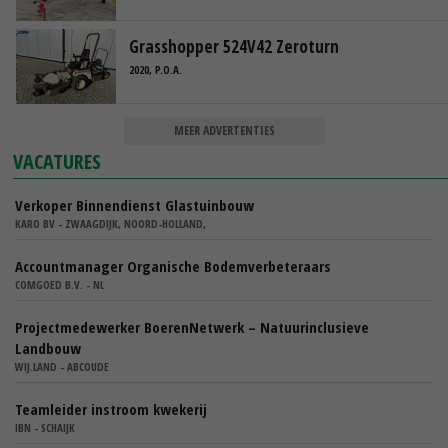
Grasshopper 524V42 Zeroturn
2020, P.O.A.
MEER ADVERTENTIES
VACATURES
Verkoper Binnendienst Glastuinbouw
KARO BV - ZWAAGDIJK, NOORD-HOLLAND,
Accountmanager Organische Bodemverbeteraars
COMGOED B.V. - NL
Projectmedewerker BoerenNetwerk – Natuurinclusieve
Landbouw
WIJ.LAND - ABCOUDE
Teamleider instroom kwekerij
IBN - SCHAIJK