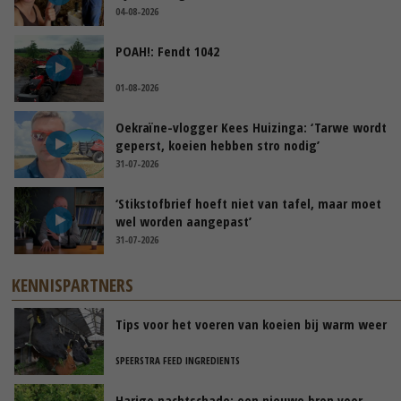
04-08-2026
POAH!: Fendt 1042
01-08-2026
Oekraïne-vlogger Kees Huizinga: ‘Tarwe wordt
geperst, koeien hebben stro nodig’
31-07-2026
‘Stikstofbrief hoeft niet van tafel, maar moet
wel worden aangepast’
31-07-2026
KENNISPARTNERS
Tips voor het voeren van koeien bij warm weer
SPEERSTRA FEED INGREDIENTS
Harige nachtschade: een nieuwe bron voor