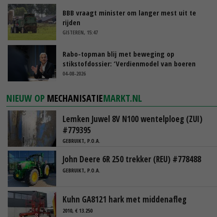
BBB vraagt minister om langer mest uit te
rijden
GISTEREN, 15:47
Rabo-topman blij met beweging op
stikstofdossier: ‘Verdienmodel van boeren
blijft cruciaal’
04-08-2026
NIEUW OP
MECHANISATIE
MARKT.NL
Lemken Juwel 8V N100 wentelploeg (ZUI)
#779395
GEBRUIKT, P.O.A.
John Deere 6R 250 trekker (REU) #778488
GEBRUIKT, P.O.A.
Kuhn GA8121 hark met middenafleg
2010, € 13.250