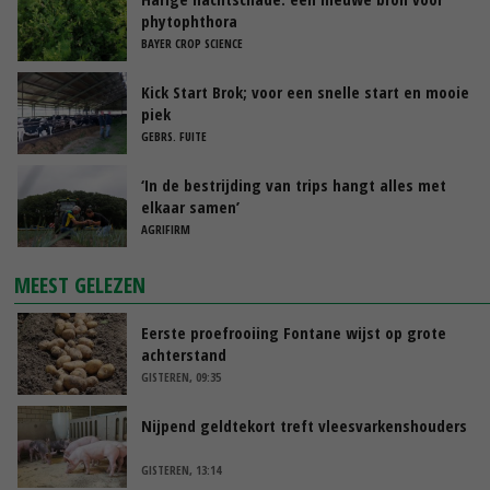
phytophthora
BAYER CROP SCIENCE
Kick Start Brok; voor een snelle start en mooie
piek
GEBRS. FUITE
‘In de bestrijding van trips hangt alles met
elkaar samen’
AGRIFIRM
MEEST GELEZEN
Eerste proefrooiing Fontane wijst op grote
achterstand
GISTEREN, 09:35
Nijpend geldtekort treft vleesvarkenshouders
GISTEREN, 13:14