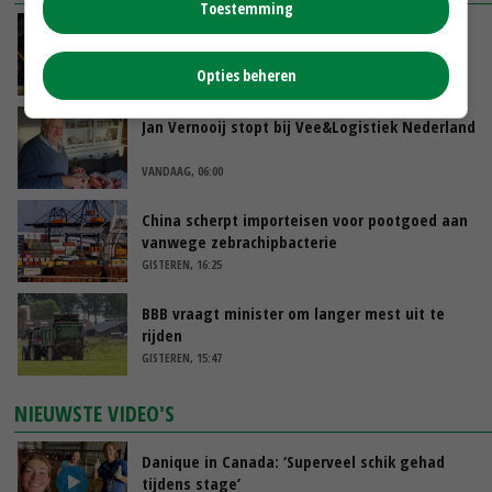
Toestemming
Zalmkweker wil ‘standaard neerzetten die als
voorbeeld kan dienen voor sector’
Opties beheren
VANDAAG, 06:21
Jan Vernooij stopt bij Vee&Logistiek Nederland
VANDAAG, 06:00
China scherpt importeisen voor pootgoed aan
vanwege zebrachipbacterie
GISTEREN, 16:25
BBB vraagt minister om langer mest uit te
rijden
GISTEREN, 15:47
NIEUWSTE VIDEO'S
Danique in Canada: ‘Superveel schik gehad
tijdens stage’