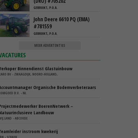
(DRO) #705202
GEBRUIKT, P.O.A.
John Deere 6610 PQ (EMA)
#781559
GEBRUIKT, P.O.A.
MEER ADVERTENTIES
VACATURES
Verkoper Binnendienst Glastuinbouw
KARO BV - ZWAAGDIJK, NOORD-HOLLAND,
Accountmanager Organische Bodemverbeteraars
COMGOED B.V. - NL
Projectmedewerker BoerenNetwerk –
Natuurinclusieve Landbouw
WIJ.LAND - ABCOUDE
Teamleider instroom kwekerij
IBN - SCHAIJK