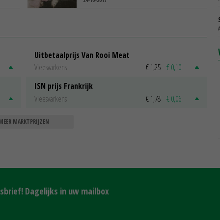
Uitbetaalprijs Van Rooi Meat
Vleesvarkens
€ 1,25
€ 0,10
ISN prijs Frankrijk
Vleesvarkens
€ 1,78
€ 0,06
MEER MARKTPRIJZEN
brief! Dagelijks in uw mailbox