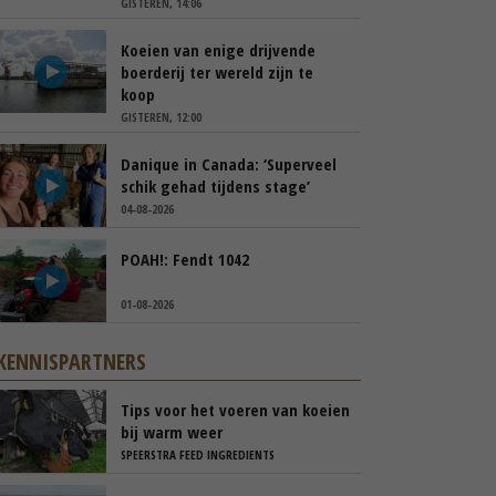
GISTEREN, 14:06
Koeien van enige drijvende
boerderij ter wereld zijn te
koop
GISTEREN, 12:00
Danique in Canada: ‘Superveel
schik gehad tijdens stage’
04-08-2026
POAH!: Fendt 1042
01-08-2026
KENNISPARTNERS
Tips voor het voeren van koeien
bij warm weer
SPEERSTRA FEED INGREDIENTS