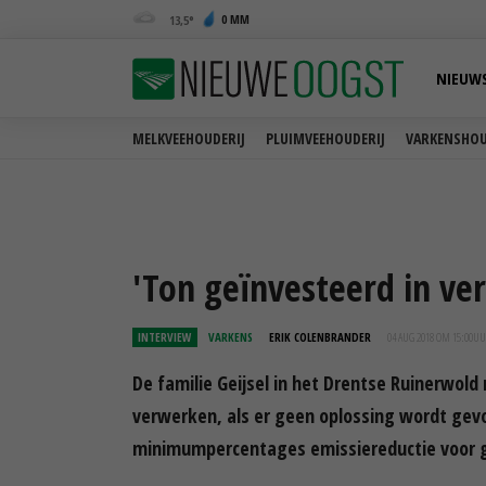
0 MM
13,5
NIEUW
MELKVEEHOUDERIJ
PLUIMVEEHOUDERIJ
VARKENSHOU
'Ton geïnvesteerd in ve
INTERVIEW
VARKENS
ERIK COLENBRANDER
04 AUG 2018 OM 15:00
UU
De familie Geijsel in het Drentse Ruinerwold
verwerken, als er geen oplossing wordt gev
minimumpercentages emissiereductie voor g