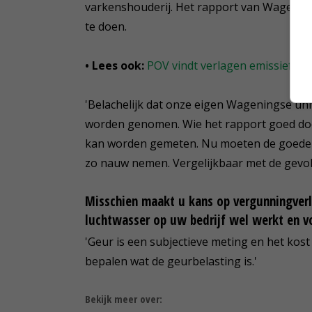
varkenshouderij. Het rapport van Wagening
te doen.
• Lees ook:
POV vindt verlagen emissiefact
'Belachelijk dat onze eigen Wageningse uni
worden genomen. Wie het rapport goed doorn
kan worden gemeten. Nu moeten de goeden 
zo nauw nemen. Vergelijkbaar met de gevol
Misschien maakt u kans op vergunningverle
luchtwasser op uw bedrijf wel werkt en v
'Geur is een subjectieve meting en het kos
bepalen wat de geurbelasting is.'
Bekijk meer over: