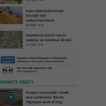
Frans onderzoekcentrum
bestrijkt hele
varkensvleesketen
GISTEREN, 15:29
Emmeloord noteert eerste
zaaiuien op maximaal 20 euro
GISTEREN, 14:59
Huisman Gemert-Bouwen in Vertrouwen
Hallenbouw, Renovatie & Bouwmaterialen
Van oud dak naar nieuw dak
Dat energie levert.
NIEUWSTE VIDEO'S
Droogte veroorzaakt steeds
meer problemen: ‘Bassin
afgelopen week al leeg’