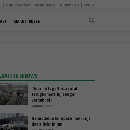
P
KENNISPARTNERS
ABONNEMENT
NIEUWSBRIEF
E-PAPER
AST
MARKTPRIJZEN
LAATSTE NIEUWS
‘Door hittegolf is aantal
terugkomers bij zeugen
verdubbeld’
VANDAAG, 06:19
Gemiddelde Europese melkprijs
daalt licht in juni
GISTEREN, 17:04