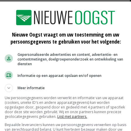
ing heen. Ik ga er nu van uit dat de
n voor de problematiek. Hun afzetmarkt is door dit
Nieuwe Oogst vraagt om uw toestemming om uw
oplossing is gevonden, blijft de vergunningaanvraag
persoonsgegevens te gebruiken voor het volgende:
Gepersonaliseerde advertenties en content, advertentie- en
contentmetingen, doelgroepenonderzoek en ontwikkeling van
ijn werkzame leven druk ben met vergunningen
diensten
 ons bedrijf met driehonderd zeugen door, zonder
roppervlak en extra welzijn.'
Informatie op een apparaat opslaan en/of openen
Meer informatie
j ervoer het besluit als een donderslag bij helder
Uw persoonsgegevens worden verwerkt en informatie van uw apparaat
(cookies, unieke ID's en andere apparaatgegevens) kan worden
opgeslagen door, geopend door en gedeeld met 4 partners of specifiek
enthe helemaal niet. De buurt heeft respect voor ons
door deze site worden gebruikt. Wij en onze partners kunnen precieze
geolocatiegegevens gebruiken.
Lijst met partners.
egeringsverantwoordelijken op nationaal niveau de
Bepaalde leveranciers kunnen uw persoonsgegevens verwerken op basis
 het oog op de burgerprotesten en de sanering van de
van gerechtvaardigd belang. U kunt hiertegen bezwaar maken door uw