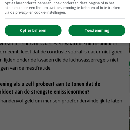
en University & Research geeft ze de gelegenheid dat
opties hieronder te beheren. Zoek onderaan deze pagina of in het
sitemenu naar een link om uw toestemming te beheren of in te trekken
via de privacy- en cookie-instellingen.
oren luchtwassers te voorbarig
Opties beheren
Toestemming
versiteit onderzoek aanlevert waarmee dit besluit kon
eemt, leest dat de conclusie vooral is dat er niet goed
lijden onder de kwaden die de luchtwasserregels niet
gen van de mestfraude.'
ning als u zelf probeert aan te tonen dat de
oldoet aan de strengste emissienormen?
t handenvol geld om mensen proefondervindelijk te laten