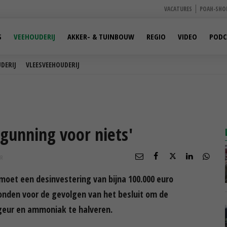
VACATURES
POAH-SHO
S
VEEHOUDERIJ
AKKER- & TUINBOUW
REGIO
VIDEO
PODC
DERIJ
VLEESVEEHOUDERIJ
rgunning voor niets'
R
 moet een desinvestering van bijna 100.000 euro
onden voor de gevolgen van het besluit om de
eur en ammoniak te halveren.