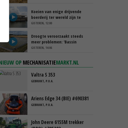
Koeien van enige drijvende
boerderij ter wereld zijn te
koop
GISTEREN, 12:00
Droogte veroorzaakt steeds
meer problemen: ‘Bassin
afgelopen week al leeg’
GISTEREN, 14:06
NIEUW OP
MECHANISATIE
MARKT.NL
Valtra S 353
GEBRUIKT, P.O.A.
Ariens Edge 34 (BIE) #690381
GEBRUIKT, P.O.A.
John Deere 6155M trekker