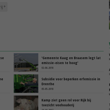
ij
dse
'Gemeente Kaag en Braasem legt lat
emissie-eisen te hoog'
02-06-2018
me
Subsidie voor beperken erfemissie in
Drenthe
05-05-2018
Kamp ziet geen rol voor Rijk bij
toezicht veehouderij
24-10-2017