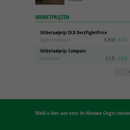
MARKTPRIJZEN
Uitbetaalprijs DCA BestPigletPrice
Biggen weekprijzen
€ 26,50
€ 0,50
Uitbetaalprijs Compaxo
Vleesvarkens
€ 1,32
€ 0,10
Meld u hier aan voor de Nieuwe Oogst nieuws