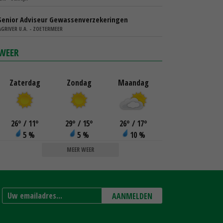
Senior Adviseur Gewassenverzekeringen
AGRIVER U.A. - ZOETERMEER
WEER
Zaterdag
Zondag
Maandag
26
°
/ 11
°
29
°
/ 15
°
26
°
/ 17
°
5 %
5 %
10 %
MEER WEER
AANMELDEN