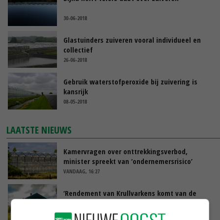
30-06-2018
Glastuinders zuiveren vooral individueel en
collectief
26-06-2018
Gebruik waterstofperoxide bij zuivering is
kansrijk
08-05-2018
LAATSTE NIEUWS
Kamervragen over onttrekkingsverbod,
minister spreekt van ‘ondernemersrisico’
VANDAAG, 16:27
‘Rendement van Krullvarkens komt van de
overkant’
VANDAAG, 15:30