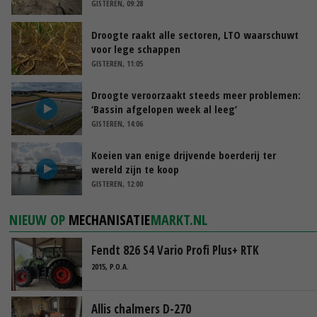
GISTEREN, 09:28
Droogte raakt alle sectoren, LTO waarschuwt
voor lege schappen
GISTEREN, 11:05
Droogte veroorzaakt steeds meer problemen:
‘Bassin afgelopen week al leeg’
GISTEREN, 14:06
Koeien van enige drijvende boerderij ter
wereld zijn te koop
GISTEREN, 12:00
NIEUW OP
MECHANISATIE
MARKT.NL
Fendt 826 S4 Vario Profi Plus+ RTK
2015, P.O.A.
Allis chalmers D-270