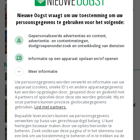
Oorlogen en El Niño stuwen voedselprijzen op
Nieuwe Oogst vraagt om uw toestemming om uw
persoonsgegevens te gebruiken voor het volgende:
VANDAAG, 15:04
Nettowinst Royal A-ware onder druk ondanks
Gepersonaliseerde advertenties en content,
advertentie- en contentmetingen,
hogere omzet
doelgroepenonderzoek en ontwikkeling van diensten
VANDAAG, 14:35
Informatie op een apparaat opslaan en/of openen
NIEUWSTE VIDEO'S
Meer informatie
Oekraïne-vlogger Kees Huizinga: ‘Bezoek van
Uw persoonsgegevens worden verwerkt en informatie van uw
de ambassade mag zelf groente plukken’
apparaat (cookies, unieke ID's en andere apparaatgegevens)
VANDAAG, 12:00
kan worden opgeslagen door, geopend door en gedeeld met
4 partners of specifiek door deze site worden gebruikt. Wij en
onze partners kunnen precieze geolocatiegegevens
Limburgse mais van Frijns doet het verrassend
gebruiken.
Lijst met partners.
goed
Bepaalde leveranciers kunnen uw persoonsgegevens
VANDAAG, 10:00
verwerken op basis van gerechtvaardigd belang. U kunt
hiertegen bezwaar maken door uw opties hieronder te
beheren. Zoek onderaan deze pagina of in het sitemenu naar
Droogte veroorzaakt steeds meer problemen:
een link om uw toestemming te beheren of in te trekken via de
‘Bassin afgelopen week al leeg’