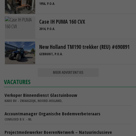
1956, P.O.A.
Case IH PUMA 160 CVX
2014, P.O.A.
New Holland TM190 trekker (REU) #690891
GEBRUIKT, P.O.A.
MEER ADVERTENTIES
VACATURES
Verkoper Binnendienst Glastuinbouw
KARO BV - ZWAAGDIJK, NOORD-HOLLAND,
Accountmanager Organische Bodemverbeteraars
COMGOED B.V. - NL
Projectmedewerker BoerenNetwerk – Natuurinclusieve