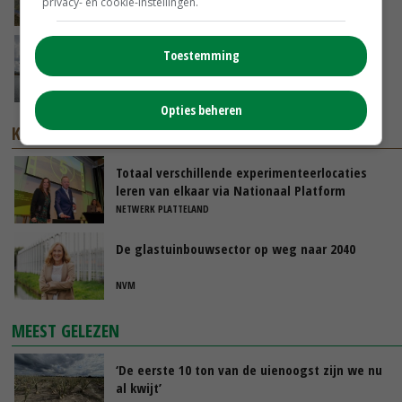
privacy- en cookie-instellingen.
GISTEREN, 14:06
Koeien van enige drijvende boerderij ter
Toestemming
wereld zijn te koop
GISTEREN, 12:00
Opties beheren
KENNISPARTNERS
Totaal verschillende experimenteerlocaties
leren van elkaar via Nationaal Platform
NETWERK PLATTELAND
De glastuinbouwsector op weg naar 2040
NVM
MEEST GELEZEN
‘De eerste 10 ton van de uienoogst zijn we nu
al kwijt’