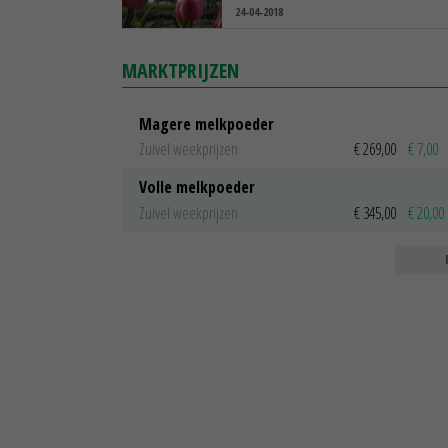
24-04-2018
MARKTPRIJZEN
Magere melkpoeder
Zuivel weekprijzen
€ 269,00
€ 7,00
Volle melkpoeder
Zuivel weekprijzen
€ 345,00
€ 20,00