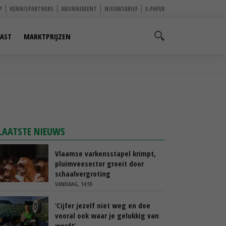
P
KENNISPARTNERS
ABONNEMENT
NIEUWSBRIEF
E-PAPER
AST
MARKTPRIJZEN
LAATSTE NIEUWS
Vlaamse varkensstapel krimpt,
pluimveesector groeit door
schaalvergroting
VANDAAG, 14:55
‘Cijfer jezelf niet weg en doe
vooral ook waar je gelukkig van
wordt’