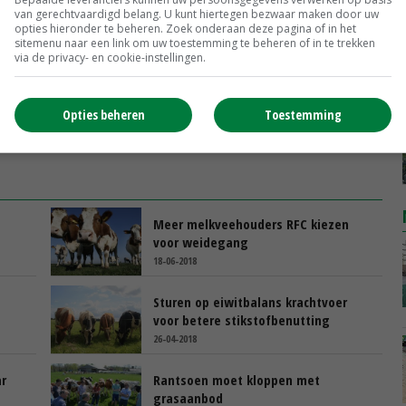
van gerechtvaardigd belang. U kunt hiertegen bezwaar maken door uw
opties hieronder te beheren. Zoek onderaan deze pagina of in het
sitemenu naar een link om uw toestemming te beheren of in te trekken
via de privacy- en cookie-instellingen.
Opties beheren
Toestemming
Meer melkveehouders RFC kiezen
voor weidegang
18-06-2018
Sturen op eiwitbalans krachtvoer
voor betere stikstofbenutting
26-04-2018
ar
Rantsoen moet kloppen met
grasaanbod