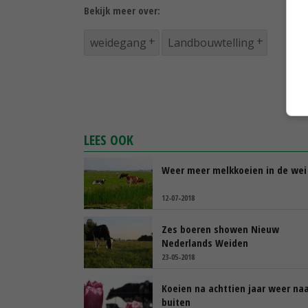
Bekijk meer over:
weidegang
Landbouwtelling
LEES OOK
Weer meer melkkoeien in de wei
12-07-2018
Zes boeren showen Nieuw
Nederlands Weiden
23-05-2018
Koeien na achttien jaar weer na
buiten