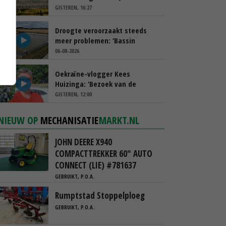
spreekt van ‘ondernemersrisico’
GISTEREN, 16:27
Droogte veroorzaakt steeds
meer problemen: ‘Bassin
afgelopen week al leeg’
06-08-2026
Oekraïne-vlogger Kees
Huizinga: ‘Bezoek van de
ambassade mag zelf groente
GISTEREN, 12:00
plukken’
NIEUW OP
MECHANISATIE
MARKT.NL
JOHN DEERE X940
COMPACTTREKKER 60" AUTO
CONNECT (LIE) #781637
GEBRUIKT, P.O.A.
Rumptstad Stoppelploeg
GEBRUIKT, P.O.A.