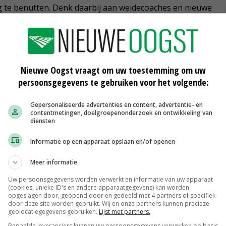
te benutten. Denk daarbij aan weidecoaches en nieuwe
in de vorm van de weidebonus draagt daaraan bij.'
er dat weiden juist nu onder grote bedrijven fors is
Nieuwe Oogst vraagt om uw toestemming om uw
aties waren altijd tegen schaalvergroting, omdat
persoonsgegevens te gebruiken voor het volgende:
ien. Nu 7 procent van deze bedrijven de omslag naar
Gepersonaliseerde advertenties en content, advertentie- en
och anders is. Blijkbaar zetten ook grote bedrijven de
contentmetingen, doelgroepenonderzoek en ontwikkeling van
 en trekken ze hun conclusie. Zeker voor deze
diensten
angrijk zijn.'
Informatie op een apparaat opslaan en/of openen
Meer informatie
ng? 'We moeten zorgen dat we ondernemers blijven
gang te laten toepassen. Zo zijn ze bij het project
Uw persoonsgegevens worden verwerkt en informatie van uw apparaat
(cookies, unieke ID's en andere apparaatgegevens) kan worden
orspeller. Wij gaan ook door. Het doel om te komen op
opgeslagen door, geopend door en gedeeld met 4 partners of specifiek
door deze site worden gebruikt. Wij en onze partners kunnen precieze
geolocatiegegevens gebruiken.
Lijst met partners.
Bepaalde leveranciers kunnen uw persoonsgegevens verwerken op basis