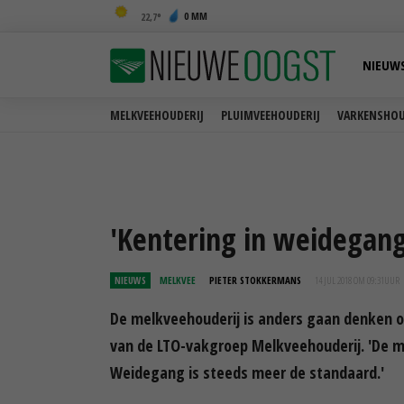
0 MM
22,7
NIEUW
MELKVEEHOUDERIJ
PLUIMVEEHOUDERIJ
VARKENSHOU
'Kentering in weidegan
NIEUWS
MELKVEE
PIETER STOKKERMANS
14 JUL 2018 OM 09:31
UUR
De melkveehouderij is anders gaan denken o
van de LTO-vakgroep Melkveehouderij. 'De m
Weidegang is steeds meer de standaard.'