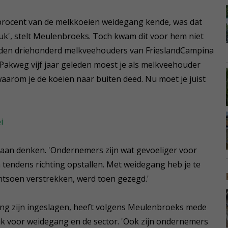
 procent van de melkkoeien weidegang kende, was dat
euk', stelt Meulenbroeks. Toch kwam dit voor hem niet
deden driehonderd melkveehouders van FrieslandCampina
 Pakweg vijf jaar geleden moest je als melkveehouder
aarom je de koeien naar buiten deed. Nu moet je juist
i
gaan denken. 'Ondernemers zijn wat gevoeliger voor
en tendens richting opstallen. Met weidegang heb je te
antsoen verstrekken, werd toen gezegd.'
ng zijn ingeslagen, heeft volgens Meulenbroeks mede
k voor weidegang en de sector. 'Ook zijn ondernemers