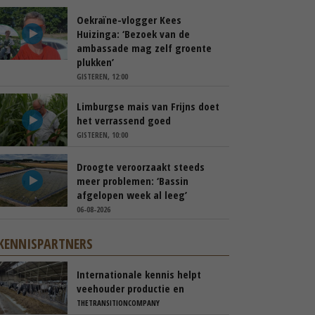
Oekraïne-vlogger Kees
Huizinga: ‘Bezoek van de
ambassade mag zelf groente
plukken’
GISTEREN, 12:00
Limburgse mais van Frijns doet
het verrassend goed
GISTEREN, 10:00
Droogte veroorzaakt steeds
meer problemen: ‘Bassin
afgelopen week al leeg’
06-08-2026
KENNISPARTNERS
Internationale kennis helpt
veehouder productie en
rantsoen te optimaliseren
THETRANSITIONCOMPANY