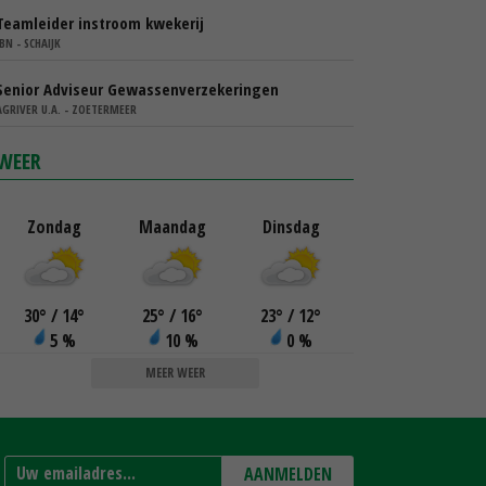
Teamleider instroom kwekerij
IBN - SCHAIJK
Senior Adviseur Gewassenverzekeringen
AGRIVER U.A. - ZOETERMEER
WEER
Zondag
Maandag
Dinsdag
30
°
/ 14
°
25
°
/ 16
°
23
°
/ 12
°
5 %
10 %
0 %
MEER WEER
AANMELDEN