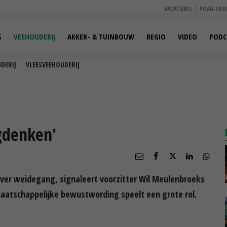
VACATURES
POAH-SHO
S
VEEHOUDERIJ
AKKER- & TUINBOUW
REGIO
VIDEO
PODC
DERIJ
VLEESVEEHOUDERIJ
gdenken'
ver weidegang, signaleert voorzitter Wil Meulenbroeks
aatschappelijke bewustwording speelt een grote rol.