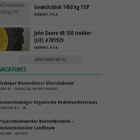
Gewichtblok 1450 kg TOP
GEBRUIKT, P.O.A.
John Deere 6R 150 trekker
(LIE) #781929
GEBRUIKT, P.O.A.
MEER ADVERTENTIES
VACATURES
Verkoper Binnendienst Glastuinbouw
KARO BV - ZWAAGDIJK, NOORD-HOLLAND,
Accountmanager Organische Bodemverbeteraars
COMGOED B.V. - NL
Projectmedewerker BoerenNetwerk –
Natuurinclusieve Landbouw
WIJ.LAND - ABCOUDE