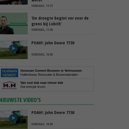
VANDAAG, 13:31
‘De droogte begint ver voor de
grens bij Lobith’
VANDAAG, 11:00
POAH!: John Deere 7730
VANDAAG, 10:00
Huisman Gemert-Bouwen in Vertrouwen
Hallenbouw, Renovatie & Bouwmaterialen
Van oud dak naar nieuw dak
Dat energie levert.
NIEUWSTE VIDEO'S
POAH!: John Deere 7730
VANDAAG, 10:00