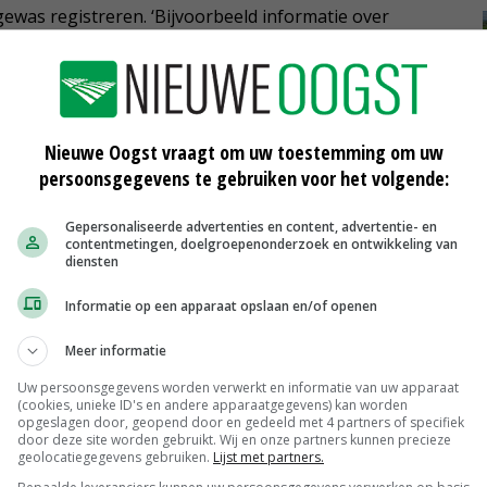
gewas registreren. ‘Bijvoorbeeld informatie over
nte aspecten naast het schoffelen’, zegt Den Herder. Bij
bewegende delen gelagerd. De schoffelelementen zijn
zijn deze elementen automatisch te heffen.
Nieuwe Oogst vraagt om uw toestemming om uw
persoonsgegevens te gebruiken voor het volgende:
ichte werktuigdrager met een motor van 21 of 35 pk. De
Gepersonaliseerde advertenties en content, advertentie- en
ht op het gewas en dat zou technieken als gps en
contentmetingen, doelgroepenonderzoek en ontwikkeling van
er heeft een spoorbreedte van 1,50 of 1,80 meter en
diensten
Informatie op een apparaat opslaan en/of openen
oostpolder heeft zelf een simpele en compacte
Meer informatie
t 25 of 45 pk en een spoorbreedte van 1,50 of 1,80
Uw persoonsgegevens worden verwerkt en informatie van uw apparaat
(cookies, unieke ID's en andere apparaatgegevens) kan worden
ed wat je doet. Gps of een camera als hulp is mogelijk.
opgeslagen door, geopend door en gedeeld met 4 partners of specifiek
door deze site worden gebruikt. Wij en onze partners kunnen precieze
geolocatiegegevens gebruiken.
Lijst met partners.