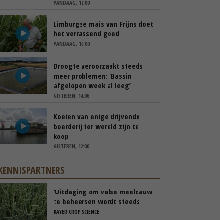
VANDAAG, 12:00
Limburgse mais van Frijns doet
het verrassend goed
VANDAAG, 10:00
Droogte veroorzaakt steeds
meer problemen: ‘Bassin
afgelopen week al leeg’
GISTEREN, 14:06
Koeien van enige drijvende
boerderij ter wereld zijn te
koop
GISTEREN, 12:00
KENNISPARTNERS
‘Uitdaging om valse meeldauw
te beheersen wordt steeds
groter’
BAYER CROP SCIENCE