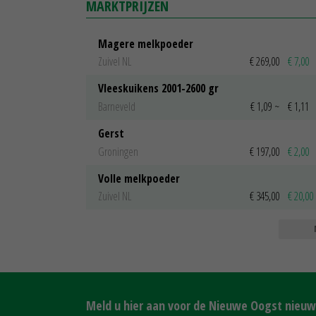
MARKTPRIJZEN
Magere melkpoeder
Zuivel NL
€ 269,00
€ 7,00
Vleeskuikens 2001-2600 gr
Barneveld
€ 1,09
~
€ 1,11
Gerst
Groningen
€ 197,00
€ 2,00
Volle melkpoeder
Zuivel NL
€ 345,00
€ 20,00
Meld u hier aan voor de Nieuwe Oogst nieuws