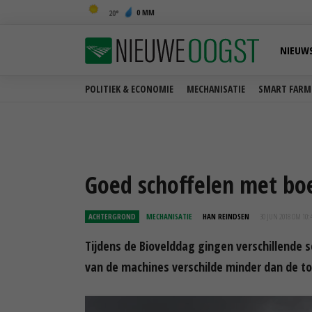
0 MM
20
NIEUW
POLITIEK & ECONOMIE
MECHANISATIE
SMART FARM
Goed schoffelen met bo
ACHTERGROND
MECHANISATIE
HAN REINDSEN
30 JUN 2018 OM 10:
Tijdens de Biovelddag gingen verschillende s
van de machines verschilde minder dan de t