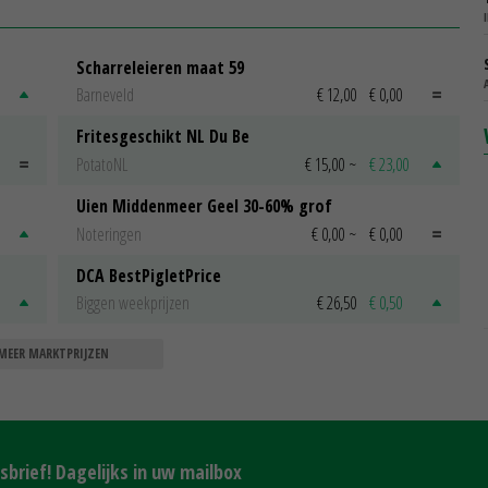
Scharreleieren maat 59
Barneveld
€ 12,00
€ 0,00
Fritesgeschikt NL Du Be
PotatoNL
€ 15,00
~
€ 23,00
Uien Middenmeer Geel 30-60% grof
Noteringen
€ 0,00
~
€ 0,00
DCA BestPigletPrice
Biggen weekprijzen
€ 26,50
€ 0,50
MEER MARKTPRIJZEN
brief! Dagelijks in uw mailbox