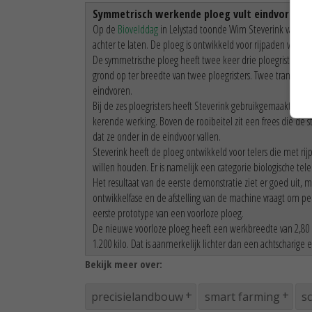
Symmetrisch werkende ploeg vult eindvoren
Op de
Biovelddag
in Lelystad toonde Wim Steverink van
Ste
achter te laten. De ploeg is ontwikkeld voor rijpaden van 3,
De symmetrische ploeg heeft twee keer drie ploegristers. 
grond op ter breedte van twee ploegristers. Twee transpor
eindvoren.
Bij de zes ploegristers heeft Steverink gebruikgemaakt van
kerende werking. Boven de rooibeitel zit een frees die de
dat ze onder in de eindvoor vallen.
Steverink heeft de ploeg ontwikkeld voor telers die met ri
willen houden. Er is namelijk een categorie biologische t
Het resultaat van de eerste demonstratie ziet er goed uit, m
ontwikkelfase en de afstelling van de machine vraagt om pe
eerste prototype van een voorloze ploeg.
De nieuwe voorloze ploeg heeft een werkbreedte van 2,80 me
1.200 kilo. Dat is aanmerkelijk lichter dan een achtscharige 
Bekijk meer over:
precisielandbouw
smart farming
s