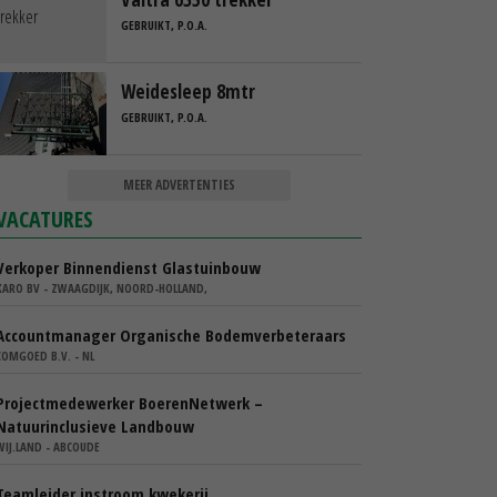
GEBRUIKT, P.O.A.
Weidesleep 8mtr
GEBRUIKT, P.O.A.
MEER ADVERTENTIES
VACATURES
Verkoper Binnendienst Glastuinbouw
KARO BV - ZWAAGDIJK, NOORD-HOLLAND,
Accountmanager Organische Bodemverbeteraars
COMGOED B.V. - NL
Projectmedewerker BoerenNetwerk –
Natuurinclusieve Landbouw
WIJ.LAND - ABCOUDE
Teamleider instroom kwekerij