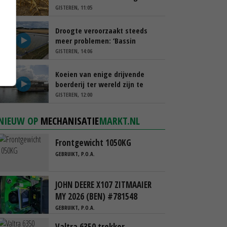
schappen
GISTEREN, 11:05
Droogte veroorzaakt steeds
meer problemen: ‘Bassin
afgelopen week al leeg’
GISTEREN, 14:06
Koeien van enige drijvende
boerderij ter wereld zijn te
koop
GISTEREN, 12:00
NIEUW OP
MECHANISATIE
MARKT.NL
Frontgewicht 1050KG
GEBRUIKT, P.O.A.
JOHN DEERE X107 ZITMAAIER
MY 2026 (BEN) #781548
GEBRUIKT, P.O.A.
Valtra 6350 trekker