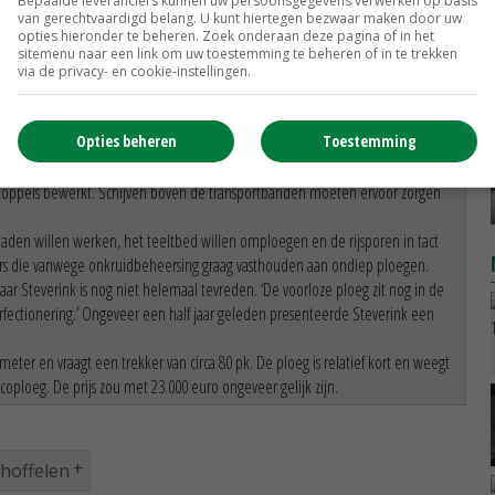
Bepaalde leveranciers kunnen uw persoonsgegevens verwerken op basis
van gerechtvaardigd belang. U kunt hiertegen bezwaar maken door uw
opties hieronder te beheren. Zoek onderaan deze pagina of in het
verink Techniek
uit Tollebeek een ploeg die werkt zonder een eindvoor
sitemenu naar een link om uw toestemming te beheren of in te trekken
15 meter.
via de privacy- en cookie-instellingen.
Daarnaast pakt een rooibeitel en een rooimat in het midden van de machine
tbanden brengen de grond naar de achterkant van de ploeg en vullen de
Opties beheren
Toestemming
 de positieve ervaringen met de
Ovlac-ecoploeg
. De risters hebben een goede
 stoppels bewerkt. Schijven boven de transportbanden moeten ervoor zorgen
jpaden willen werken, het teeltbed willen omploegen en de rijsporen in tact
elers die vanwege onkruidbeheersing graag vasthouden aan ondiep ploegen.
aar Steverink is nog niet helemaal tevreden. ‘De voorloze ploeg zit nog in de
rfectionering.’ Ongeveer een half jaar geleden presenteerde Steverink een
ter en vraagt een trekker van circa 80 pk. De ploeg is relatief kort en weegt
ecoploeg. De prijs zou met 23.000 euro ongeveer gelijk zijn.
choffelen