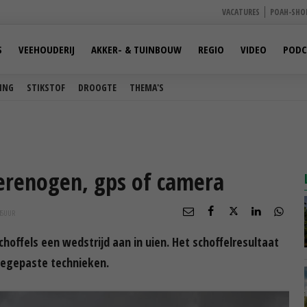
VACATURES
POAH-SHO
S
VEEHOUDERIJ
AKKER- & TUINBOUW
REGIO
VIDEO
PODC
ING
STIKSTOF
DROOGTE
THEMA'S
erenogen, gps of camera
45
UUR
choffels een wedstrijd aan in uien. Het schoffelresultaat
oegepaste technieken.