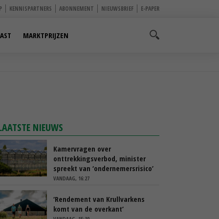
P
KENNISPARTNERS
ABONNEMENT
NIEUWSBRIEF
E-PAPER
AST
MARKTPRIJZEN
LAATSTE NIEUWS
Kamervragen over
onttrekkingsverbod, minister
spreekt van ‘ondernemersrisico’
VANDAAG, 16:27
‘Rendement van Krullvarkens
komt van de overkant’
VANDAAG, 15:30