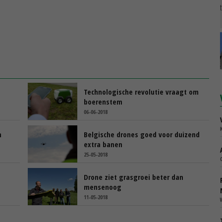
Technologische revolutie vraagt om
boerenstem
06-06-2018
n
Belgische drones goed voor duizend
extra banen
25-05-2018
Drone ziet grasgroei beter dan
mensenoog
11-05-2018