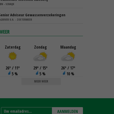
IBN - SCHAIJK
Senior Adviseur Gewassenverzekeringen
AGRIVER U.A. - ZOETERMEER
WEER
Zaterdag
Zondag
Maandag
26
°
/ 11
°
29
°
/ 15
°
26
°
/ 17
°
5 %
5 %
10 %
MEER WEER
AANMELDEN