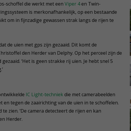
s-schoffel die werkt met een
Viper 4
en Twin-
uringssysteem is merkonafhankelijk, op een bestaande
t om in fijnzadige gewassen strak langs de rijen te
 dat de uien met gps zijn gezaaid. Dit komt de
hristoffel den Herder van Delphy. Op het perceel zijn de
ezaaid. ‘Het is geen strakke rij uien. Je hebt snel 5
.’
fontwikkelde
IC Light-techniek
die met camerabeelden
 en tegen de zaairichting van de uien in te schoffelen.
d te zien. ‘De camera detecteert de rijen en kan
Den Herder.