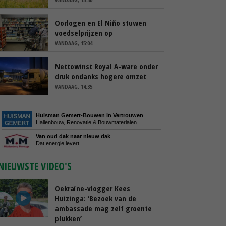
Oorlogen en El Niño stuwen
voedselprijzen op
VANDAAG, 15:04
Nettowinst Royal A-ware onder
druk ondanks hogere omzet
VANDAAG, 14:35
Huisman Gemert-Bouwen in Vertrouwen
Hallenbouw, Renovatie & Bouwmaterialen
Van oud dak naar nieuw dak
Dat energie levert.
NIEUWSTE VIDEO'S
Oekraïne-vlogger Kees
Huizinga: ‘Bezoek van de
ambassade mag zelf groente
plukken’