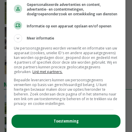
Gepersonaliseerde advertenties en content,
Fritesnotering stijgt door tot maximaal 30
advertentie- en contentmetingen,
euro
doelgroepenonderzoek en ontwikkeling van diensten
VANDAAG, 16:39
Informatie op een apparaat opslaan en/of openen
Brandschone pluimveestallen in Herpen
trekken honderden bezoekers
Meer informatie
VANDAAG, 15:50
Uw persoonsgegevens worden verwerkt en informatie van uw
apparaat (cookies, unieke ID's en andere apparaatgegevens)
Vakbeurs Libramont: van trekpaard tot
kan worden opgeslagen door, geopend door en gedeeld met
4 partners of specifiek door deze site worden gebruikt. Wij en
laserwieder
onze partners kunnen precieze geolocatiegegevens
VANDAAG, 15:22
gebruiken.
Lijst met partners.
Bepaalde leveranciers kunnen uw persoonsgegevens
NIEUWSTE VIDEO'S
verwerken op basis van gerechtvaardigd belang. U kunt
hiertegen bezwaar maken door uw opties hieronder te
beheren. Zoek onderaan deze pagina of in het sitemenu naar
POAH! John Deere 7730
een link om uw toestemming te beheren of in te trekken via de
privacy- en cookie-instellingen.
08-08-2026
Toestemming
Oekraïne-vlogger Kees Huizinga: ‘Bezoek van
de ambassade mag zelf groente plukken’