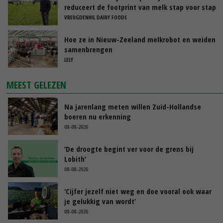
reduceert de footprint van melk stap voor stap
VREUGDENHIL DAIRY FOODS
Hoe ze in Nieuw-Zeeland melkrobot en weiden
samenbrengen
LELY
MEEST GELEZEN
Na jarenlang meten willen Zuid-Hollandse
boeren nu erkenning
08-08-2026
‘De droogte begint ver voor de grens bij
Lobith’
08-08-2026
‘Cijfer jezelf niet weg en doe vooral ook waar
je gelukkig van wordt’
08-08-2026