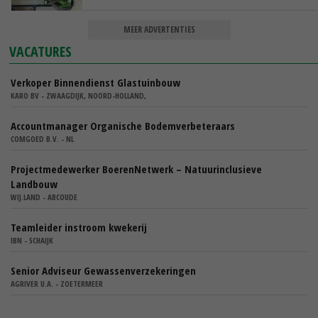
MEER ADVERTENTIES
VACATURES
Verkoper Binnendienst Glastuinbouw
KARO BV - ZWAAGDIJK, NOORD-HOLLAND,
Accountmanager Organische Bodemverbeteraars
COMGOED B.V. - NL
Projectmedewerker BoerenNetwerk – Natuurinclusieve
Landbouw
WIJ.LAND - ABCOUDE
Teamleider instroom kwekerij
IBN - SCHAIJK
Senior Adviseur Gewassenverzekeringen
AGRIVER U.A. - ZOETERMEER