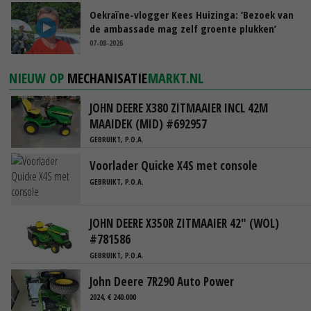
Oekraïne-vlogger Kees Huizinga: ‘Bezoek van
de ambassade mag zelf groente plukken’
07-08-2026
NIEUW OP
MECHANISATIE
MARKT.NL
JOHN DEERE X380 ZITMAAIER INCL 42M
MAAIDEK (MID) #692957
GEBRUIKT, P.O.A.
Voorlader Quicke X4S met console
GEBRUIKT, P.O.A.
JOHN DEERE X350R ZITMAAIER 42" (WOL)
#781586
GEBRUIKT, P.O.A.
John Deere 7R290 Auto Power
2024, € 240.000