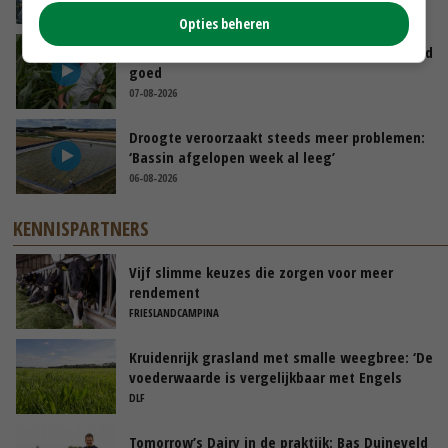
07-08-2026
Opties beheren
Limburgse mais van Frijns doet het verrassend
goed
07-08-2026
Droogte veroorzaakt steeds meer problemen:
‘Bassin afgelopen week al leeg’
06-08-2026
KENNISPARTNERS
Vijf slimme keuzes die zorgen voor meer
rendement
FRIESLANDCAMPINA
Kruidenrijk grasland met smalle weegbree: ‘De
voederwaarde is vergelijkbaar met Engels
raaigras’
DLF
Tomorrow’s Dairy in de praktijk: Bas Duineveld