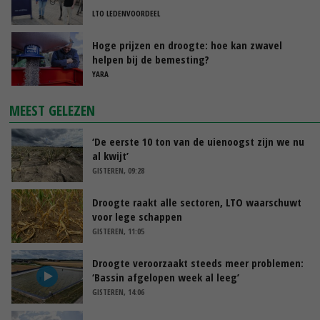
LTO LEDENVOORDEEL
Hoge prijzen en droogte: hoe kan zwavel
helpen bij de bemesting?
YARA
MEEST GELEZEN
‘De eerste 10 ton van de uienoogst zijn we nu
al kwijt’
GISTEREN, 09:28
Droogte raakt alle sectoren, LTO waarschuwt
voor lege schappen
GISTEREN, 11:05
Droogte veroorzaakt steeds meer problemen:
‘Bassin afgelopen week al leeg’
GISTEREN, 14:06