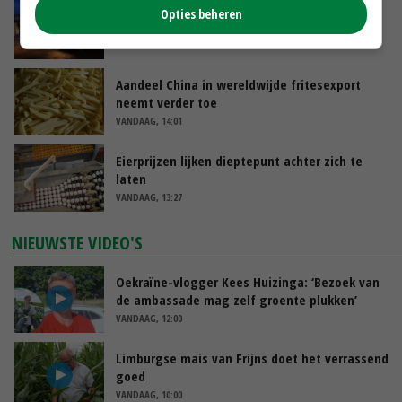
Nettowinst Royal A-ware onder druk ondanks
Opties beheren
hogere omzet
VANDAAG, 14:35
Aandeel China in wereldwijde fritesexport
neemt verder toe
VANDAAG, 14:01
Eierprijzen lijken dieptepunt achter zich te
laten
VANDAAG, 13:27
NIEUWSTE VIDEO'S
Oekraïne-vlogger Kees Huizinga: ‘Bezoek van
de ambassade mag zelf groente plukken’
VANDAAG, 12:00
Limburgse mais van Frijns doet het verrassend
goed
VANDAAG, 10:00