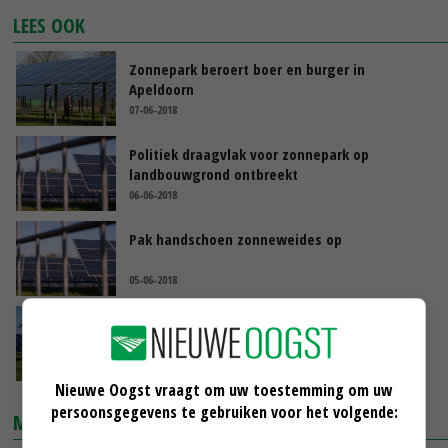
LEES OOK
Zonnepark beroert boer en burger in
Apeldoorn
07-06-2018
Politiek draagvlak voor zonnepark op
landbouwgrond ontbreekt
06-06-2018
Pak handschoen zonneweides op
05-06-2018
'Einde maken aan willekeur bij aanleg
zonneparken'
26-05-2018
Nieuwe Oogst vraagt om uw toestemming om uw
persoonsgegevens te gebruiken voor het volgende:
MARKTPRIJZEN