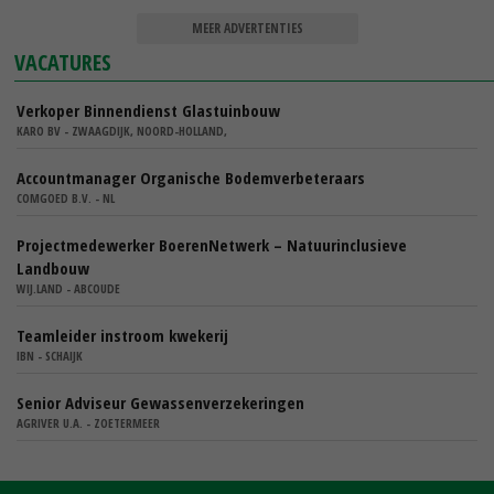
MEER ADVERTENTIES
VACATURES
Verkoper Binnendienst Glastuinbouw
KARO BV - ZWAAGDIJK, NOORD-HOLLAND,
Accountmanager Organische Bodemverbeteraars
COMGOED B.V. - NL
Projectmedewerker BoerenNetwerk – Natuurinclusieve
Landbouw
WIJ.LAND - ABCOUDE
Teamleider instroom kwekerij
IBN - SCHAIJK
Senior Adviseur Gewassenverzekeringen
AGRIVER U.A. - ZOETERMEER