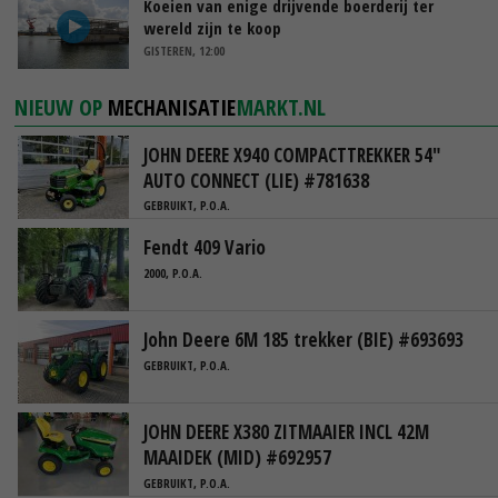
Koeien van enige drijvende boerderij ter
wereld zijn te koop
GISTEREN, 12:00
NIEUW OP
MECHANISATIE
MARKT.NL
JOHN DEERE X940 COMPACTTREKKER 54"
AUTO CONNECT (LIE) #781638
GEBRUIKT, P.O.A.
Fendt 409 Vario
2000, P.O.A.
John Deere 6M 185 trekker (BIE) #693693
GEBRUIKT, P.O.A.
JOHN DEERE X380 ZITMAAIER INCL 42M
MAAIDEK (MID) #692957
GEBRUIKT, P.O.A.