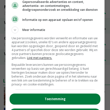
Gepersonaliseerde advertenties en content,
advertentie- en contentmetingen,
Magere melkpoeder
doelgroepenonderzoek en ontwikkeling van diensten
Zuivel NL
€ 269,00
€ 7,00
Informatie op een apparaat opslaan en/of openen
Vleeskuikens 2001-2600 gr
Barneveld
€ 1,09
~
€ 1,11
Meer informatie
Gerst
Uw persoonsgegevens worden verwerkt en informatie van uw
apparaat (cookies, unieke ID's en andere apparaatgegevens)
Groningen
€ 197,00
€ 2,00
kan worden opgeslagen door, geopend door en gedeeld met
4 partners of specifiek door deze site worden gebruikt. Wij en
Volle melkpoeder
onze partners kunnen precieze geolocatiegegevens
gebruiken.
Lijst met partners.
Zuivel NL
€ 345,00
€ 20,00
Bepaalde leveranciers kunnen uw persoonsgegevens
verwerken op basis van gerechtvaardigd belang. U kunt
MEER MARKTPRIJZEN
hiertegen bezwaar maken door uw opties hieronder te
beheren. Zoek onderaan deze pagina of in het sitemenu naar
LAATSTE NIEUWS
een link om uw toestemming te beheren of in te trekken via de
privacy- en cookie-instellingen.
Oorlogen en El Niño stuwen voedselprijzen op
Toestemming
VANDAAG, 15:04