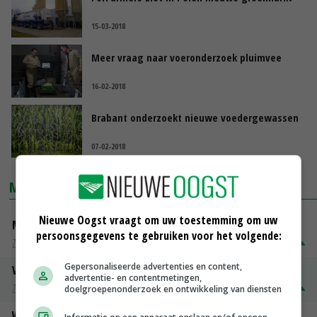
15-03-2018
Meer vraag naar voeronderzoek pluimvee
16-02-2018
Brabant onderzoekt nieuwe voedergewassen
07-02-2018
MARKTPRIJZEN
Nieuwe Oogst vraagt om uw toestemming om uw
Magere melkpoeder
persoonsgegevens te gebruiken voor het volgende:
Zuivel weekprijzen
€ 269,00
€ 7,00
Gepersonaliseerde advertenties en content,
Volle melkpoeder
advertentie- en contentmetingen,
Zuivel weekprijzen
€ 345,00
€ 20,00
doelgroepenonderzoek en ontwikkeling van diensten
Weipoeder