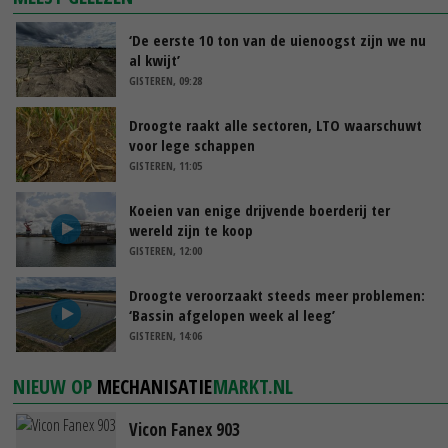
‘De eerste 10 ton van de uienoogst zijn we nu
al kwijt’
GISTEREN, 09:28
Droogte raakt alle sectoren, LTO waarschuwt
voor lege schappen
GISTEREN, 11:05
Koeien van enige drijvende boerderij ter
wereld zijn te koop
GISTEREN, 12:00
Droogte veroorzaakt steeds meer problemen:
‘Bassin afgelopen week al leeg’
GISTEREN, 14:06
NIEUW OP
MECHANISATIE
MARKT.NL
Vicon Fanex 903