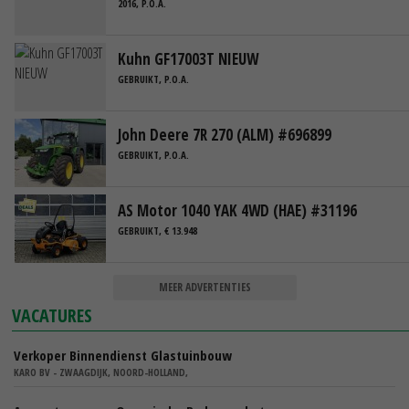
2016, P.O.A.
Kuhn GF17003T NIEUW
GEBRUIKT, P.O.A.
John Deere 7R 270 (ALM) #696899
GEBRUIKT, P.O.A.
AS Motor 1040 YAK 4WD (HAE) #31196
GEBRUIKT, € 13.948
MEER ADVERTENTIES
VACATURES
Verkoper Binnendienst Glastuinbouw
KARO BV - ZWAAGDIJK, NOORD-HOLLAND,