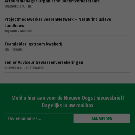
Accountmanager Organische Bodemverbeteraars
COMGOED B.V. - NL
Projectmedewerker BoerenNetwerk – Natuurinclusieve
Landbouw
WIJ.LAND - ABCOUDE
Teamleider instroom kwekerij
IBN - SCHAIJK
Senior Adviseur Gewassenverzekeringen
AGRIVER U.A. - ZOETERMEER
Meld u hier aan voor de Nieuwe Oogst nieuwsbrief!
Dagelijks in uw mailbox
AANMELDEN