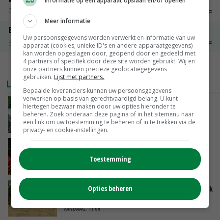
Informatie op een apparaat opslaan en/of openen
Zuivel weekprijzen
€ 134,00
€ 0,00
Meer informatie
Boeren Gouda 12 kg
Uw persoonsgegevens worden verwerkt en informatie van uw
Boerenkaas
€ 6,05
€ 0,00
apparaat (cookies, unieke ID's en andere apparaatgegevens)
kan worden opgeslagen door, geopend door en gedeeld met
4 partners of specifiek door deze site worden gebruikt. Wij en
MEER MARKTPRIJZEN
onze partners kunnen precieze geolocatiegegevens
gebruiken.
Lijst met partners.
LAATSTE NIEUWS
Bepaalde leveranciers kunnen uw persoonsgegevens
verwerken op basis van gerechtvaardigd belang. U kunt
Oekraïne-vlogger Kees Huizinga: ‘Bezoek van
hiertegen bezwaar maken door uw opties hieronder te
beheren. Zoek onderaan deze pagina of in het sitemenu naar
de ambassade mag zelf groente plukken’
een link om uw toestemming te beheren of in te trekken via de
VANDAAG, 12:00
privacy- en cookie-instellingen.
Ministerie zoekt tweehonderd agrariërs die
mee willen denken
Toestemming
VANDAAG, 11:34
Droogte zet Britse melkveehouderij onder druk
Opties beheren
VANDAAG, 11:04