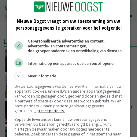
Uien Middenmeer Geel 30-60% grof
Noteringen
€ 0,00
~
€ 0,00
Nieuwe Oogst vraagt om uw toestemming om uw
persoonsgegevens te gebruiken voor het volgende:
MEER MARKTPRIJZEN
LAATSTE NIEUWS
Gepersonaliseerde advertenties en content,
advertentie- en contentmetingen,
doelgroepenonderzoek en ontwikkeling van diensten
‘Samenwerking A-ware en Amalthea gaat
zorgen voor meer balans’
Informatie op een apparaat opslaan en/of openen
GISTEREN, 16:01
Meer informatie
Internationale vraag naar geitenzuivel blijft
groot: Nederland in Europese top
Uw persoonsgegevens worden verwerkt en informatie van uw
apparaat (cookies, unieke ID's en andere apparaatgegevens)
GISTEREN, 15:33
kan worden opgeslagen door, geopend door en gedeeld met
4 partners of specifiek door deze site worden gebruikt. Wij en
onze partners kunnen precieze geolocatiegegevens
Vlaamse varkensstapel krimpt, pluimveesector
gebruiken.
Lijst met partners.
groeit door schaalvergroting
GISTEREN, 15:20
Bepaalde leveranciers kunnen uw persoonsgegevens
verwerken op basis van gerechtvaardigd belang. U kunt
hiertegen bezwaar maken door uw opties hieronder te
‘Cijfer jezelf niet weg en doe vooral ook waar
beheren. Zoek onderaan deze pagina of in het sitemenu naar