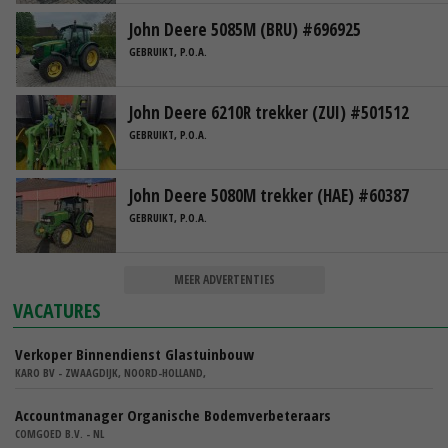
John Deere 5085M (BRU) #696925
GEBRUIKT, P.O.A.
John Deere 6210R trekker (ZUI) #501512
GEBRUIKT, P.O.A.
John Deere 5080M trekker (HAE) #60387
GEBRUIKT, P.O.A.
MEER ADVERTENTIES
VACATURES
Verkoper Binnendienst Glastuinbouw
KARO BV - ZWAAGDIJK, NOORD-HOLLAND,
Accountmanager Organische Bodemverbeteraars
COMGOED B.V. - NL