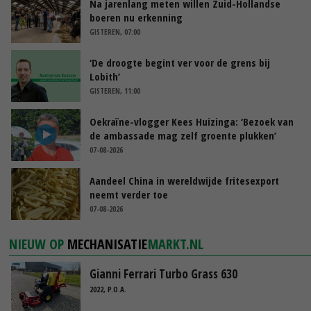
Na jarenlang meten willen Zuid-Hollandse
boeren nu erkenning
GISTEREN, 07:00
‘De droogte begint ver voor de grens bij
Lobith’
GISTEREN, 11:00
Oekraïne-vlogger Kees Huizinga: ‘Bezoek van
de ambassade mag zelf groente plukken’
07-08-2026
Aandeel China in wereldwijde fritesexport
neemt verder toe
07-08-2026
NIEUW OP
MECHANISATIE
MARKT.NL
Gianni Ferrari Turbo Grass 630
2022, P.O.A.