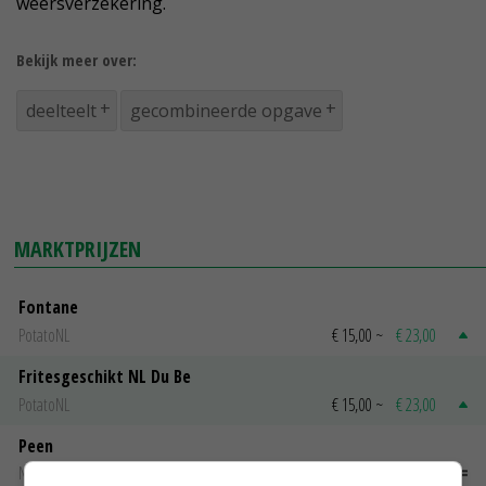
weersverzekering.
Bekijk meer over:
deelteelt
gecombineerde opgave
MARKTPRIJZEN
Fontane
PotatoNL
€ 15,00
~
€ 23,00
Fritesgeschikt NL Du Be
PotatoNL
€ 15,00
~
€ 23,00
Peen
Noteringen
€ 26,00
~
€ 33,00