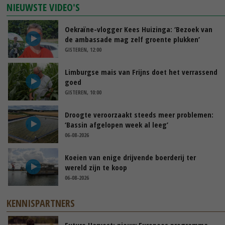
NIEUWSTE VIDEO'S
Oekraïne-vlogger Kees Huizinga: ‘Bezoek van
de ambassade mag zelf groente plukken’
GISTEREN, 12:00
Limburgse mais van Frijns doet het verrassend
goed
GISTEREN, 10:00
Droogte veroorzaakt steeds meer problemen:
‘Bassin afgelopen week al leeg’
06-08-2026
Koeien van enige drijvende boerderij ter
wereld zijn te koop
06-08-2026
KENNISPARTNERS
Future Harvest: nieuw Europees programma