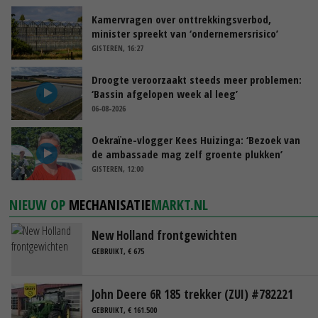
Kamervragen over onttrekkingsverbod,
minister spreekt van ‘ondernemersrisico’
GISTEREN, 16:27
Droogte veroorzaakt steeds meer problemen:
‘Bassin afgelopen week al leeg’
06-08-2026
Oekraïne-vlogger Kees Huizinga: ‘Bezoek van
de ambassade mag zelf groente plukken’
GISTEREN, 12:00
NIEUW OP
MECHANISATIE
MARKT.NL
New Holland frontgewichten
GEBRUIKT, € 675
John Deere 6R 185 trekker (ZUI) #782221
GEBRUIKT, € 161.500