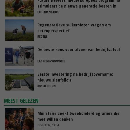
stimuleert de nieuwe generatie boeren in
Nederland
EYE FOR NATURE
Regeneratieve suikerbieten vragen om
ketenperspectief
REGENL
De beste keus voor afvoer van bedrijfsafval
LTO LEDENVOORDEEL
Eerste investering na bedrijfsovername:
nieuwe sleufsilo’s
BOSCH BETON
MEEST GELEZEN
Ministerie zoekt tweehonderd agrariërs die
mee willen denken
GISTEREN, 11:34