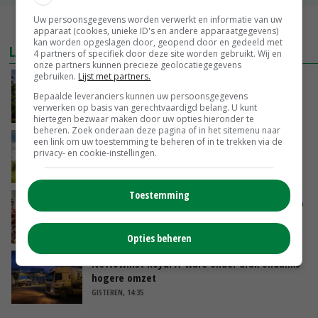
Uw persoonsgegevens worden verwerkt en informatie van uw
MEER MARKTPRIJZEN
apparaat (cookies, unieke ID's en andere apparaatgegevens)
kan worden opgeslagen door, geopend door en gedeeld met
LAATSTE NIEUWS
4 partners of specifiek door deze site worden gebruikt. Wij en
onze partners kunnen precieze geolocatiegegevens
gebruiken.
Lijst met partners.
Kamervragen over onttrekkingsverbod,
minister spreekt van ‘ondernemersrisico’
Bepaalde leveranciers kunnen uw persoonsgegevens
verwerken op basis van gerechtvaardigd belang. U kunt
GISTEREN, 16:27
hiertegen bezwaar maken door uw opties hieronder te
beheren. Zoek onderaan deze pagina of in het sitemenu naar
‘Rendement van Krullvarkens komt van de
een link om uw toestemming te beheren of in te trekken via de
privacy- en cookie-instellingen.
overkant’
GISTEREN, 15:30
Toestemming
Oorlogen en El Niño stuwen voedselprijzen op
GISTEREN, 15:04
Opties beheren
Nettowinst Royal A-ware onder druk ondanks
hogere omzet
GISTEREN, 14:35