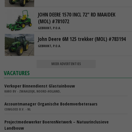
JOHN DEERE 1570 INCL 72" RD MAAIDEK
(MOL) #781072
GEBRUIKT, P.O.A.
John Deere 6M 125 trekker (MOL) #783194
GEBRUIKT, P.O.A.
MEER ADVERTENTIES
VACATURES
Verkoper Binnendienst Glastuinbouw
KARO BV - ZWAAGDIJK, NOORD-HOLLAND,
Accountmanager Organische Bodemverbeteraars
COMGOED B.V. - NL
Projectmedewerker BoerenNetwerk – Natuurinclusieve
Landbouw