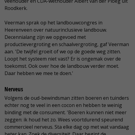
veehouder en CDA-wethouder Albert van der Ploeg uit
Roodkerk.
Veerman sprak op het landbouwcongres in
Heerenveen over natuurinclusieve landbouw.
Decennialang zijn we opgevoed met
productievergroting en schaalvergroting, gaf Veerman
aan. 'De twijfel groeit of we op de goede weg zitten.
Loopt het systeem niet vast? Er is ongemak over de
toekomst. Ook over hoe de landbouw verder moet.
Daar hebben we mee te doen.'
Nerveus
Volgens de oud-bewindsman zitten boeren en tuinders
echter nog te veel in een cocon en hebben te weinig
binding met de consument. 'Boeren kunnen niet meer
zeggen: ik houd het zo. Wees voortdurend speurend
commercieel nerveus. Sta elke dag op met wat vandaag
beter kan. Zoek de diversiteit. Daar begint de