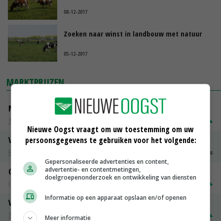
08-12-2017
Zoeken naar winst in landbouw met natuur
05-12-2017
MARKTPRIJZEN
Magere melkpoeder
Zuivel NL
€ 269,00
€ 7,00
Nieuwe Oogst vraagt om uw toestemming om uw
persoonsgegevens te gebruiken voor het volgende:
Vleeskuikens 2001-2600 gr
Barneveld
€ 1,09
~
€ 1,11
Gepersonaliseerde advertenties en content,
advertentie- en contentmetingen,
Gerst
doelgroepenonderzoek en ontwikkeling van diensten
Groningen
€ 197,00
€ 2,00
Informatie op een apparaat opslaan en/of openen
Volle melkpoeder
Zuivel NL
€ 345,00
€ 20,00
Meer informatie