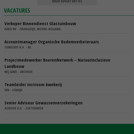
MEER ADVERTENTIES
VACATURES
Verkoper Binnendienst Glastuinbouw
KARO BV - ZWAAGDIJK, NOORD-HOLLAND,
Accountmanager Organische Bodemverbeteraars
COMGOED B.V. - NL
Projectmedewerker BoerenNetwerk – Natuurinclusieve
Landbouw
WIJ.LAND - ABCOUDE
Teamleider instroom kwekerij
IBN - SCHAIJK
Senior Adviseur Gewassenverzekeringen
AGRIVER U.A. - ZOETERMEER