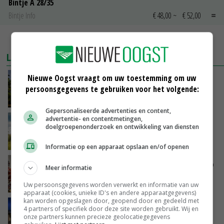
Bintje A 28/35
Bintje Info
€ 48,00
~
€ 52,00
MEER MARKTPRIJZEN
LAATSTE NIEUWS
Nieuwe Oogst vraagt om uw toestemming om uw
Kamervragen over onttrekkingsverbod,
persoonsgegevens te gebruiken voor het volgende:
minister spreekt van ‘ondernemersrisico’
GISTEREN, 16:27
Gepersonaliseerde advertenties en content,
advertentie- en contentmetingen,
‘Rendement van Krullvarkens komt van de
doelgroepenonderzoek en ontwikkeling van diensten
overkant’
GISTEREN, 15:30
Informatie op een apparaat opslaan en/of openen
Oorlogen en El Niño stuwen voedselprijzen op
Meer informatie
Uw persoonsgegevens worden verwerkt en informatie van uw
GISTEREN, 15:04
apparaat (cookies, unieke ID's en andere apparaatgegevens)
kan worden opgeslagen door, geopend door en gedeeld met
Nettowinst Royal A-ware onder druk ondanks
4 partners of specifiek door deze site worden gebruikt. Wij en
hogere omzet
onze partners kunnen precieze geolocatiegegevens