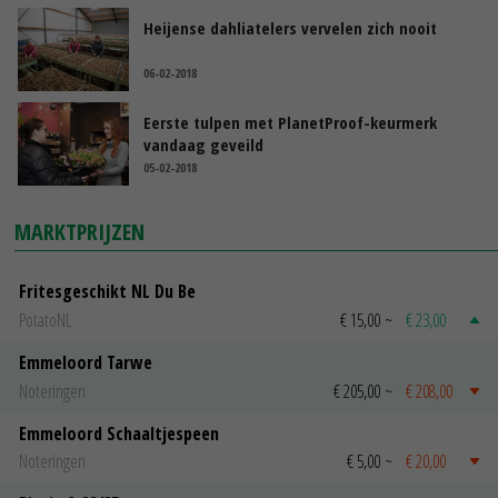
Heijense dahliatelers vervelen zich nooit
06-02-2018
Eerste tulpen met PlanetProof-keurmerk
vandaag geveild
05-02-2018
MARKTPRIJZEN
Fritesgeschikt NL Du Be
PotatoNL
€ 15,00
~
€ 23,00
Emmeloord Tarwe
Noteringen
€ 205,00
~
€ 208,00
Emmeloord Schaaltjespeen
Noteringen
€ 5,00
~
€ 20,00