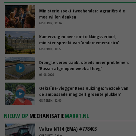
Ministerie zoekt tweehonderd agrariërs die
mee willen denken
GISTEREN, 11:34
Kamervragen over onttrekkingsverbod,
minister spreekt van ‘ondernemersrisico’
GISTEREN, 16:27
Droogte veroorzaakt steeds meer problemen:
‘Bassin afgelopen week al leeg’
06-08-2026
Oekraïne-vlogger Kees Huizinga: ‘Bezoek van
de ambassade mag zelf groente plukken’
GISTEREN, 12:00
NIEUW OP
MECHANISATIE
MARKT.NL
Valtra N114 (EMA) #778403
GEBRUIKT, P.O.A.