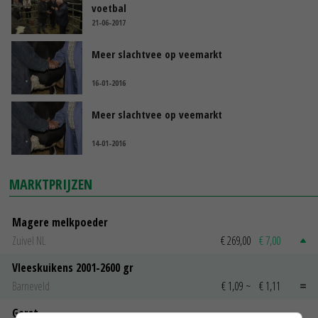
voetbal
21-06-2017
Meer slachtvee op veemarkt
16-01-2016
Meer slachtvee op veemarkt
14-01-2016
MARKTPRIJZEN
Magere melkpoeder
Zuivel NL
€ 269,00
€ 7,00
Vleeskuikens 2001-2600 gr
Barneveld
€ 1,09
~
€ 1,11
Gerst