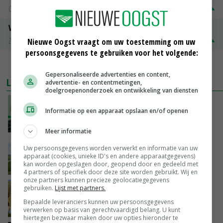
Groningen
€ 197,00
€ 2,00
Volle melkpoeder
Zuivel NL
€ 345,00
€ 20,00
Nieuwe Oogst vraagt om uw toestemming om uw
persoonsgegevens te gebruiken voor het volgende:
MEER MARKTPRIJZEN
Gepersonaliseerde advertenties en content,
LAATSTE NIEUWS
advertentie- en contentmetingen,
doelgroepenonderzoek en ontwikkeling van diensten
‘De droogte begint ver voor de grens bij
Informatie op een apparaat opslaan en/of openen
Lobith’
VANDAAG, 11:00
Meer informatie
POAH!: John Deere 7730
Uw persoonsgegevens worden verwerkt en informatie van uw
apparaat (cookies, unieke ID's en andere apparaatgegevens)
kan worden opgeslagen door, geopend door en gedeeld met
VANDAAG, 10:00
4 partners of specifiek door deze site worden gebruikt. Wij en
onze partners kunnen precieze geolocatiegegevens
Geen vee meer op Noord-Hollandse zeedijken
gebruiken.
Lijst met partners.
door aanhoudende droogte
Bepaalde leveranciers kunnen uw persoonsgegevens
VANDAAG, 09:48
verwerken op basis van gerechtvaardigd belang. U kunt
hiertegen bezwaar maken door uw opties hieronder te