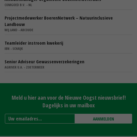
COMGOED B.V. - NL
Projectmedewerker BoerenNetwerk – Natuurinclusieve
Landbouw
WIJ.LAND - ABCOUDE
Teamleider instroom kwekerij
IBN - SCHAIJK
Senior Adviseur Gewassenverzekeringen
AGRIVER U.A. - ZOETERMEER
Meld u hier aan voor de Nieuwe Oogst nieuwsbrief!
Dagelijks in uw mailbox
AANMELDEN