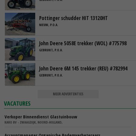
Pottinger schudder HIT 13120HT
NIEUW, P.O.A.
John Deere 5058E trekker (WOL) #775798
GEBRUIKT, P.O.A.
John Deere 6M 145 trekker (REU) #782994
GEBRUIKT, P.O.A.
MEER ADVERTENTIES
VACATURES
Verkoper Binnendienst Glastuinbouw
KARO BV - ZWAAGDIJK, NOORD-HOLLAND,
Accountmanager Organische Bodemverbeteraars