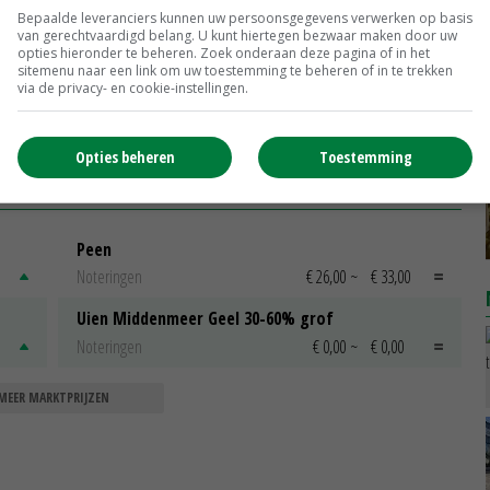
onderzoekscapaciteit extra boost
Bepaalde leveranciers kunnen uw persoonsgegevens verwerken op basis
03-10-2017
van gerechtvaardigd belang. U kunt hiertegen bezwaar maken door uw
opties hieronder te beheren. Zoek onderaan deze pagina of in het
sitemenu naar een link om uw toestemming te beheren of in te trekken
ame
ChemChina mag Syngenta
via de privacy- en cookie-instellingen.
overnemen
05-04-2017
Opties beheren
Toestemming
Peen
Noteringen
€ 26,00
~
€ 33,00
Uien Middenmeer Geel 30-60% grof
Noteringen
€ 0,00
~
€ 0,00
MEER MARKTPRIJZEN