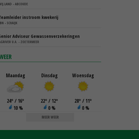
WIJ.LAND - ABCOUDE
Teamleider instroom kwekerij
IBN - SCHAIJK
Senior Adviseur Gewassenverzekeringen
AGRIVER U.A. - ZOETERMEER
WEER
Maandag
Dinsdag
Woensdag
24
°
/ 16
°
22
°
/ 12
°
28
°
/ 11
°
10 %
0 %
0 %
MEER WEER