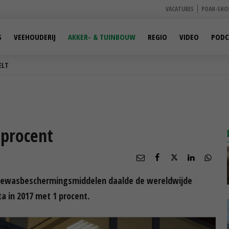
VACATURES
POAH-SHO
S
VEEHOUDERIJ
AKKER- & TUINBOUW
REGIO
VIDEO
PODC
ELT
 procent
 gewasbeschermingsmiddelen daalde de wereldwijde
 in 2017 met 1 procent.