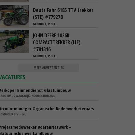
Deutz Fahr 6185 TTV trekker
(STE) #779278
GEBRUIKT, P.O.A.
JOHN DEERE 1026R
COMPACTTREKKER (LIE)
#781316
GEBRUIKT, P.O.A.
MEER ADVERTENTIES
VACATURES
Verkoper Binnendienst Glastuinbouw
KARO BV - ZWAAGDIJK, NOORD-HOLLAND,
Accountmanager Organische Bodemverbeteraars
COMGOED B.V. - NL
Projectmedewerker BoerenNetwerk –
Natuurinclusieve Landbouw