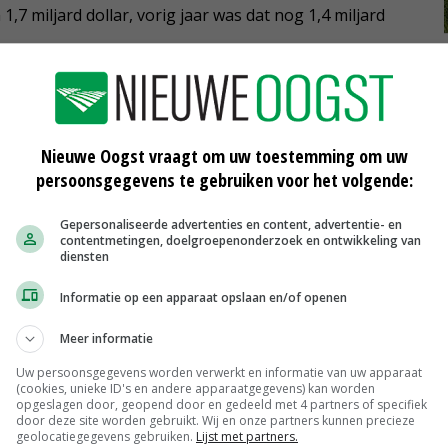
1,7 miljard dollar, vorig jaar was dat nog 1,4 miljard
Nieuwe Oogst vraagt om uw toestemming om uw
persoonsgegevens te gebruiken voor het volgende:
Gepersonaliseerde advertenties en content, advertentie- en
contentmetingen, doelgroepenonderzoek en ontwikkeling van
diensten
Informatie op een apparaat opslaan en/of openen
Meer informatie
era
Syngenta: voorkom resistentie
fungiciden
Uw persoonsgegevens worden verwerkt en informatie van uw apparaat
(cookies, unieke ID's en andere apparaatgegevens) kan worden
19-01-2018
opgeslagen door, geopend door en gedeeld met 4 partners of specifiek
door deze site worden gebruikt. Wij en onze partners kunnen precieze
Syngenta geeft
geolocatiegegevens gebruiken.
Lijst met partners.