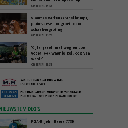
GISTEREN, 15:33
Vlaamse varkensstapel krimpt,
pluimveesector groeit door
schaalvergroting
GISTEREN, 15:20
‘Cijfer jezelf niet weg en doe
vooral ook waar je gelukkig van
wordt’
GISTEREN, 13:31
Van oud dak naar nieuw dak
Dat energie levert.
Huisman Gemert-Bouwen in Vertrouwen
Hallenbouw, Renovatie & Bouwmaterialen
NIEUWSTE VIDEO'S
POAH!: John Deere 7730