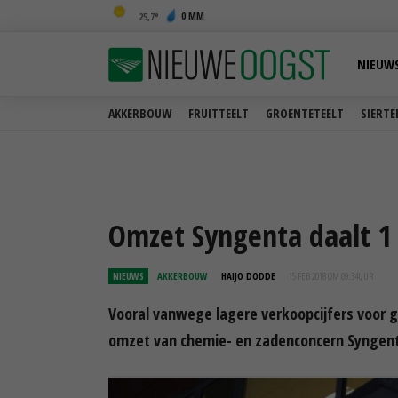
0 MM
25,7
NIEUW
AKKERBOUW
FRUITTEELT
GROENTETEELT
SIERTE
Omzet Syngenta daalt 1
NIEUWS
AKKERBOUW
HAIJO DODDE
15 FEB 2018 OM 09:34
UUR
Vooral vanwege lagere verkoopcijfers voor
omzet van chemie- en zadenconcern Syngenta