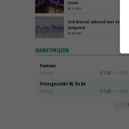
Seeds
06-11-2017
Ook Brussel akkoord met overn
Syngenta
05-04-2017
MARKTPRIJZEN
Fontane
PotatoNL
€ 15,00
~
€ 23,00
Fritesgeschikt NL Du Be
PotatoNL
€ 15,00
~
€ 23,00