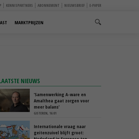
P
KENNISPARTNERS
ABONNEMENT
NIEUWSBRIEF
E-PAPER
AST
MARKTPRIJZEN
LAATSTE NIEUWS
‘Samenwerking A-ware en
Amalthea gaat zorgen voor
meer balans’
GISTEREN, 16:01
Internationale vraag naar
geitenzuivel blijft groot:
Nederland in Europese top