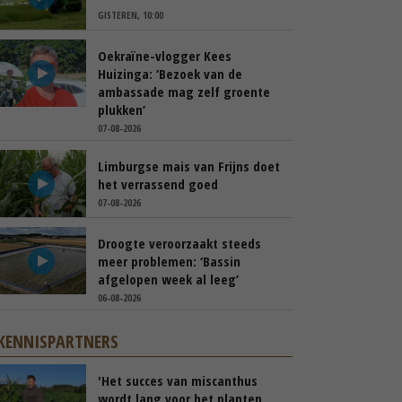
GISTEREN, 10:00
Oekraïne-vlogger Kees
Huizinga: ‘Bezoek van de
ambassade mag zelf groente
plukken’
07-08-2026
Limburgse mais van Frijns doet
het verrassend goed
07-08-2026
Droogte veroorzaakt steeds
meer problemen: ‘Bassin
afgelopen week al leeg’
06-08-2026
KENNISPARTNERS
'Het succes van miscanthus
wordt lang voor het planten