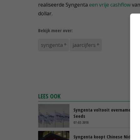
realiseerde Syngenta
een vrije cashflow
van 
dollar.
Bekijk meer over:
syngenta
jaarcijfers
LEES OOK
Syngenta voltooit overname Nid
Seeds
07-02-2018
Syngenta koopt Chinese Nidera