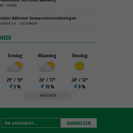
IBN - SCHAIJK
Senior Adviseur Gewassenverzekeringen
AGRIVER U.A. - ZOETERMEER
WEER
Zondag
Maandag
Dinsdag
29
°
/ 15
°
26
°
/ 17
°
24
°
/ 12
°
5 %
10 %
0 %
MEER WEER
AANMELDEN