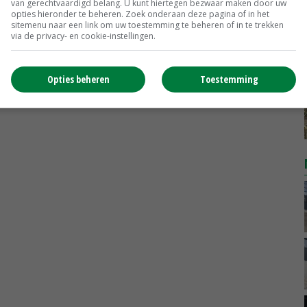
van gerechtvaardigd belang. U kunt hiertegen bezwaar maken door uw
MEER MARKTPRIJZEN
opties hieronder te beheren. Zoek onderaan deze pagina of in het
sitemenu naar een link om uw toestemming te beheren of in te trekken
via de privacy- en cookie-instellingen.
Opties beheren
Toestemming