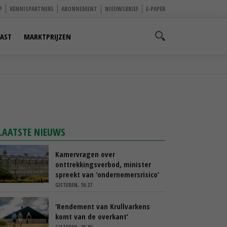
P
KENNISPARTNERS
ABONNEMENT
NIEUWSBRIEF
E-PAPER
AST
MARKTPRIJZEN
LAATSTE NIEUWS
Kamervragen over
onttrekkingsverbod, minister
spreekt van ‘ondernemersrisico’
GISTEREN, 16:27
‘Rendement van Krullvarkens
komt van de overkant’
GISTEREN, 15:30