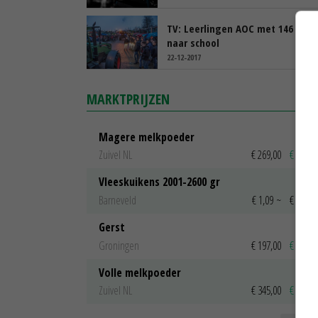
TV: Leerlingen AOC met 146 trek
naar school
22-12-2017
MARKTPRIJZEN
Magere melkpoeder
Zuivel NL
€ 269,00
€ 7,00
Vleeskuikens 2001-2600 gr
Barneveld
€ 1,09
~
€ 1,11
Gerst
Groningen
€ 197,00
€ 2,00
Volle melkpoeder
Zuivel NL
€ 345,00
€ 20,00