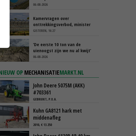
afgelopen week al leeg’
06-08-2026
Kamervragen over
onttrekkingsverbod, minister
spreekt van ‘ondernemersrisico’
GISTEREN, 16:27
‘De eerste 10 ton van de
uienoogst zijn we nu al kwijt’
06-08-2026
NIEUW OP
MECHANISATIE
MARKT.NL
John Deere 5075M (AKK)
#703361
GEBRUIKT, P.O.A.
Kuhn GA8121 hark met
middenafleg
2010, € 13.250