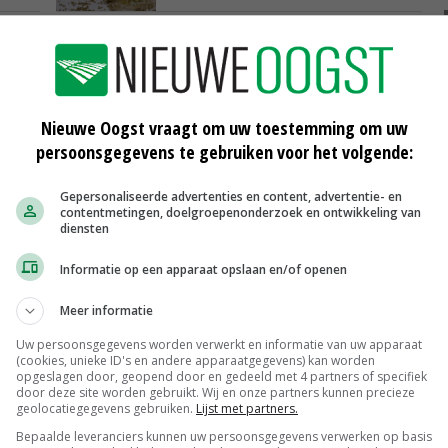
kers
TV: 'Gesteriliseerde' ram dekt
schapen
20-12-2017
Nieuwe Oogst vraagt om uw toestemming om uw
persoonsgegevens te gebruiken voor het volgende:
Scharreleieren maat 59
Gepersonaliseerde advertenties en content, advertentie- en
contentmetingen, doelgroepenonderzoek en ontwikkeling van
Barneveld
€ 12,00
€ 0,00
diensten
Fritesgeschikt NL Du Be
Informatie op een apparaat opslaan en/of openen
PotatoNL
€ 15,00
~
€ 23,00
Meer informatie
Uien Middenmeer Geel 30-60% grof
Noteringen
€ 0,00
~
€ 0,00
Uw persoonsgegevens worden verwerkt en informatie van uw apparaat
(cookies, unieke ID's en andere apparaatgegevens) kan worden
opgeslagen door, geopend door en gedeeld met 4 partners of specifiek
DCA BestPigletPrice
door deze site worden gebruikt. Wij en onze partners kunnen precieze
Biggen weekprijzen
€ 26,50
€ 0,50
geolocatiegegevens gebruiken.
Lijst met partners.
Bepaalde leveranciers kunnen uw persoonsgegevens verwerken op basis