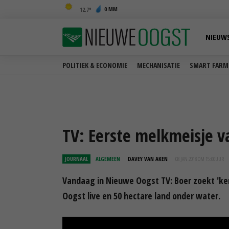
0 MM
12,7
NIEUW
POLITIEK & ECONOMIE
MECHANISATIE
SMART FARM
TV: Eerste melkmeisje 
JOURNAAL
ALGEMEEN
DAVEY VAN AKEN
08 JAN 2018 OM 15:00
UUR
Vandaag in Nieuwe Oogst TV: Boer zoekt 'k
Oogst live en 50 hectare land onder water.