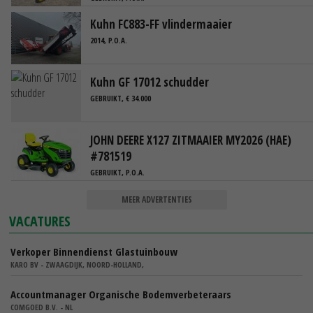
Kuhn FC883-FF vlindermaaier
2014, P.O.A.
Kuhn GF 17012 schudder
GEBRUIKT, € 34.000
JOHN DEERE X127 ZITMAAIER MY2026 (HAE)
#781519
GEBRUIKT, P.O.A.
MEER ADVERTENTIES
VACATURES
Verkoper Binnendienst Glastuinbouw
KARO BV - ZWAAGDIJK, NOORD-HOLLAND,
Accountmanager Organische Bodemverbeteraars
COMGOED B.V. - NL