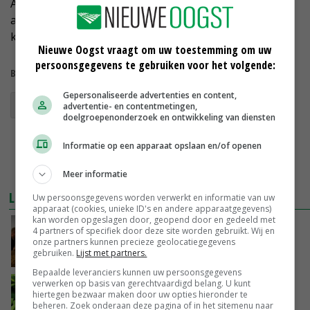
Anjo Kuiper slaat in ieder geval een jaar over, weet de
akkerbouwer nu al. 'De baten wegen niet op tegen de
kosten.'
Nieuwe Oogst vraagt om uw toestemming om uw
persoonsgegevens te gebruiken voor het volgende:
Bekijk meer over:
Gepersonaliseerde advertenties en content,
soja
advertentie- en contentmetingen,
doelgroepenonderzoek en ontwikkeling van diensten
Informatie op een apparaat opslaan en/of openen
Meer informatie
LEES OOK
Uw persoonsgegevens worden verwerkt en informatie van uw
apparaat (cookies, unieke ID's en andere apparaatgegevens)
kan worden opgeslagen door, geopend door en gedeeld met
Akkerbouwers worstelen met sojateelt in
4 partners of specifiek door deze site worden gebruikt. Wij en
Drenthe
onze partners kunnen precieze geolocatiegegevens
gebruiken.
Lijst met partners.
20-12-2017
Bepaalde leveranciers kunnen uw persoonsgegevens
verwerken op basis van gerechtvaardigd belang. U kunt
Maximale residulimiet sojaboon kan
hiertegen bezwaar maken door uw opties hieronder te
veranderen
beheren. Zoek onderaan deze pagina of in het sitemenu naar