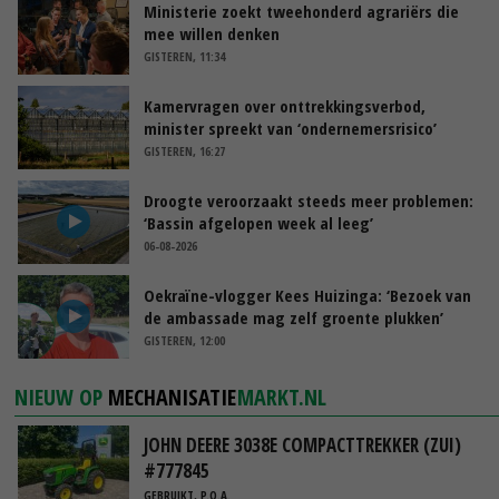
Ministerie zoekt tweehonderd agrariërs die
mee willen denken
GISTEREN, 11:34
Kamervragen over onttrekkingsverbod,
minister spreekt van ‘ondernemersrisico’
GISTEREN, 16:27
Droogte veroorzaakt steeds meer problemen:
‘Bassin afgelopen week al leeg’
06-08-2026
Oekraïne-vlogger Kees Huizinga: ‘Bezoek van
de ambassade mag zelf groente plukken’
GISTEREN, 12:00
NIEUW OP
MECHANISATIE
MARKT.NL
JOHN DEERE 3038E COMPACTTREKKER (ZUI)
#777845
GEBRUIKT, P.O.A.