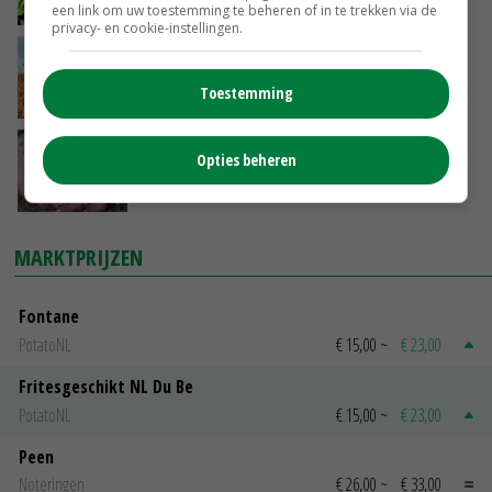
14-12-2017
een link om uw toestemming te beheren of in te trekken via de
privacy- en cookie-instellingen.
Toename sojateelt Noord-Nederland
Toestemming
13-12-2017
CZAV verwacht verdere uitbreiding Zeeuwse
Opties beheren
sojateelt
07-12-2017
MARKTPRIJZEN
Fontane
PotatoNL
€ 15,00
~
€ 23,00
Fritesgeschikt NL Du Be
PotatoNL
€ 15,00
~
€ 23,00
Peen
Noteringen
€ 26,00
~
€ 33,00