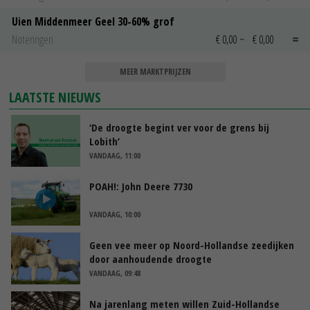
Uien Middenmeer Geel 30-60% grof
Noteringen
€ 0,00
~
€ 0,00
MEER MARKTPRIJZEN
LAATSTE NIEUWS
‘De droogte begint ver voor de grens bij
Lobith’
VANDAAG, 11:00
POAH!: John Deere 7730
VANDAAG, 10:00
Geen vee meer op Noord-Hollandse zeedijken
door aanhoudende droogte
VANDAAG, 09:48
Na jarenlang meten willen Zuid-Hollandse