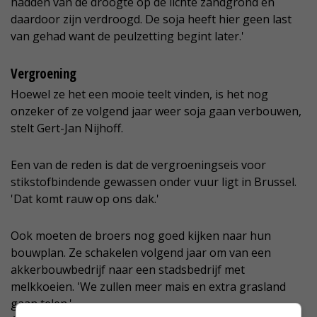
hadden van de droogte op de lichte zandgrond en
daardoor zijn verdroogd. De soja heeft hier geen last
van gehad want de peulzetting begint later.'
Vergroening
Hoewel ze het een mooie teelt vinden, is het nog
onzeker of ze volgend jaar weer soja gaan verbouwen,
stelt Gert-Jan Nijhoff.
Een van de reden is dat de vergroeningseis voor
stikstofbindende gewassen onder vuur ligt in Brussel.
'Dat komt rauw op ons dak.'
Ook moeten de broers nog goed kijken naar hun
bouwplan. Ze schakelen volgend jaar om van een
akkerbouwbedrijf naar een stadsbedrijf met
melkkoeien. 'We zullen meer mais en extra grasland
gaan telen.'