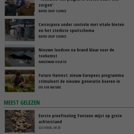
zorgen'
BAYER CROP SCIENCE
Cercospora onder controle met vitale bieten
en het sterkste spuitschema
BAYER CROP SCIENCE
Nieuwe loodsen na brand klaar voor de
toekomst
HARDEMAN ISOLATIE
Future Harvest: nieuw Europees programma
stimuleert de nieuwe generatie boeren in
Nederland
EYE FOR NATURE
MEEST GELEZEN
Eerste proefrooiing Fontane wijst op grote
achterstand
GISTEREN, 09:35