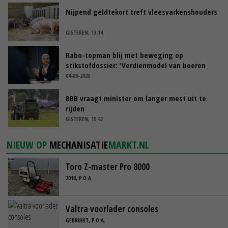
Nijpend geldtekort treft vleesvarkenshouders
GISTEREN, 13:14
Rabo-topman blij met beweging op
stikstofdossier: ‘Verdienmodel van boeren
blijft cruciaal’
04-08-2026
BBB vraagt minister om langer mest uit te
rijden
GISTEREN, 15:47
NIEUW OP
MECHANISATIE
MARKT.NL
Toro Z-master Pro 8000
2018, P.O.A.
Valtra voorlader consoles
GEBRUIKT, P.O.A.