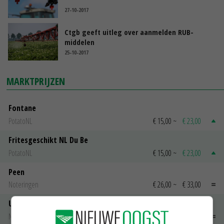
27-10-2017
Ctgb geeft uitleg over aanmelden RUB-
middelen
25-10-2017
MARKTPRIJZEN
Fontane
PotatoNL
€ 15,00
~
€ 23,00
Fritesgeschikt NL Du Be
PotatoNL
€ 15,00
~
€ 23,00
Peen
Noteringen
€ 26,00
~
€ 33,00
Uien Middenmeer Geel 30-60% grof
Noteringen
€ 0,00
~
€ 0,00