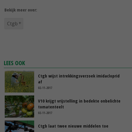
Bekijk meer over:
Ctgb
LEES OOK
Ctgb wijst intrekkingsverzoek imidacloprid
af
02-11-2017
V10 krijgt vrijstelling in bedekte onbelichte
tomatenteelt
02-11-2017
Ctgb laat twee nieuwe middelen toe