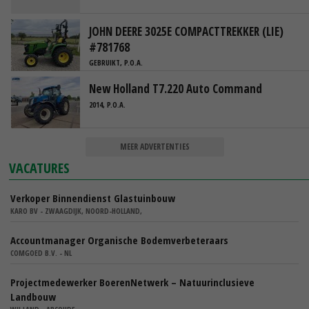
JOHN DEERE 3025E COMPACTTREKKER (LIE)
#781768
GEBRUIKT, P.O.A.
New Holland T7.220 Auto Command
2014, P.O.A.
MEER ADVERTENTIES
VACATURES
Verkoper Binnendienst Glastuinbouw
KARO BV - ZWAAGDIJK, NOORD-HOLLAND,
Accountmanager Organische Bodemverbeteraars
COMGOED B.V. - NL
Projectmedewerker BoerenNetwerk – Natuurinclusieve
Landbouw