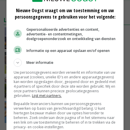
MEER MARKTPRIJZEN
Nieuwe Oogst vraagt om uw toestemming om uw
persoonsgegevens te gebruiken voor het volgende:
LAATSTE NIEUWS
Gepersonaliseerde advertenties en content,
China scherpt importeisen voor pootgoed aan
advertentie- en contentmetingen,
vanwege zebrachipbacterie
doelgroepenonderzoek en ontwikkeling van diensten
GISTEREN, 16:25
Informatie op een apparaat opslaan en/of openen
BBB vraagt minister om langer mest uit te
rijden
Meer informatie
GISTEREN, 15:47
Uw persoonsgegevens worden verwerkt en informatie van uw
apparaat (cookies, unieke ID's en andere apparaatgegevens)
Panelen houden kas koeler: ‘De eerste indruk
kan worden opgeslagen door, geopend door en gedeeld met
4 partners of specifiek door deze site worden gebruikt. Wij en
schrikt veel tuinders af’
onze partners kunnen precieze geolocatiegegevens
GISTEREN, 15:27
gebruiken.
Lijst met partners.
Bepaalde leveranciers kunnen uw persoonsgegevens
Tarwemarkt zoekt nieuwe balans
verwerken op basis van gerechtvaardigd belang. U kunt
hiertegen bezwaar maken door uw opties hieronder te
beheren. Zoek onderaan deze pagina of in het sitemenu naar
GISTEREN, 15:25
een link om uw toestemming te beheren of in te trekken via de
privacy- en cookie-instellingen.