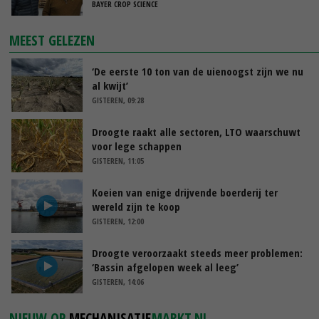
BAYER CROP SCIENCE
MEEST GELEZEN
‘De eerste 10 ton van de uienoogst zijn we nu
al kwijt’
GISTEREN, 09:28
Droogte raakt alle sectoren, LTO waarschuwt
voor lege schappen
GISTEREN, 11:05
Koeien van enige drijvende boerderij ter
wereld zijn te koop
GISTEREN, 12:00
Droogte veroorzaakt steeds meer problemen:
‘Bassin afgelopen week al leeg’
GISTEREN, 14:06
NIEUW OP
MECHANISATIE
MARKT.NL