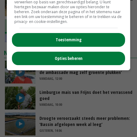
verwerken op basis van gerechtvaardigd belang. U kunt
hiertegen bezwaar maken door uw opties hieronder te
VANDAAG, 11:04
beheren. Zoek onderaan deze pagina of in het sitemenu naar
een link om uw toestemming te beheren of in te trekken via de
privacy- en cookie-instellingen.
‘Ga uit van eigen kracht en versterk elkaar’
VANDAAG, 11:01
Toestemming
NIEUWSTE VIDEO'S
Opties beheren
Oekraïne-vlogger Kees Huizinga: ‘Bezoek van
de ambassade mag zelf groente plukken’
VANDAAG, 12:00
Limburgse mais van Frijns doet het verrassend
goed
VANDAAG, 10:00
Droogte veroorzaakt steeds meer problemen:
‘Bassin afgelopen week al leeg’
GISTEREN, 14:06