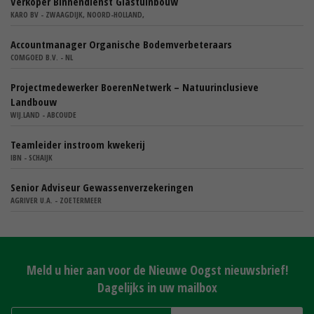
Verkoper Binnendienst Glastuinbouw
KARO BV - ZWAAGDIJK, NOORD-HOLLAND,
Accountmanager Organische Bodemverbeteraars
COMGOED B.V. - NL
Projectmedewerker BoerenNetwerk – Natuurinclusieve
Landbouw
WIJ.LAND - ABCOUDE
Teamleider instroom kwekerij
IBN - SCHAIJK
Senior Adviseur Gewassenverzekeringen
AGRIVER U.A. - ZOETERMEER
Meld u hier aan voor de Nieuwe Oogst nieuwsbrief!
Dagelijks in uw mailbox