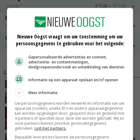
PotatoNL
€ 15,00
~
€ 23,00
Peen
Noteringen
€ 26,00
~
€ 33,00
Nieuwe Oogst vraagt om uw toestemming om uw
Uien Middenmeer Geel 30-60% grof
persoonsgegevens te gebruiken voor het volgende:
Noteringen
€ 0,00
~
€ 0,00
Gepersonaliseerde advertenties en content,
MEER MARKTPRIJZEN
advertentie- en contentmetingen,
doelgroepenonderzoek en ontwikkeling van diensten
LAATSTE NIEUWS
Informatie op een apparaat opslaan en/of openen
Oekraïne-vlogger Kees Huizinga: ‘Bezoek van
de ambassade mag zelf groente plukken’
Meer informatie
VANDAAG, 12:00
Uw persoonsgegevens worden verwerkt en informatie van uw
apparaat (cookies, unieke ID's en andere apparaatgegevens)
Ministerie zoekt tweehonderd agrariërs die
kan worden opgeslagen door, geopend door en gedeeld met
mee willen denken
4 partners of specifiek door deze site worden gebruikt. Wij en
onze partners kunnen precieze geolocatiegegevens
VANDAAG, 11:34
gebruiken.
Lijst met partners.
Bepaalde leveranciers kunnen uw persoonsgegevens
Droogte zet Britse melkveehouderij onder druk