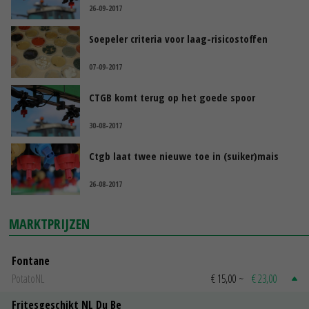
26-09-2017
Soepeler criteria voor laag-risicostoffen
07-09-2017
CTGB komt terug op het goede spoor
30-08-2017
Ctgb laat twee nieuwe toe in (suiker)mais
26-08-2017
MARKTPRIJZEN
Fontane
PotatoNL
€ 15,00
~
€ 23,00
Fritesgeschikt NL Du Be