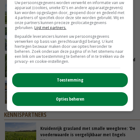
Uw persoonsgegevens worden verwerkt en informatie van uw
POAH!: John Deere 7730
apparaat (cookies, unieke ID's en andere apparaatgegevens)
kan worden opgeslagen door, geopend door en gedeeld met
4 partners of specifiek door deze site worden gebruikt. Wij en
VANDAAG, 10:00
onze partners kunnen precieze geolocatiegegevens
gebruiken.
Lijst met partners.
Oekraïne-vlogger Kees Huizinga: ‘Bezoek van
Bepaalde leveranciers kunnen uw persoonsgegevens
de ambassade mag zelf groente plukken’
verwerken op basis van gerechtvaardigd belang. U kunt
GISTEREN, 12:00
hiertegen bezwaar maken door uw opties hieronder te
beheren. Zoek onderaan deze pagina of in het sitemenu naar
een link om uw toestemming te beheren of in te trekken via de
Limburgse mais van Frijns doet het verrassend
privacy- en cookie-instellingen.
goed
GISTEREN, 10:00
Toestemming
Droogte veroorzaakt steeds meer problemen:
‘Bassin afgelopen week al leeg’
Opties beheren
06-08-2026
KENNISPARTNERS
Kruidenrijk grasland met smalle weegbree: ‘De
voederwaarde is vergelijkbaar met Engels