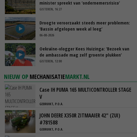
minister spreekt van ‘ondernemersrisico’
GISTEREN, 16:27
Droogte veroorzaakt steeds meer problemen:
‘Bassin afgelopen week al leeg’
06-08-2026
Oekraïne-vlogger Kees Huizinga: ‘Bezoek van
de ambassade mag zelf groente plukken’
GISTEREN, 12:00
NIEUW OP
MECHANISATIE
MARKT.NL
Case IH PUMA 165 MULTICONTROLLER STAGE
V
GEBRUIKT, P.O.A.
JOHN DEERE X350R ZITMAAIER 42" (ZUI)
#781588
GEBRUIKT, P.O.A.