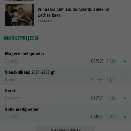
Winnaars Cum Laude Awards Zuivel en
Zachte kaas
02-10-2017
MARKTPRIJZEN
Magere melkpoeder
Zuivel NL
€ 269,00
€ 7,00
Vleeskuikens 2001-2600 gr
Barneveld
€ 1,09
~
€ 1,11
Gerst
Groningen
€ 197,00
€ 2,00
Volle melkpoeder
Zuivel NL
€ 345,00
€ 20,00
MEER MARKTPRIJZEN