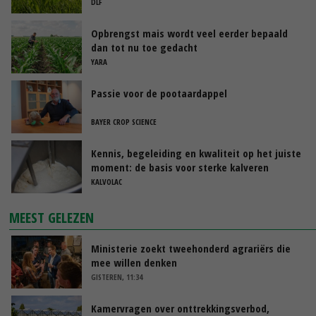
raaigras’
DLF
Opbrengst mais wordt veel eerder bepaald
dan tot nu toe gedacht
YARA
Passie voor de pootaardappel
BAYER CROP SCIENCE
Kennis, begeleiding en kwaliteit op het juiste
moment: de basis voor sterke kalveren
KALVOLAC
MEEST GELEZEN
Ministerie zoekt tweehonderd agrariërs die
mee willen denken
GISTEREN, 11:34
Kamervragen over onttrekkingsverbod,