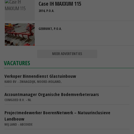
Case IH MAXXUM 115
2014, P.O.A.
GEBRUIKT, P.O.A.
MEER ADVERTENTIES
VACATURES
Verkoper Binnendienst Glastuinbouw
KARO BV - ZWAAGDIJK, NOORD-HOLLAND,
Accountmanager Organische Bodemverbeteraars
COMGOED B.V. - NL
Projectmedewerker BoerenNetwerk – Natuurinclusieve
Landbouw
WIJ.LAND - ABCOUDE