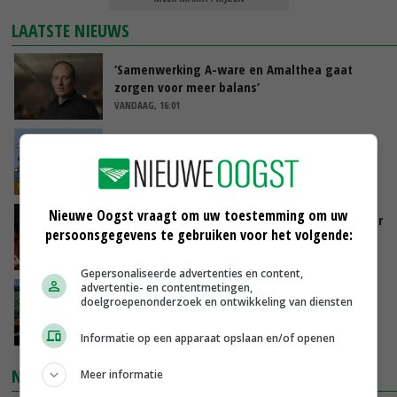
LAATSTE NIEUWS
‘Samenwerking A-ware en Amalthea gaat
zorgen voor meer balans’
VANDAAG, 16:01
Internationale vraag naar geitenzuivel blijft
groot: Nederland in Europese top
VANDAAG, 15:33
Nieuwe Oogst vraagt om uw toestemming om uw
Vlaamse varkensstapel krimpt, pluimveesector
persoonsgegevens te gebruiken voor het volgende:
groeit door schaalvergroting
VANDAAG, 15:20
Gepersonaliseerde advertenties en content,
advertentie- en contentmetingen,
‘Cijfer jezelf niet weg en doe vooral ook waar
doelgroepenonderzoek en ontwikkeling van diensten
je gelukkig van wordt’
VANDAAG, 13:31
Informatie op een apparaat opslaan en/of openen
NIEUWSTE VIDEO'S
Meer informatie