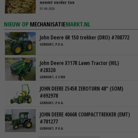
neemt verder toe
07-08-2026
NIEUW OP
MECHANISATIE
MARKT.NL
John Deere 6R 150 trekker (DRO) #708772
GEBRUIKT, P.O.A.
John Deere X117R Lawn Tractor (HIL)
#28320
GEBRUIKT, € 3.950
JOHN DEERE Z545R ZEROTURN 48" (SOM)
#692978
GEBRUIKT, P.O.A.
JOHN DEERE 4066R COMPACTTREKKER (EMT)
#781277
GEBRUIKT, P.O.A.