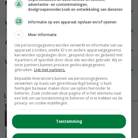
Magere melkpoeder
advertentie- en contentmetingen,
doelgroepenonderzoek en ontwikkeling van diensten
Zuivel NL
€ 269,00
€ 7,00
Informatie op een apparaat opslaan en/of openen
Vleeskuikens 2001-2600 gr
Barneveld
€ 1,09
~
€ 1,11
Meer informatie
Gerst
Uw persoonsgegevens worden verwerkt en informatie van uw
Groningen
€ 197,00
€ 2,00
apparaat (cookies, unieke ID's en andere apparaatgegevens)
kan worden opgeslagen door, geopend door en gedeeld met
4 partners of specifiek door deze site worden gebruikt. Wij en
Volle melkpoeder
onze partners kunnen precieze geolocatiegegevens
Zuivel NL
€ 345,00
€ 20,00
gebruiken.
Lijst met partners.
Bepaalde leveranciers kunnen uw persoonsgegevens
verwerken op basis van gerechtvaardigd belang. U kunt
MEER MARKTPRIJZEN
hiertegen bezwaar maken door uw opties hieronder te
beheren. Zoek onderaan deze pagina of in het sitemenu naar
LAATSTE NIEUWS
een link om uw toestemming te beheren of in te trekken via de
privacy- en cookie-instellingen.
‘Samenwerking A-ware en Amalthea gaat
zorgen voor meer balans’
Toestemming
GISTEREN, 16:01
Internationale vraag naar geitenzuivel blijft