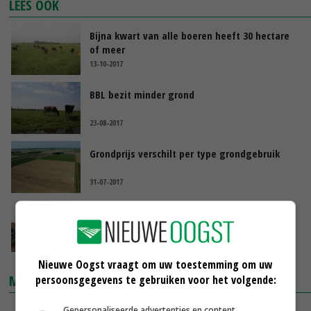
LEES OOK
Bijna kwart van alle boeren heeft 30 hectare
of meer
13-10-2017
BBL bezit minder grond
23-08-2017
Grondprijs verschilt per type grondgebruik
31-07-2017
Stemming goed op markt voor
landbouwgrond
23-05-2017
Nieuwe Oogst vraagt om uw toestemming om uw
MARKTPRIJZEN
persoonsgegevens te gebruiken voor het volgende:
Gepersonaliseerde advertenties en content,