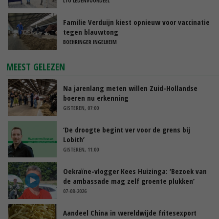
LTO LEDENVOORDEEL
Familie Verduijn kiest opnieuw voor vaccinatie
tegen blauwtong
BOEHRINGER INGELHEIM
MEEST GELEZEN
Na jarenlang meten willen Zuid-Hollandse
boeren nu erkenning
GISTEREN, 07:00
‘De droogte begint ver voor de grens bij
Lobith’
GISTEREN, 11:00
Oekraïne-vlogger Kees Huizinga: ‘Bezoek van
de ambassade mag zelf groente plukken’
07-08-2026
Aandeel China in wereldwijde fritesexport