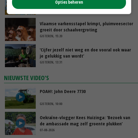
Opties beheren
groot: Nederland in Europese top
GISTEREN, 15:33
Vlaamse varkensstapel krimpt, pluimveesector
groeit door schaalvergroting
GISTEREN, 15:20
‘Cijfer jezelf niet weg en doe vooral ook waar
je gelukkig van wordt’
GISTEREN, 13:31
NIEUWSTE VIDEO'S
POAH!: John Deere 7730
GISTEREN, 10:00
Oekraïne-vlogger Kees Huizinga: ‘Bezoek van
de ambassade mag zelf groente plukken’
07-08-2026