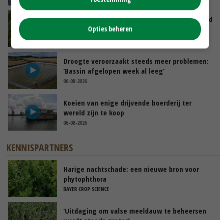
Limburgse mais van Frijns doet het verrassend
goed
Opties beheren
GISTEREN, 10:00
Droogte veroorzaakt steeds meer problemen:
‘Bassin afgelopen week al leeg’
06-08-2026
Koeien van enige drijvende boerderij ter
wereld zijn te koop
06-08-2026
KENNISPARTNERS
Harige nachtschade: een nieuwe bron voor
phytophthora
BAYER CROP SCIENCE
‘Uitdaging om valse meeldauw te beheersen