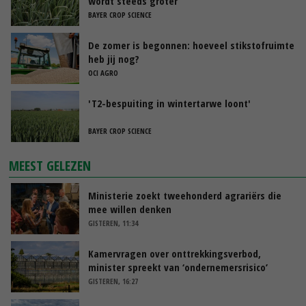
wordt steeds groter’
BAYER CROP SCIENCE
De zomer is begonnen: hoeveel stikstofruimte
heb jij nog?
OCI AGRO
'T2-bespuiting in wintertarwe loont'
BAYER CROP SCIENCE
MEEST GELEZEN
Ministerie zoekt tweehonderd agrariërs die
mee willen denken
GISTEREN, 11:34
Kamervragen over onttrekkingsverbod,
minister spreekt van ‘ondernemersrisico’
GISTEREN, 16:27