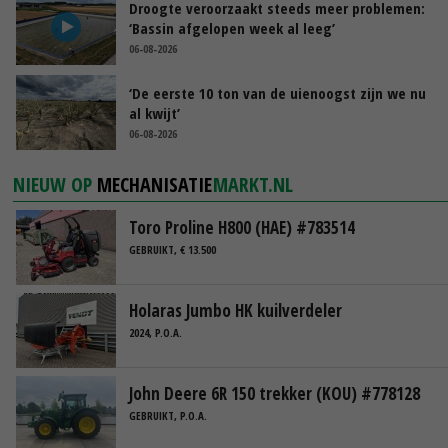
Droogte veroorzaakt steeds meer problemen:
‘Bassin afgelopen week al leeg’
06-08-2026
‘De eerste 10 ton van de uienoogst zijn we nu
al kwijt’
06-08-2026
NIEUW OP
MECHANISATIE
MARKT.NL
Toro Proline H800 (HAE) #783514
GEBRUIKT, € 13.500
Holaras Jumbo HK kuilverdeler
2024, P.O.A.
John Deere 6R 150 trekker (KOU) #778128
GEBRUIKT, P.O.A.