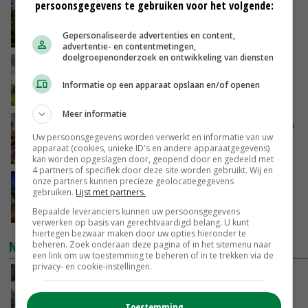
persoonsgegevens te gebruiken voor het volgende:
Kamervragen over onttrekkingsverbod,
minister spreekt van ‘ondernemersrisico’
Gepersonaliseerde advertenties en content,
GISTEREN, 16:27
advertentie- en contentmetingen,
doelgroepenonderzoek en ontwikkeling van diensten
‘Rendement van Krullvarkens komt van de
overkant’
Informatie op een apparaat opslaan en/of openen
GISTEREN, 15:30
Meer informatie
Oorlogen en El Niño stuwen voedselprijzen op
Uw persoonsgegevens worden verwerkt en informatie van uw
apparaat (cookies, unieke ID's en andere apparaatgegevens)
GISTEREN, 15:04
kan worden opgeslagen door, geopend door en gedeeld met
4 partners of specifiek door deze site worden gebruikt. Wij en
onze partners kunnen precieze geolocatiegegevens
Nettowinst Royal A-ware onder druk ondanks
gebruiken.
Lijst met partners.
hogere omzet
Bepaalde leveranciers kunnen uw persoonsgegevens
GISTEREN, 14:35
verwerken op basis van gerechtvaardigd belang. U kunt
hiertegen bezwaar maken door uw opties hieronder te
NIEUWSTE VIDEO'S
beheren. Zoek onderaan deze pagina of in het sitemenu naar
een link om uw toestemming te beheren of in te trekken via de
privacy- en cookie-instellingen.
Oekraïne-vlogger Kees Huizinga: ‘Bezoek van
de ambassade mag zelf groente plukken’
GISTEREN, 12:00
Toestemming