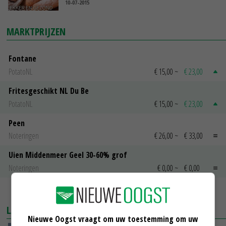
10-07-2015
MARKTPRIJZEN
Fontane
PotatoNL
€ 15,00
~
€ 23,00
Fritesgeschikt NL Du Be
PotatoNL
€ 15,00
~
€ 23,00
Peen
Noteringen
€ 26,00
~
€ 33,00
Uien Middenmeer Geel 30-60% grof
Noteringen
€ 0,00
~
€ 0,00
MEER MARKTPRIJZEN
LAATSTE NIEUWS
Nieuwe Oogst vraagt om uw toestemming om uw