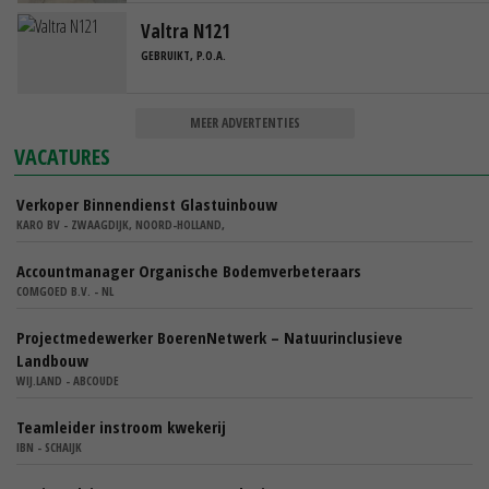
Valtra N121
GEBRUIKT, P.O.A.
MEER ADVERTENTIES
VACATURES
Verkoper Binnendienst Glastuinbouw
KARO BV - ZWAAGDIJK, NOORD-HOLLAND,
Accountmanager Organische Bodemverbeteraars
COMGOED B.V. - NL
Projectmedewerker BoerenNetwerk – Natuurinclusieve
Landbouw
WIJ.LAND - ABCOUDE
Teamleider instroom kwekerij
IBN - SCHAIJK